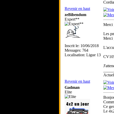
Cordia
Revenir en haut
zeBibendum
Expert**
Merci 
Les pn
Merci 
Inscrit le: 10/06/2018
L'accu
Messages: 764
Localisation: Ligue 13
CV1059
J'atte
_____
Actue
Revenir en haut
Gadman
Elite
Bonjou
Comme 
Ce gen
Le 4x2