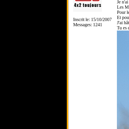
Je n'a
Les MB
Pour l
Et pour
Inscrit le: 15/10/2007
J'ai hâ
Messages: 1241
Tu es 