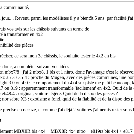
la communauté,
 jour.... Revenu parmi les modélistes il y a bientôt 5 ans, par facilité j
rais vos avis sur les châssis suivants en terme de
ité a transformer en 4x2
ité
nibilité des pièces
éciser, ce sera mon 3e châssis, je souhaite tester le 4x2 en bls.
te donc, a compléter suivant vos idées
n mbx7/8 : j'ai 2 mbx8, 1 bls et 1 nitro, donc l'avantage c'est le réservo
kz 35-3 / 35-4 : proche du Mugen, avec des pièces communes, une bonne di
 8ight 3.0 ou 4.0 : le comportement du 4x4 sur piste me plaît beaucoup, la 
17 ou 819 : apparemment transformable 'facilement' en 4x2. Quid de la d
o eb48.4 : original, voiture légère. Quid de la dispo des pieces ?
 nor sabre X3 : exotisme a fond, quid de la fiabilité et de la dispo des p
je précise en occaze, et comme j'ai déjà 2 voitures j'aimerais rester so
!
____________
llement MBX8R bls 4x4 + MBX8R 4x4 nitro + e819rs bls 4x4 + e817