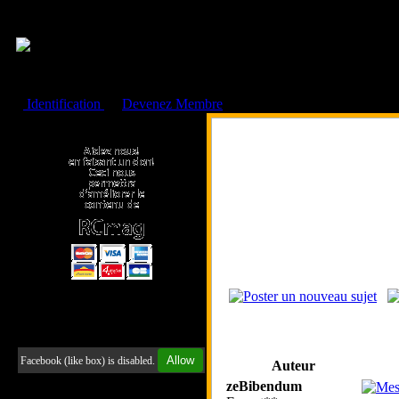
Cookies management panel
Identification
ou
Devenez Membre
Faire un don à l'Asso. RCmag
Retrouvez-nous sur Facebook
Allow
Facebook (like box) is disabled.
Auteur
zeBibendum