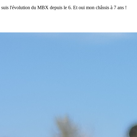
 suis l'évolution du MBX depuis le 6. Et oui mon châssis à 7 ans !