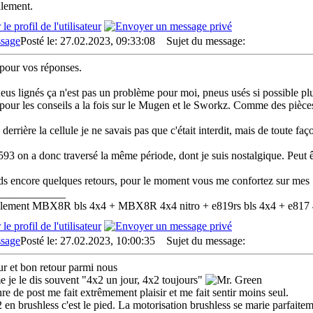
lement.
Posté le: 27.02.2023, 09:33:08
Sujet du message:
pour vos réponses.
eus lignés ça n'est pas un problème pour moi, pneus usés si possible plus
pour les conseils a la fois sur le Mugen et le Sworkz. Comme des pièce
 derrière la cellule je ne savais pas que c'était interdit, mais de toute
3 on a donc traversé la même période, dont je suis nostalgique. Peut êtr
nds encore quelques retours, pour le moment vous me confortez sur mes
____________
llement MBX8R bls 4x4 + MBX8R 4x4 nitro + e819rs bls 4x4 + e817
Posté le: 27.02.2023, 10:00:35
Sujet du message:
r et bon retour parmi nous
je le dis souvent "4x2 un jour, 4x2 toujours"
re de post me fait extrêmement plaisir et me fait sentir moins seul.
 en brushless c'est le pied. La motorisation brushless se marie parfaite