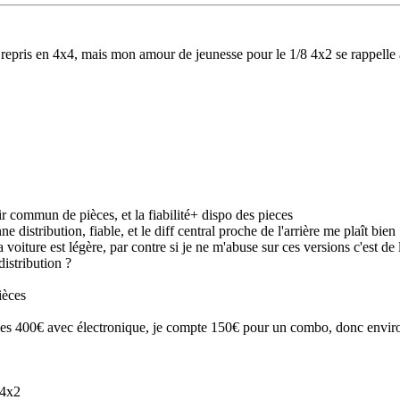
'ai repris en 4x4, mais mon amour de jeunesse pour le 1/8 4x2 se rappelle
ir commun de pièces, et la fiabilité+ dispo des pieces
stribution, fiable, et le diff central proche de l'arrière me plaît bien
voiture est légère, par contre si je ne m'abuse sur ces versions c'est de 
istribution ?
ièces
us les 400€ avec électronique, je compte 150€ pour un combo, donc envir
 4x2