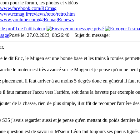
com pour le forum, les photos et vidéos
://www.facebook.com/RCmag
//www.rcmag.fr/reviews/retro/retro.htm
://www.youtube.com/@RcmagRcnews
Posté le: 27.02.2023, 08:26:40
Sujet du message:
r,
le dit Eric, le Mugen est une bonne base et les trains à rotules permette
anche le moteur est très avancé sur le Mugen et je pense qu'on ne peut pa
e pincement, il faut arriver à au moins 5 degrés donc en général il faut re
 il faut ramener l'accu vers l'arrière, soit dans la bavette par exemple ou
outer de la chasse, rien de plus simple, il suffit de recouper l'arrière des 
e S35 j'avais regarder aussi et je pense qu'en mettant du poids derrière la
ne question est de savoir si M'sieur Léon fait toujours ses pneus lignés.