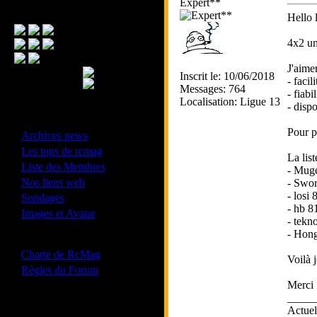
Expert**
Menu Principal
Hello 
4x2 un
J'aime
Inscrit le: 10/06/2018
- facil
Messages: 764
- fiabil
Localisation: Ligue 13
- dispo
- Divers -
Pour pr
·
Archives news
·
Les tops de rcmag
La lis
·
Liste des Membres
- Muge
·
Nos liens web
- Swor
·
- losi
Sondages
- hb 8
·
Images et Avatar
- tekn
- Hong
- Bonne conduite -
·
Charte de RcMag
Voilà 
·
Règles du Forum
Merci 
_____
Actue
Les forums de vos Ligues