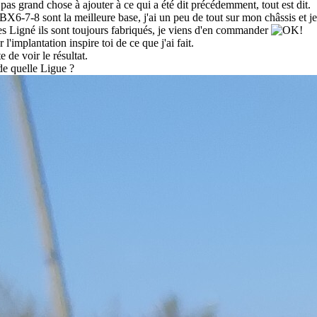
i pas grand chose à ajouter à ce qui a été dit précédemment, tout est dit.
X6-7-8 sont la meilleure base, j'ai un peu de tout sur mon châssis et je
es Ligné ils sont toujours fabriqués, je viens d'en commander
 l'implantation inspire toi de ce que j'ai fait.
te de voir le résultat.
de quelle Ligue ?