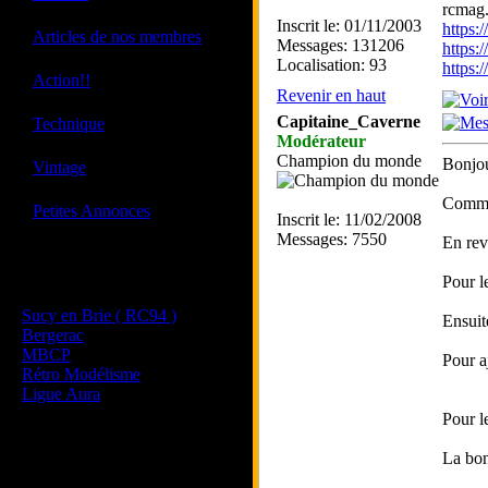
rcmag.
Inscrit le: 01/11/2003
https
·
Articles de nos membres
Messages: 131206
https:
Localisation: 93
https
·
Action!!
Revenir en haut
·
Capitaine_Caverne
Technique
Modérateur
Champion du monde
·
Bonjou
Vintage
Comme 
·
Petites Annonces
Inscrit le: 11/02/2008
Messages: 7550
En rev
Les sites de nos membres
Pour l
et de nos clubs partenaires
Sucy en Brie ( RC94 )
Ensuite
Bergerac
MBCP
Pour aj
Rétro Modélisme
Ligue Aura
Pour l
La bon