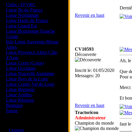
Clubs / FFVRC
Derniè
Ligue Ile-de-France
Ligue Normandie
Revenir en haut
Ligue Hauts de France
Ligue Grand Est
Ligue Bourgogne Franche
Comte
Info Ligue Auvergne Rhone
Alpes
CV10593
Ligue Provence Alpes Côte
Découverte
d'Azur
Ah, le
Ligue Corse (Corse)
Ligue Occitanie
Inscrit le: 01/05/2020
Que de
Ligue Nouvelle Aquitaine
Messages: 20
Pour au
Ligue Pays de la Loire
Ligue Centre Val de Loire
Merci 
Ligue Bretagne
Ligue Antilles
Et bon
Ligue Réunion
Belgique
Revenir en haut
Suisse
Tractoricou
Administrateur
Magazine
Champion du monde
faut l
·
_____
Courses