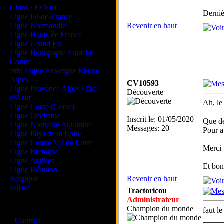
Clubs / FFVRC
Derniè
Ligue Ile-de-France
Ligue Normandie
Revenir en haut
Ligue Hauts de France
Ligue Grand Est
Ligue Bourgogne Franche
Comte
Info Ligue Auvergne Rhone
Alpes
CV10593
Ligue Provence Alpes Côte
Découverte
d'Azur
Ah, le
Ligue Corse (Corse)
Ligue Occitanie
Inscrit le: 01/05/2020
Que de
Ligue Nouvelle Aquitaine
Messages: 20
Pour au
Ligue Pays de la Loire
Ligue Centre Val de Loire
Merci 
Ligue Bretagne
Ligue Antilles
Et bon
Ligue Réunion
Belgique
Revenir en haut
Suisse
Tractoricou
Administrateur
Magazine
Champion du monde
faut l
·
_____
Courses