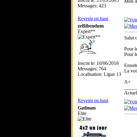
Inscrit le: 21/05/2005
Mon 4*
Messages: 423
Revenir en haut
zeBibendum
Expert**
Salut 
Pour l
Pour l
Inscrit le: 10/06/2018
Ensuit
Messages: 764
La voi
Localisation: Ligue 13
A+
_____
Actue
Revenir en haut
Gadman
Elite