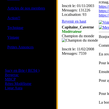
rcmag.
Inscrit le: 01/11/2003
https
·
Articles de nos membres
Messages: 131226
https:
Localisation: 93
https
·
Action!!
Revenir en haut
·
Capitaine_Caverne
Technique
Modérateur
Champion du monde
·
Bonjou
Vintage
Comme 
·
Petites Annonces
Inscrit le: 11/02/2008
Messages: 7559
En rev
Les sites de nos membres
Pour l
et de nos clubs partenaires
Sucy en Brie ( RC94 )
Ensuite
Bergerac
MBCP
Pour aj
Rétro Modélisme
Ligue Aura
Pour l
La bon