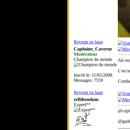
Revenir en haut
Capitaine_Caverne
Modérateur
Champion du monde
Ah oui
L'accu
Inscrit le: 11/02/2008
Messages: 7559
Cordia
Revenir en haut
zeBibendum
Expert**
@capta
@gadma
_____