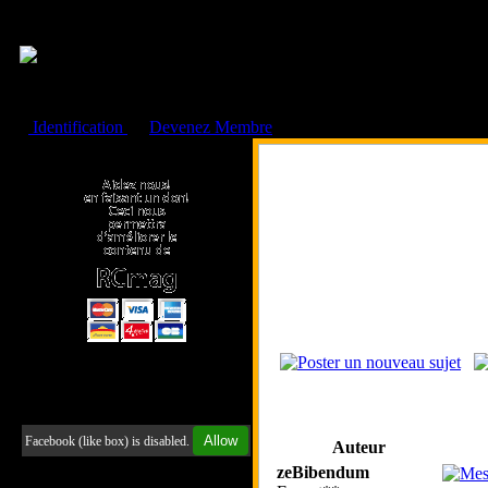
Cookies management panel
Identification
ou
Devenez Membre
Faire un don à l'Asso. RCmag
Retrouvez-nous sur Facebook
Allow
Facebook (like box) is disabled.
Auteur
zeBibendum