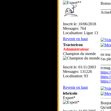
Bonsoi
_____
Actue
Inscrit le: 10/06/2018
Messages: 764
Localisation: Ligue 13
Revenir en haut
Tractoricou
Administrateur
Champion du monde
en trac
t'as p
_____
Inscrit le: 01/11/2003
rcmag.
Messages: 131226
https
Localisation: 93
https:
https
Revenir en haut
lebricolo
Expert*
Bonjou
Qu'uti