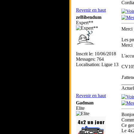
Cordia
Revenir en haut
zeBibendum
Expert**
Merci 
Les pn
Merci 
Inscrit le: 10/06/2018
L'accu
Messages: 764
Localisation: Ligue 13
CV1059
J'atte
_____
Actue
Revenir en haut
Gadman
Elite
Bonjou
Comme 
Ce gen
Le 4x2