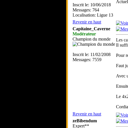
Actue
Inscrit le: 10/06/2018
Messages: 764
Localisation: Ligue 13
Revenir en haut
Capitaine_Caverne
Modérateur
Champion du monde
Les ca
Il suf
Inscrit le: 11/02/2008
Pour r
Messages: 7559
Faut j
Avec u
Ensuite
Le 4x2
Cordia
Revenir en haut
zeBibendum
Expert**