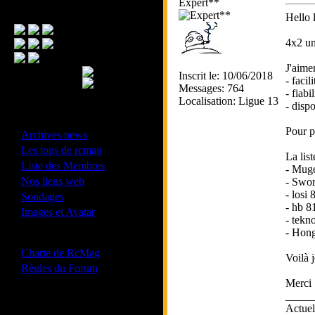
Expert**
Menu Principal
Hello 
4x2 un
J'aime
Inscrit le: 10/06/2018
- facil
Messages: 764
- fiabil
Localisation: Ligue 13
- dispo
- Divers -
Pour pr
·
Archives news
·
Les tops de rcmag
La lis
·
Liste des Membres
- Muge
·
Nos liens web
- Swor
·
- losi
Sondages
- hb 8
·
Images et Avatar
- tekn
- Hong
- Bonne conduite -
·
Charte de RcMag
Voilà 
·
Règles du Forum
Merci 
_____
Actue
Les forums de vos Ligues