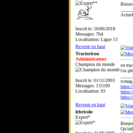
Bonsoi
_____
Actue
Inscrit le: 10/06/2018
Messages: 764
Localisation: Ligue 13
Revenir en haut
Tractoricou
Administrateur
Champion du monde
en trac
t'as p
_____
Inscrit le: 01/11/2003
rcmag.
Messages: 131199
https
Localisation: 93
https:
https
Revenir en haut
lebricolo
Expert*
Bonjou
Qu'uti