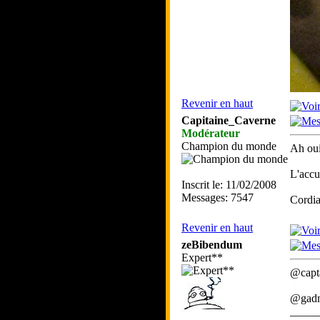
Revenir en haut
Capitaine_Caverne
Modérateur
Champion du monde
Ah oui
L'accu
Inscrit le: 11/02/2008
Messages: 7547
Cordia
Revenir en haut
zeBibendum
Expert**
@capta
@gadma
_____