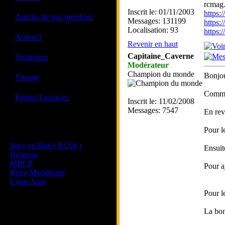
rcmag.
Inscrit le: 01/11/2003
https
·
Articles de nos membres
Messages: 131199
https:
Localisation: 93
https
·
Action!!
Revenir en haut
·
Capitaine_Caverne
Technique
Modérateur
Champion du monde
·
Bonjou
Vintage
Comme 
·
Petites Annonces
Inscrit le: 11/02/2008
Messages: 7547
En rev
Les sites de nos membres
Pour l
et de nos clubs partenaires
Sucy en Brie ( RC94 )
Ensuite
Bergerac
MBCP
Pour aj
Rétro Modélisme
Ligue Aura
Pour l
La bon