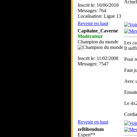
Actue
Inscrit le: 10/06/2018
Messages: 764
Localisation: Ligue 13
Revenir en haut
Capitaine_Caverne
Modérateur
Champion du monde
Les ca
Il suf
Inscrit le: 11/02/2008
Pour r
Messages: 7547
Faut j
Avec u
Ensuite
Le 4x2
Cordia
Revenir en haut
zeBibendum
Expert**