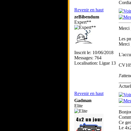
Cordia
Revenir en haut
zeBibendum
Expert**
Merci 
Les pn
Merci 
Inscrit le: 10/06/2018
L'accu
Messages: 764
Localisation: Ligue 13
CV1059
J'atte
_____
Actue
Revenir en haut
Gadman
Elite
Bonjou
Comme 
Ce gen
Le 4x2