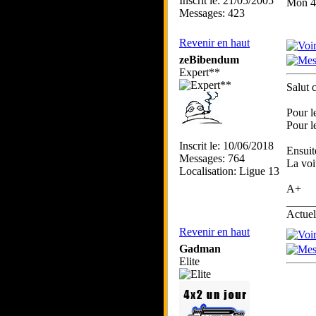
Inscrit le: 21/05/2005
Mon 4*
Messages: 423
Revenir en haut
zeBibendum
Expert**
Salut 
Pour l
Pour l
Inscrit le: 10/06/2018
Ensuit
Messages: 764
La voi
Localisation: Ligue 13
A+
_____
Actue
Revenir en haut
Gadman
Elite