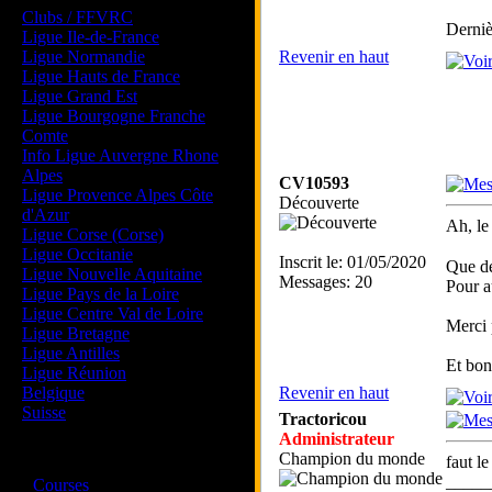
Clubs / FFVRC
Derniè
Ligue Ile-de-France
Ligue Normandie
Revenir en haut
Ligue Hauts de France
Ligue Grand Est
Ligue Bourgogne Franche
Comte
Info Ligue Auvergne Rhone
Alpes
CV10593
Ligue Provence Alpes Côte
Découverte
d'Azur
Ah, le
Ligue Corse (Corse)
Ligue Occitanie
Inscrit le: 01/05/2020
Que de
Ligue Nouvelle Aquitaine
Messages: 20
Pour au
Ligue Pays de la Loire
Ligue Centre Val de Loire
Merci 
Ligue Bretagne
Ligue Antilles
Et bon
Ligue Réunion
Belgique
Revenir en haut
Suisse
Tractoricou
Administrateur
Magazine
Champion du monde
faut l
·
_____
Courses