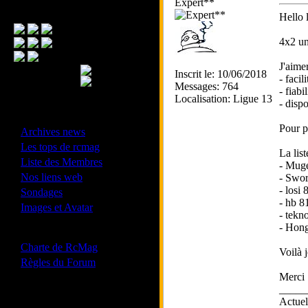
Expert**
Menu Principal
Hello 
4x2 un
J'aime
Inscrit le: 10/06/2018
- facil
Messages: 764
- fiabil
Localisation: Ligue 13
- dispo
- Divers -
Pour pr
·
Archives news
·
Les tops de rcmag
La lis
·
Liste des Membres
- Muge
·
Nos liens web
- Swor
·
- losi
Sondages
- hb 8
·
Images et Avatar
- tekn
- Hong
- Bonne conduite -
·
Charte de RcMag
Voilà 
·
Règles du Forum
Merci 
_____
Actue
Les forums de vos Ligues