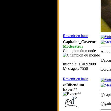
Revenir en haut
Capitaine_Caverne
Modérateur
Champion du monde
Ah oui
L'accu
Inscrit le: 11/02/2008
Messages: 7550
Cordia
Revenir en haut
zeBibendum
Expert**
@capta
@gadma
_____