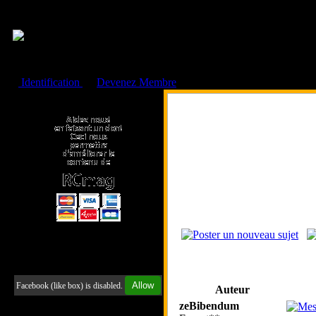
Cookies management panel
Identification
ou
Devenez Membre
Faire un don à l'Asso. RCmag
Retrouvez-nous sur Facebook
Allow
Facebook (like box) is disabled.
Auteur
zeBibendum