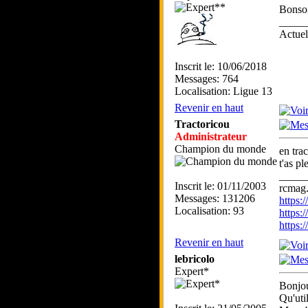
Bonsoi
_____
Actue
Inscrit le: 10/06/2018
Messages: 764
Localisation: Ligue 13
Revenir en haut
Tractoricou
Administrateur
Champion du monde
en trac
t'as p
_____
Inscrit le: 01/11/2003
rcmag.
Messages: 131206
https
Localisation: 93
https:
https
Revenir en haut
lebricolo
Expert*
Bonjou
Qu'uti