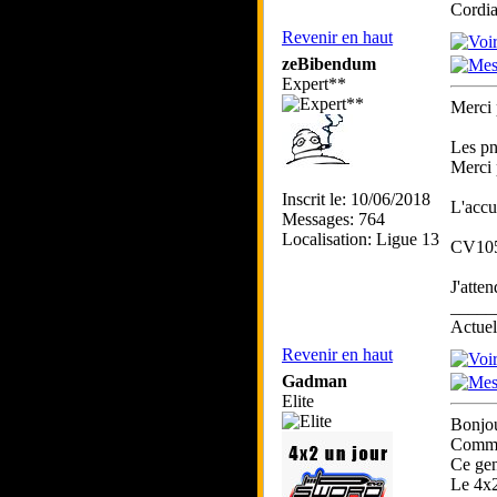
Cordia
Revenir en haut
zeBibendum
Expert**
Merci 
Les pn
Merci 
Inscrit le: 10/06/2018
L'accu
Messages: 764
Localisation: Ligue 13
CV1059
J'atte
_____
Actue
Revenir en haut
Gadman
Elite
Bonjou
Comme 
Ce gen
Le 4x2