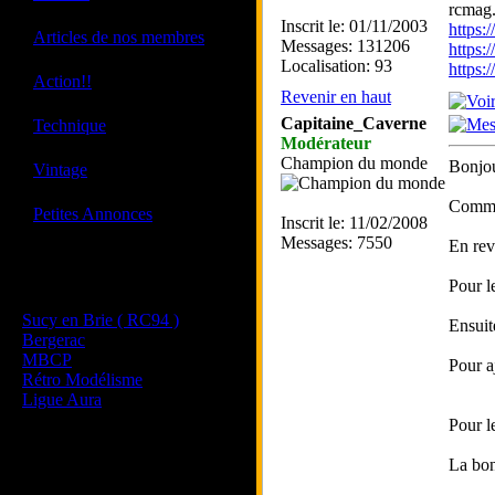
rcmag.
Inscrit le: 01/11/2003
https
·
Articles de nos membres
Messages: 131206
https:
Localisation: 93
https
·
Action!!
Revenir en haut
·
Capitaine_Caverne
Technique
Modérateur
Champion du monde
·
Bonjou
Vintage
Comme 
·
Petites Annonces
Inscrit le: 11/02/2008
Messages: 7550
En rev
Les sites de nos membres
Pour l
et de nos clubs partenaires
Sucy en Brie ( RC94 )
Ensuite
Bergerac
MBCP
Pour aj
Rétro Modélisme
Ligue Aura
Pour l
La bon