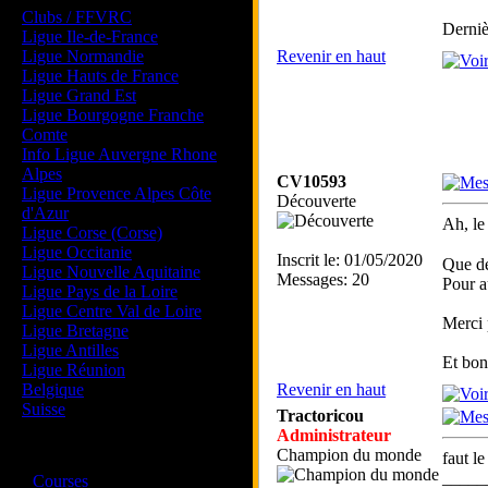
Clubs / FFVRC
Derniè
Ligue Ile-de-France
Ligue Normandie
Revenir en haut
Ligue Hauts de France
Ligue Grand Est
Ligue Bourgogne Franche
Comte
Info Ligue Auvergne Rhone
Alpes
CV10593
Ligue Provence Alpes Côte
Découverte
d'Azur
Ah, le
Ligue Corse (Corse)
Ligue Occitanie
Inscrit le: 01/05/2020
Que de
Ligue Nouvelle Aquitaine
Messages: 20
Pour au
Ligue Pays de la Loire
Ligue Centre Val de Loire
Merci 
Ligue Bretagne
Ligue Antilles
Et bon
Ligue Réunion
Belgique
Revenir en haut
Suisse
Tractoricou
Administrateur
Magazine
Champion du monde
faut l
·
_____
Courses