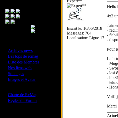
Expert**
Menu Principal
Hello 
4x2 un
J'aime
Inscrit le: 10/06/2018
- facil
Messages: 764
- fiabil
Localisation: Ligue 13
- dispo
- Divers -
Pour pr
·
Archives news
·
Les tops de rcmag
La lis
·
Liste des Membres
- Muge
·
Nos liens web
- Swor
·
- losi
Sondages
- hb 8
·
Images et Avatar
- tekn
- Hong
- Bonne conduite -
·
Charte de RcMag
Voilà 
·
Règles du Forum
Merci 
_____
Actue
Les forums de vos Ligues