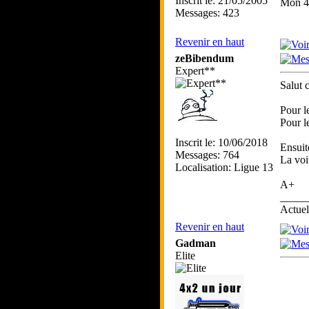
Inscrit le: 21/05/2005
Mon 4*
Messages: 423
Revenir en haut
zeBibendum
Expert**
Salut 
Pour l
Pour l
Inscrit le: 10/06/2018
Ensuit
Messages: 764
La voi
Localisation: Ligue 13
A+
_____
Actue
Revenir en haut
Gadman
Elite