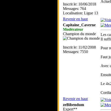
Actue
Inscrit le: 10/06/2018
Messages: 764
Localisation: Ligue 13
Revenir en haut
Capitaine_Caverne
Modérateur
Champion du monde
Les ca
Il suf
Inscrit le: 11/02/2008
Pour r
Messages: 7550
Faut j
Avec u
Ensuite
Le 4x2
Cordia
Revenir en haut
zeBibendum
Expert**