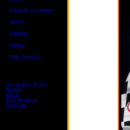
·
Articles de nos membres
·
Action!!
·
Technique
·
Vintage
·
Petites Annonces
Les sites de nos membres
et de nos clubs partenaires
Sucy en Brie ( RC94 )
Bergerac
MBCP
Rétro Modélisme
Ligue Aura