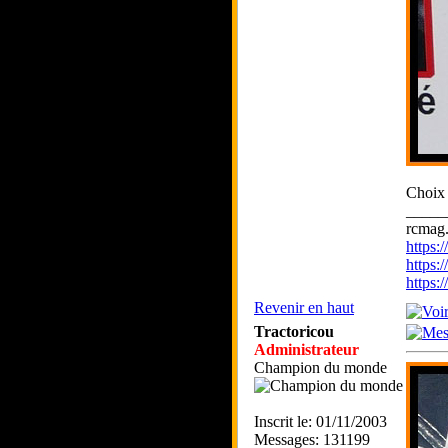
Choix 
_____
rcmag.
https
https:
https
Revenir en haut
Tractoricou
Administrateur
Champion du monde
Inscrit le: 01/11/2003
Messages: 131199