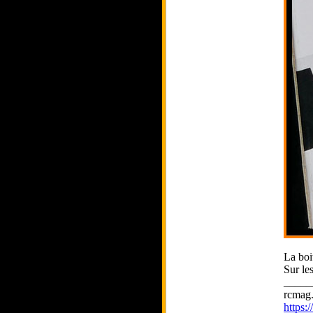
La boi
Sur le
_____
rcmag.
https