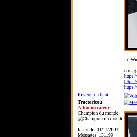
Le Wi
_____
rcmag.
https
https:
https
Revenir en haut
Tractoricou
Administrateur
Champion du monde
Inscrit le: 01/11/2003
Messages: 131199