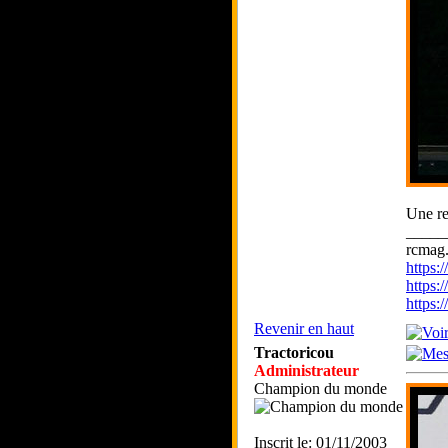
Une re
_____
rcmag.
https
https:
https
Revenir en haut
Tractoricou
Administrateur
Champion du monde
Inscrit le: 01/11/2003