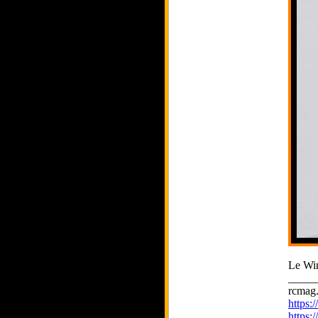
Le Wi
_____
rcmag.
https
https: