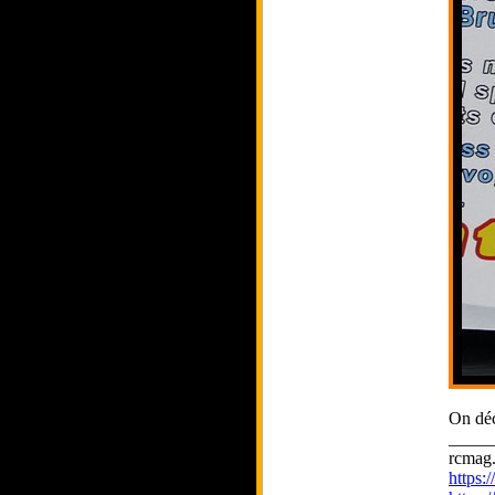
On déc
_____
rcmag.
https