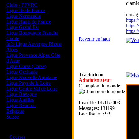
diamèt
Clubs / FFVRC
_____
Ligue Ile-de-France
rcmag.
Ligue Normandie
https
Ligue Hauts de France
https:
Ligue Grand Est
https
Ligue Bourgogne Franche
Comte
Revenir en haut
Info Ligue Auvergne Rhone
Alpes
Ligue Provence Alpes Côte
d'Azur
Ligue Corse (Corse)
Ligue Occitanie
Tractoricou
Ligue Nouvelle Aquitaine
Administrateur
Ligue Pays de la Loire
Champion du monde
Ligue Centre Val de Loire
Ligue Bretagne
Ligue Antilles
Inscrit le: 01/11/2003
Ligue Réunion
Messages: 131199
Belgique
Localisation: 93
Suisse
Magazine
·
Courses