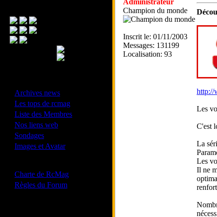
Administrateur
Menu Principal
Champion du monde
Déco
Inscrit le: 01/11/2003
Messages: 131199
Localisation: 93
- Divers -
·
http:/
Archives news
·
Les tops de rcmag
Les vo
·
Liste des Membres
·
Nos liens web
C'est 
·
Sondages
La sér
·
Images et Avatar
Paramè
Les vo
- Bonne conduite -
Il ne 
·
Charte de RcMag
optima
·
Règles du Forum
renfor
Nombre
nécess
Les forums de vos Ligues