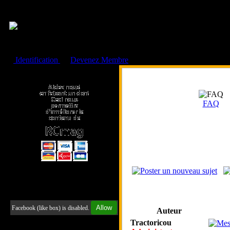
Cookies management panel
Identification
ou
Devenez Membre
Faire un don à l'Asso. RCmag
FAQ
Retrouvez-nous sur Facebook
Allow
Facebook (like box) is disabled.
Auteur
Tractoricou