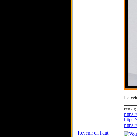
Le Wi
_____
rcmag.
https
https:
https
Revenir en haut