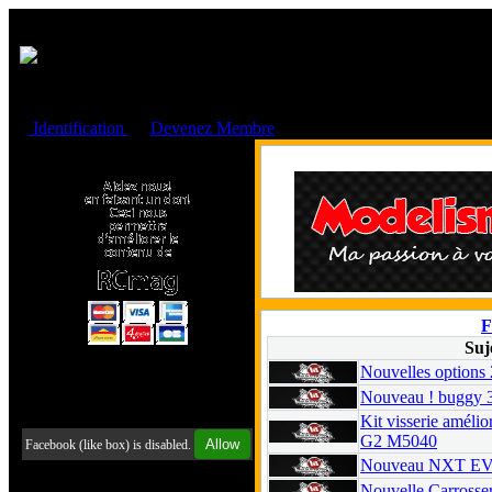
Cookies management panel
Identification
ou
Devenez Membre
Faire un don à l'Asso. RCmag
F
Sujet
Nouvelle Radio
Nouveau Rogue b
Retrouvez-nous sur Facebook
Tamiya Peugeot 
Allow
Facebook (like box) is disabled.
Radio Konect X9
Nouveau Funtek