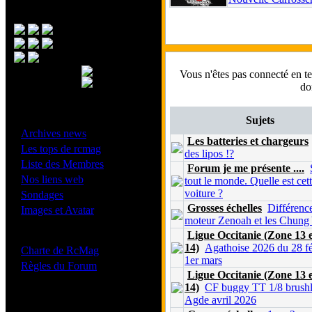
Menu Principal
Vous n'êtes pas connecté en 
do
- Divers -
Sujets
·
Archives news
Les batteries et chargeurs
·
Les tops de rcmag
des lipos !?
·
Liste des Membres
Forum je me présente ....
·
Nos liens web
tout le monde. Quelle est cet
·
voiture ?
Sondages
·
Grosses échelles
Différence
Images et Avatar
moteur Zenoah et les Chung
Ligue Occitanie (Zone 13 
- Bonne conduite -
14)
Agathoise 2026 du 28 fé
·
Charte de RcMag
1er mars
·
Règles du Forum
Ligue Occitanie (Zone 13 
14)
CF buggy TT 1/8 brushl
Agde avril 2026
Les forums de vos Ligues