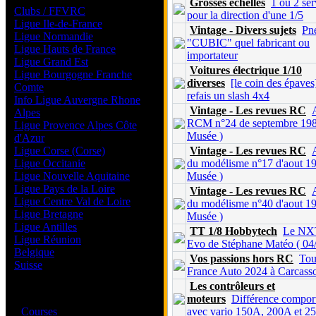
Grosses échelles
1 ou 2 se
Clubs / FFVRC
pour la direction d'une 1/5
Ligue Ile-de-France
Vintage - Divers sujets
Pn
Ligue Normandie
"CUBIC" quel fabricant ou
Ligue Hauts de France
importateur
Ligue Grand Est
Voitures électrique 1/10
Ligue Bourgogne Franche
diverses
[le coin des épaves
Comte
refais un slash 4x4
Info Ligue Auvergne Rhone
Vintage - Les revues RC
Alpes
RCM n°24 de septembre 198
Ligue Provence Alpes Côte
Musée )
d'Azur
Ligue Corse (Corse)
Vintage - Les revues RC
Ligue Occitanie
du modélisme n°17 d'aout 19
Ligue Nouvelle Aquitaine
Musée )
Ligue Pays de la Loire
Vintage - Les revues RC
Ligue Centre Val de Loire
du modélisme n°40 d'aout 19
Ligue Bretagne
Musée )
Ligue Antilles
TT 1/8 Hobbytech
Le NX
Ligue Réunion
Evo de Stéphane Matéo ( 04/
Belgique
Vos passions hors RC
Tou
Suisse
France Auto 2024 à Carcass
Les contrôleurs et
Magazine
moteurs
Différence compor
·
Courses
avec vario 150A, 200A et 2