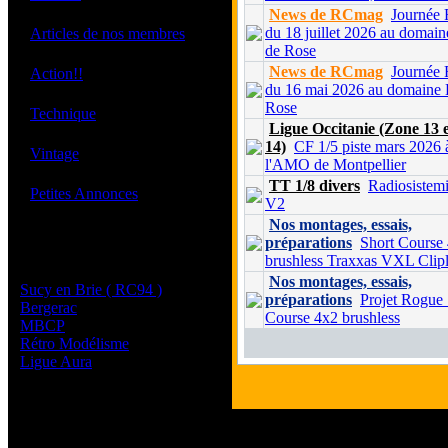
News de RCmag
Journée
·
du 18 juillet 2026 au domain
Articles de nos membres
de Rose
·
News de RCmag
Journée
Action!!
du 16 mai 2026 au domaine 
Rose
·
Technique
Ligue Occitanie (Zone 13 
14)
CF 1/5 piste mars 2026 
·
Vintage
l'AMO de Montpellier
TT 1/8 divers
Radiosistem
·
Petites Annonces
V2
Nos montages, essais,
préparations
Short Course
Les sites de nos membres
brushless Traxxas VXL Clipl
et de nos clubs partenaires
Nos montages, essais,
Sucy en Brie ( RC94 )
préparations
Projet Rogue 
Bergerac
Course 4x2 brushless
MBCP
Rétro Modélisme
Ligue Aura
Tous les logos et les marque
Les commentaires et le conte