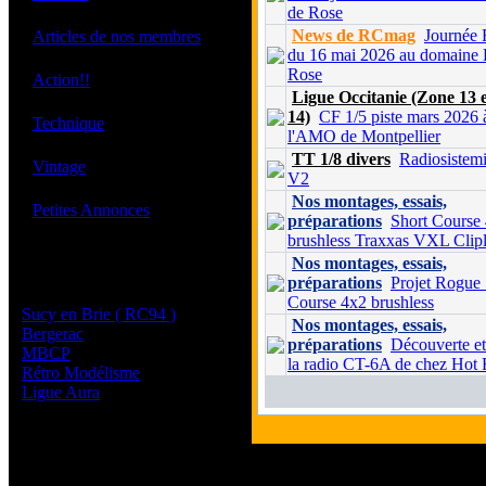
de Rose
·
News de RCmag
Journée
Articles de nos membres
du 16 mai 2026 au domaine 
Rose
·
Action!!
Ligue Occitanie (Zone 13 
14)
CF 1/5 piste mars 2026 
·
Technique
l'AMO de Montpellier
TT 1/8 divers
Radiosistem
·
Vintage
V2
Nos montages, essais,
·
Petites Annonces
préparations
Short Course
brushless Traxxas VXL Clipl
Nos montages, essais,
Les sites de nos membres
préparations
Projet Rogue 
et de nos clubs partenaires
Course 4x2 brushless
Sucy en Brie ( RC94 )
Nos montages, essais,
Bergerac
préparations
Découverte et 
MBCP
la radio CT-6A de chez Hot
Rétro Modélisme
Ligue Aura
Tous les logos et les marque
Les commentaires et le conte