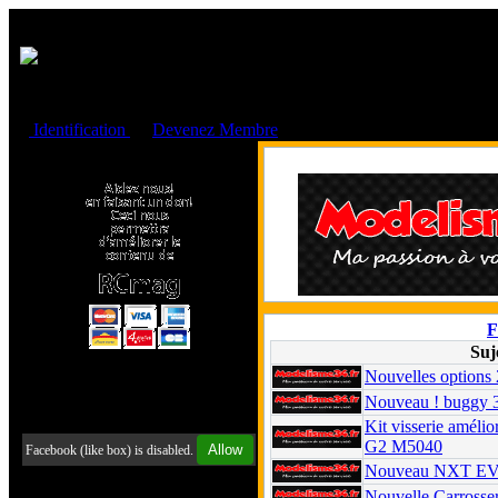
Cookies management panel
Identification
ou
Devenez Membre
Faire un don à l'Asso. RCmag
F
Sujet
Nouvelle Radio
Nouveau Rogue b
Retrouvez-nous sur Facebook
Tamiya Peugeot 
Allow
Facebook (like box) is disabled.
Radio Konect X9
Nouveau Funtek