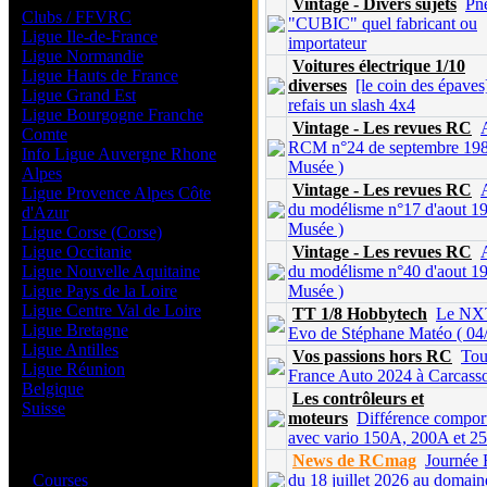
Vintage - Divers sujets
Pn
Clubs / FFVRC
"CUBIC" quel fabricant ou
Ligue Ile-de-France
importateur
Ligue Normandie
Voitures électrique 1/10
Ligue Hauts de France
diverses
[le coin des épaves
Ligue Grand Est
refais un slash 4x4
Ligue Bourgogne Franche
Vintage - Les revues RC
Comte
RCM n°24 de septembre 198
Info Ligue Auvergne Rhone
Musée )
Alpes
Vintage - Les revues RC
Ligue Provence Alpes Côte
du modélisme n°17 d'aout 19
d'Azur
Musée )
Ligue Corse (Corse)
Ligue Occitanie
Vintage - Les revues RC
Ligue Nouvelle Aquitaine
du modélisme n°40 d'aout 19
Ligue Pays de la Loire
Musée )
Ligue Centre Val de Loire
TT 1/8 Hobbytech
Le NX
Ligue Bretagne
Evo de Stéphane Matéo ( 04/
Ligue Antilles
Vos passions hors RC
Tou
Ligue Réunion
France Auto 2024 à Carcass
Belgique
Les contrôleurs et
Suisse
moteurs
Différence compor
avec vario 150A, 200A et 2
Magazine
News de RCmag
Journée
·
Courses
du 18 juillet 2026 au domain