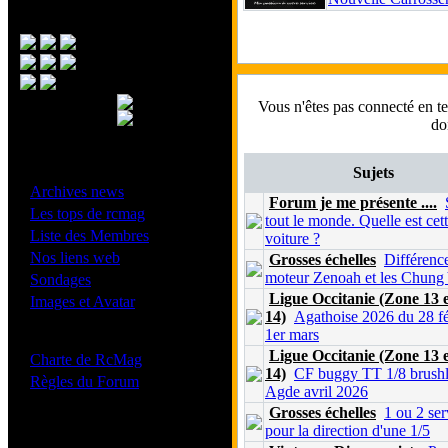
Menu Principal
Vous n'êtes pas connecté en 
do
- Divers -
Sujets
·
Archives news
Forum je me présente ....
·
Les tops de rcmag
tout le monde. Quelle est cet
·
Liste des Membres
voiture ?
·
Nos liens web
Grosses échelles
Différence
·
moteur Zenoah et les Chung
Sondages
·
Ligue Occitanie (Zone 13 
Images et Avatar
14)
Agathoise 2026 du 28 fé
1er mars
- Bonne conduite -
Ligue Occitanie (Zone 13 
·
Charte de RcMag
14)
CF buggy TT 1/8 brushl
·
Règles du Forum
Agde avril 2026
Grosses échelles
1 ou 2 se
pour la direction d'une 1/5
Les forums de vos Ligues