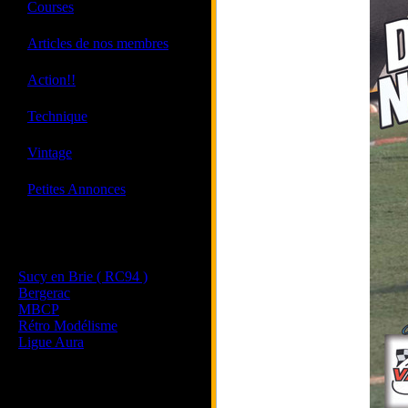
·
Courses
·
Articles de nos membres
·
Action!!
·
Technique
·
Vintage
·
Petites Annonces
Les sites de nos membres
et de nos clubs partenaires
Sucy en Brie ( RC94 )
Bergerac
MBCP
Rétro Modélisme
Ligue Aura