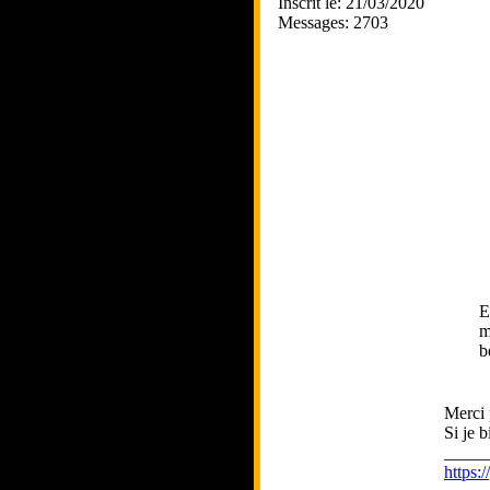
Inscrit le: 21/03/2020
Messages: 2703
E
m
b
Merci 
Si je 
_____
https