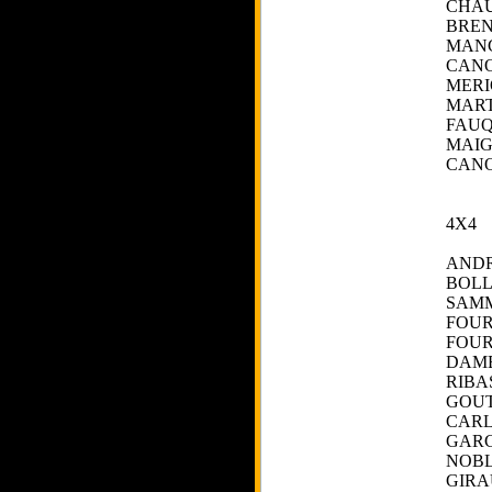
CHAU
BREN
MAN
CANO
MERI
MART
FAUQ
MAIG
CANO
4X4
ANDR
BOLL
SAM
FOUR
FOUR
DAME
RIBA
GOU
CARL
GARC
NOBL
GIRA