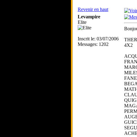
Revenir en haut
Levampire
Elite
Bonjour
Inscrit le: 03/07/2006
THE
Messages: 1202
4X2
ACQU
FRAN
MARC
MILE
FANE
BEGA
MATH
CLAU
QUIG
MAGA
PERM
AUGE
GUIC
SEGU
ACHE