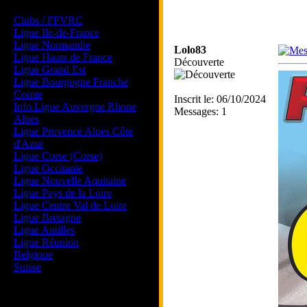
Les forums de vos Ligues
Clubs / FFVRC
Ligue Ile-de-France
Ligue Normandie
Lolo83
Ligue Hauts de France
Découverte
Ligue Grand Est
Ligue Bourgogne Franche
Comte
Inscrit le: 06/10/2024
Info Ligue Auvergne Rhone
Messages: 1
Alpes
Ligue Provence Alpes Côte
d'Azur
Ligue Corse (Corse)
Ligue Occitanie
Ligue Nouvelle Aquitaine
Ligue Pays de la Loire
Ligue Centre Val de Loire
Ligue Bretagne
Ligue Antilles
Ligue Réunion
Belgique
Suisse
Magazine