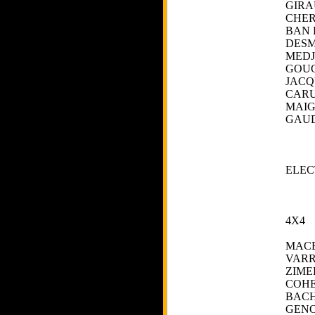
GIRA
CHER
BAN 
DES
MEDJ
GOU
JACQ
CARU
MAIG
GAU
ELEC
4X4
MACE
VARR
ZIME
COHE
BACH
GENO