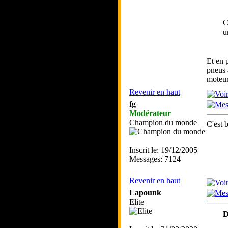
C
u
Et en 
pneus 
moteur
Revenir en haut
fg
Modérateur
Champion du monde
C'est 
Inscrit le: 19/12/2005
Messages: 7124
Revenir en haut
Lapounk
Elite
D