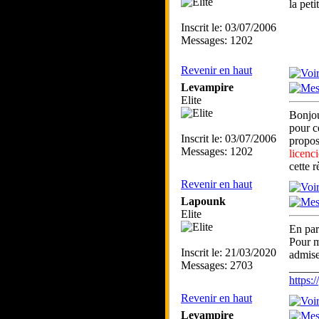
la pet
Inscrit le: 03/07/2006
Messages: 1202
Revenir en haut
Levampire
Elite
Bonjou
pour c
Inscrit le: 03/07/2006
propos
Messages: 1202
licenci
cette 
Revenir en haut
Lapounk
Elite
En par
Pour m
Inscrit le: 21/03/2020
admis
Messages: 2703
_____
https
Revenir en haut
Levampire