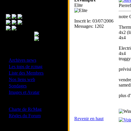
Elite
Pierre
Menu Principal
notre 
Inscrit le: 03/07/2006
Messages: 1202
Therm
4x2 (li
4x4
Electr
4x4
- Divers -
truggy 
·
Archives news
·
Les tops de rcmag
prévis
·
Liste des Membres
·
Nos liens web
vendre
·
samedi
Sondages
·
Images et Avatar
plus d
- Bonne conduite -
·
Charte de RcMag
·
Règles du Forum
Revenir en haut