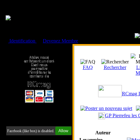
Cookies management panel
Identification
ou
Devenez Membre
Faire un don à l'Asso. RCmag
FAQ
Rechercher
Li
M
RCmag I
GP Pierrefeu les
Retrouvez-nous sur Facebook
Allow
Facebook (like box) is disabled.
Auteur
Levampire