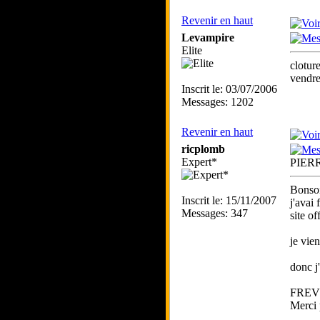
Revenir en haut
Levampire
Elite
clotur
vendre
Inscrit le: 03/07/2006
Messages: 1202
Revenir en haut
ricplomb
Expert*
PIER
Bonsoi
Inscrit le: 15/11/2007
j'avai 
Messages: 347
site off
je vie
donc j
FREVI
Merci 
_____