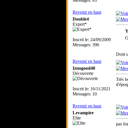
Messages: 63
Revenir en haut
Double4
Expert*
Y
O
Inscrit le: 24/09/2009
Messages: 396
Dont u
Revenir en haut
Iznogood40
Découverte
Trés b
d'époq
Inscrit le: 16/11/2021
Messages: 10
Revenir en haut
Levampire
Elite
pas fo