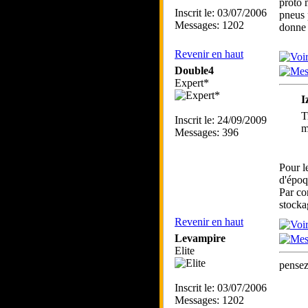
proto 
Inscrit le: 03/07/2006
pneus 
Messages: 1202
donne 
Revenir en haut
Double4
Expert*
I
T
Inscrit le: 24/09/2009
m
Messages: 396
Pour l
d'époq
Par con
stocka
Revenir en haut
Levampire
Elite
pensez
Inscrit le: 03/07/2006
Messages: 1202