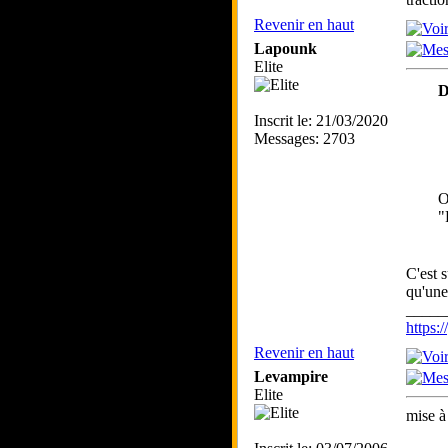
Revenir en haut
Lapounk
Elite
D
Inscrit le: 21/03/2020
Messages: 2703
O
"
C'est 
qu'une
_____
https
Revenir en haut
Levampire
Elite
mise à 