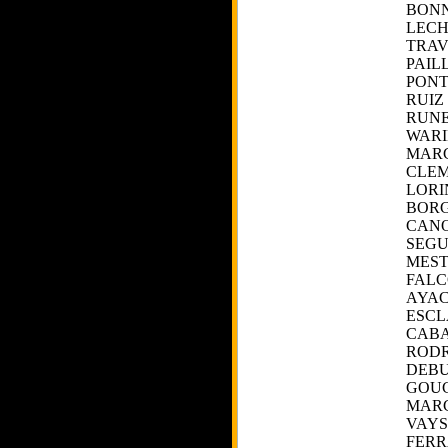
BON
LECH
TRAV
PAIL
PONT
RUIZ
RUNE
WARI
MARC
CLEM
LORI
BORG
CANO
SEGU
MEST
FALC
AYAC
ESCL
CABA
RODR
DEBU
GOU
MAR
VAYS
FERR