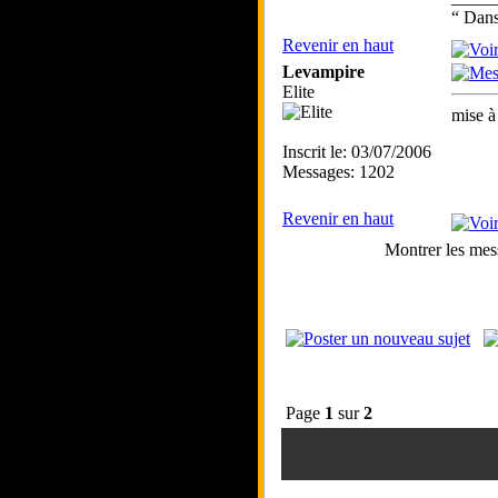
“ Dans 
Revenir en haut
Levampire
Elite
mise à 
Inscrit le: 03/07/2006
Messages: 1202
Revenir en haut
Montrer les mes
Page
1
sur
2