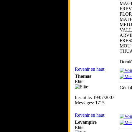
MAGR
FREV
FLOR
MATH
MEDJ
VALL
ARVI
FRES
MOU 
THUA
Derniè
Revenir en haut
Thomas
Elite
Génial
Inscrit le: 19/07/2007
Messages: 1715
Revenir en haut
Levampire
Elite