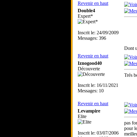
Revenir en haut
Double4
Expert*
Inscrit le: 24/09/2009
Messages: 396
Dont u
Revenir en haut
Iznogood40
Découverte
Trés b
Inscrit le: 16/11/2021
Messages: 10
Revenir en haut
Levampire
Elite
pas fo
pour l
Inscrit le: 03/07/2006
meille