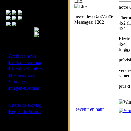
Elite
Menu Principal
notre 
Inscrit le: 03/07/2006
Therm
Messages: 1202
4x2 (li
4x4
Electr
4x4
truggy 
- Divers -
·
Archives news
prévis
·
Les tops de rcmag
·
Liste des Membres
vendre
·
Nos liens web
samedi
·
Sondages
plus d
·
Images et Avatar
- Bonne conduite -
·
Charte de RcMag
Revenir en haut
·
Règles du Forum
Les forums de vos Ligues