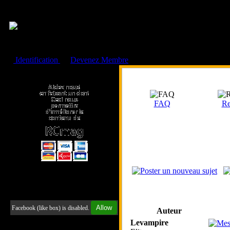
Cookies management panel
Identification
ou
Devenez Membre
Faire un don à l'Asso. RCmag
FAQ
Re
Retrouvez-nous sur Facebook
Allow
Facebook (like box) is disabled.
Auteur
Levampire