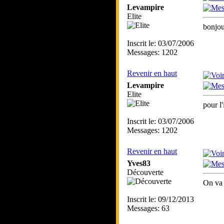
Levampire
Elite
bonjou
Inscrit le: 03/07/2006
Messages: 1202
Revenir en haut
Levampire
Elite
pour l'
Inscrit le: 03/07/2006
Messages: 1202
Revenir en haut
Yves83
Découverte
On va 
Inscrit le: 09/12/2013
Messages: 63