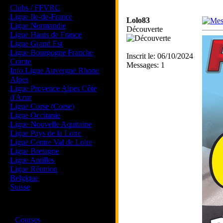
Clubs / FFVRC
Ligue Ile-de-France
Lolo83
Ligue Normandie
Découverte
Ligue Hauts de France
Ligue Grand Est
Ligue Bourgogne Franche
Inscrit le: 06/10/2024
Comte
Messages: 1
Info Ligue Auvergne Rhone
Alpes
Ligue Provence Alpes Côte
d'Azur
Ligue Corse (Corse)
Ligue Occitanie
Ligue Nouvelle Aquitaine
Ligue Pays de la Loire
Ligue Centre Val de Loire
Ligue Bretagne
Ligue Antilles
Ligue Réunion
Belgique
Suisse
Magazine
·
Courses