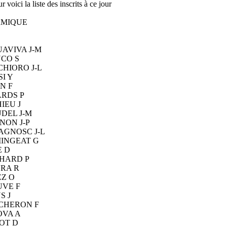
 voici la liste des inscrits à ce jour
RMIQUE
AVIVA J-M
CO S
HIORO J-L
SI Y
N F
RDS P
IEU J
DEL J-M
NON J-P
GNOSC J-L
INGEAT G
 D
HARD P
RA R
Z O
VE F
S J
CHERON F
VA A
OT D