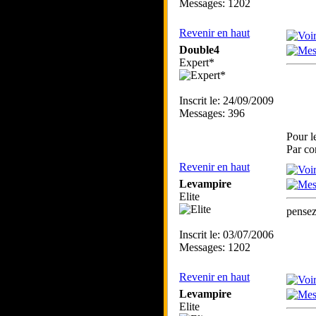
Messages: 1202
Revenir en haut
Double4
Expert*
Inscrit le: 24/09/2009
Messages: 396
Pour l
Par co
Revenir en haut
Levampire
Elite
pensez
Inscrit le: 03/07/2006
Messages: 1202
Revenir en haut
Levampire
Elite