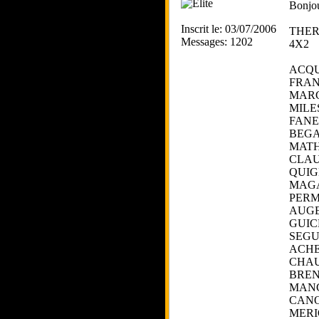
Bonjour
Inscrit le: 03/07/2006
THE
Messages: 1202
4X2
ACQU
FRAN
MARC
MILE
FANE
BEGA
MATH
CLAU
QUIG
MAGA
PERM
AUGE
GUIC
SEGU
ACHE
CHAU
BREN
MAN
CANO
MERI