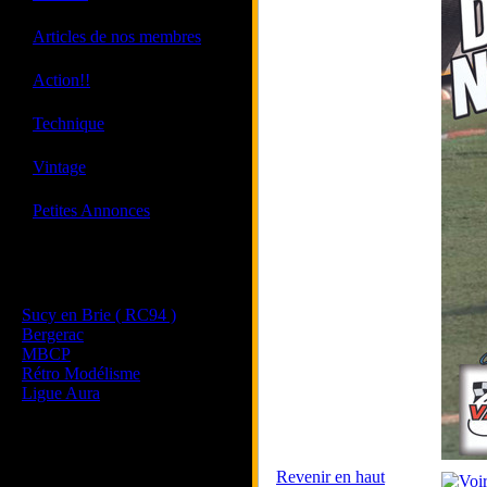
·
Articles de nos membres
·
Action!!
·
Technique
·
Vintage
·
Petites Annonces
Les sites de nos membres
et de nos clubs partenaires
Sucy en Brie ( RC94 )
Bergerac
MBCP
Rétro Modélisme
Ligue Aura
Revenir en haut