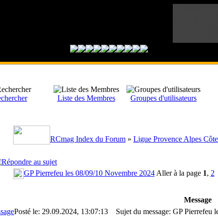
chercher
Liste des Membres
Groupes d'utilisateurs
RCmag Index du Forum
»
Ligue Provence Alpes Côte
GP Pierrefeu les 08/09/10 Novembre 2024
Aller à la page
1
,
2
Message
Posté le: 29.09.2024, 13:07:13
Sujet du message: GP Pierrefeu 