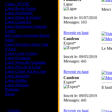
Clubs / FFVRC
Ligue
Ligue Ile-de-France
Merci 
Ligue Normandie
Ligue Hauts de France
Inscrit le: 01/07/2010
Ligue Grand Est
Messages: 103
Ligue Bourgogne Franche
Comte
Revenir en haut
Info Ligue Auvergne Rhone
Caudron
Alpes
Expert*
Ligue Provence Alpes Côte
Le Mi
d'Azur
Ligue Corse (Corse)
Inscrit le: 09/05/2019
Ligue Occitanie
Messages: 441
Ligue Nouvelle Aquitaine
Ligue Pays de la Loire
Ligue Centre Val de Loire
Revenir en haut
Ligue Bretagne
Caudron
Ligue Antilles
Expert*
Ligue Réunion
Il fau
Belgique
Suisse
Inscrit le: 09/05/2019
Messages: 441
Magazine
·
Courses
Revenir en haut