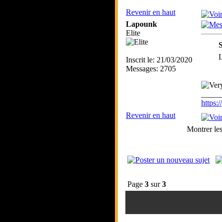
Revenir en haut
Lapounk
Elite
S
L
Inscrit le: 21/03/2020
Messages: 2705
_____
https
Revenir en haut
Montrer le
Page
3
sur
3