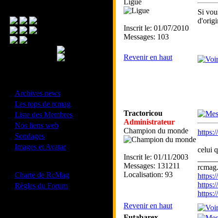
Ligue
Menu Principal
Si vou
d'orig
Inscrit le: 01/07/2010
Messages: 103
Revenir en haut
- Divers -
·
Archives news
·
Les tops de rcmag
·
Tractoricou
Liste des Membres
Administrateur
·
Nos liens web
Champion du monde
https:
·
Sondages
·
Images et Avatar
celui 
Inscrit le: 01/11/2003
_____
- Bonne conduite -
Messages: 131211
rcmag.
·
Localisation: 93
Charte de RcMag
https
·
https:
Règles du Forum
https
Revenir en haut
Les forums de vos Ligues
Futabarex