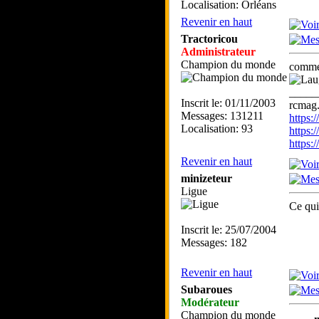
Localisation: Orléans
Revenir en haut
Tractoricou
Administrateur
Champion du monde
comme 
_____
Inscrit le: 01/11/2003
rcmag.
Messages: 131211
https
Localisation: 93
https:
https
Revenir en haut
minizeteur
Ligue
Ce qui
Inscrit le: 25/07/2004
Messages: 182
Revenir en haut
Subaroues
Modérateur
Champion du monde