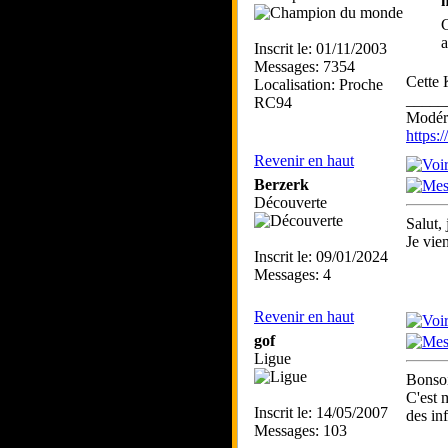
m
C
a
Inscrit le: 01/11/2003
Messages: 7354
Cette 
Localisation: Proche
_____
RC94
Modéra
https
Revenir en haut
Berzerk
Découverte
Salut, 
Je vie
Inscrit le: 09/01/2024
Messages: 4
Revenir en haut
gof
Ligue
Bonsoi
C'est 
Inscrit le: 14/05/2007
des in
Messages: 103