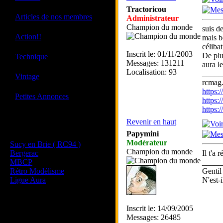
Tractoricou
·
Articles de nos membres
Administrateur
Champion du monde
suis d
·
Action!!
mais b
céliba
Inscrit le: 01/11/2003
·
De plu
Technique
Messages: 131211
aura l
Localisation: 93
_____
·
Vintage
rcmag.
https
·
Petites Annonces
https:
https
Revenir en haut
Les sites de nos membres
Papymini
et de nos clubs partenaires
Modérateur
Sucy en Brie ( RC94 )
Champion du monde
Bergerac
Il t'a
MBCP
_____
Rétro Modélisme
Gentil
Ligue Aura
N'est-i
Inscrit le: 14/09/2005
Messages: 26485