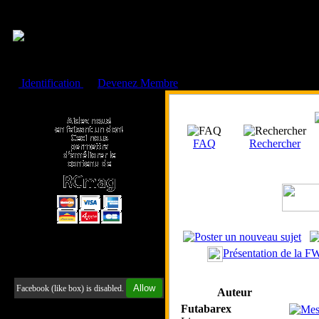
Cookies management panel
Identification
ou
Devenez Membre
Faire un don à l'Asso. RCmag
FAQ
Rechercher
Présentation de la F
Retrouvez-nous sur Facebook
Allow
Facebook (like box) is disabled.
Auteur
Futabarex