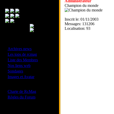
Administrateur
Menu Principal
Champion du monde
Inscrit le: 01/11/2003
Messages: 131206
Localisation: 93
- Divers -
·
Archives news
·
Les tops de rcmag
·
Liste des Membres
·
Nos liens web
·
Sondages
·
Images et Avatar
- Bonne conduite -
·
Charte de RcMag
·
Règles du Forum
Les forums de vos Ligues