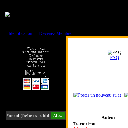
Cookies management panel
Identification
ou
Devenez Membre
Faire un don à l'Asso. RCmag
FAQ
Retrouvez-nous sur Facebook
Allow
Facebook (like box) is disabled.
Auteur
Tractoricou