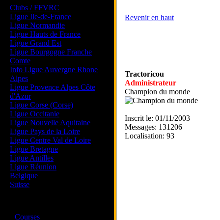
Clubs / FFVRC
Ligue Ile-de-France
Revenir en haut
Ligue Normandie
Ligue Hauts de France
Ligue Grand Est
Ligue Bourgogne Franche
Comte
Info Ligue Auvergne Rhone
Tractoricou
Alpes
Administrateur
Ligue Provence Alpes Côte
Champion du monde
d'Azur
Ligue Corse (Corse)
Ligue Occitanie
Inscrit le: 01/11/2003
Ligue Nouvelle Aquitaine
Messages: 131206
Ligue Pays de la Loire
Localisation: 93
Ligue Centre Val de Loire
Ligue Bretagne
Ligue Antilles
Ligue Réunion
Belgique
Suisse
Magazine
·
Courses