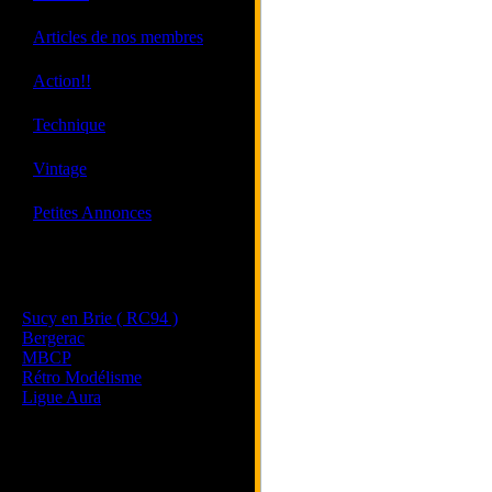
·
Articles de nos membres
·
Action!!
·
Technique
·
Vintage
·
Petites Annonces
Les sites de nos membres
et de nos clubs partenaires
Sucy en Brie ( RC94 )
Bergerac
MBCP
Rétro Modélisme
Ligue Aura