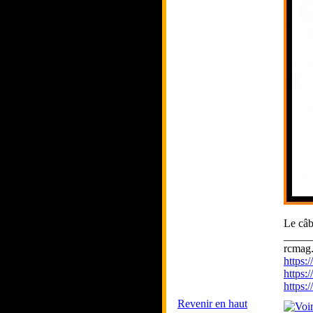
Le câb
_____
rcmag.
https
https:
https
Revenir en haut