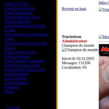
https
Clubs / FFVRC
Ligue Ile-de-France
Revenir en haut
Ligue Normandie
Ligue Hauts de France
Ligue Grand Est
Ligue Bourgogne Franche
Comte
Info Ligue Auvergne Rhone
Tractoricou
Alpes
Administrateur
Ligue Provence Alpes Côte
Champion du monde
d'Azur
Ligue Corse (Corse)
Ligue Occitanie
Inscrit le: 01/11/2003
Ligue Nouvelle Aquitaine
Messages: 131206
Ligue Pays de la Loire
Localisation: 93
Ligue Centre Val de Loire
Ligue Bretagne
Ligue Antilles
Ligue Réunion
Belgique
Suisse
Magazine
·
Courses