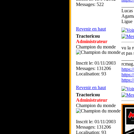
Messages: 522
_____
Lucas 
Agam
Ligue
Revenir en haut
Tractoricou
Administrateur
Champion du monde
vu la 
et pas
_____
Inscrit le: 01/11/2003
rcmag.
Messages: 131206
https
Localisation: 93
https:
https
Revenir en haut
Tractoricou
Administrateur
Champion du monde
Inscrit le: 01/11/2003
Messages: 131206
Localisation: 93