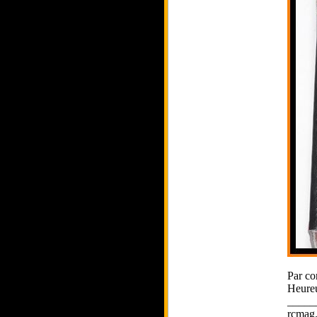
Par co
Heureu
_____
rcmag.