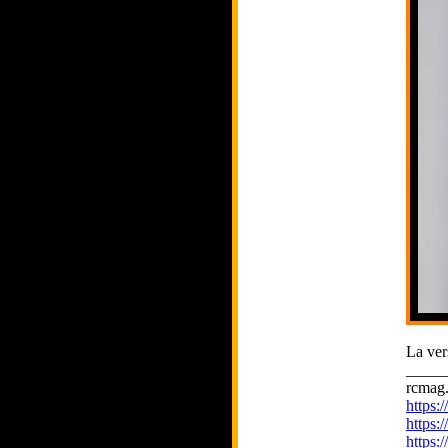
La ver
_____
rcmag.
https
https:
https