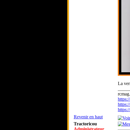
La ver
_____
rcmag.
https
https:
https
Revenir en haut
Tractoricou
Administrateur