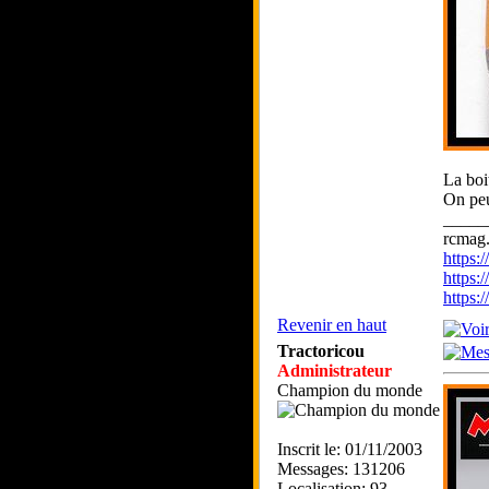
La boi
On peu
_____
rcmag.
https
https:
https
Revenir en haut
Tractoricou
Administrateur
Champion du monde
Inscrit le: 01/11/2003
Messages: 131206
Localisation: 93