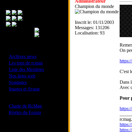
Administrateur
Menu Principal
Champion du monde
Inscrit le: 01/11/2003
Messages: 131206
Localisation: 93
Remerc
- Divers -
On peut
·
Archives news
https:
·
Les tops de rcmag
·
Liste des Membres
C'est 
·
Nos liens web
·
Dans l
Sondages
Avec c
·
Images et Avatar
Pour 
- Bonne conduite -
·
Charte de RcMag
https:
·
Règles du Forum
_____
rcmag.
https
https:
Les forums de vos Ligues