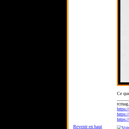
Ce que
_____
rcmag.
https
https:
https
Revenir en haut