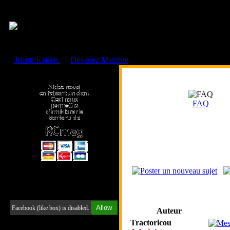
Cookies management panel
Identification
ou
Devenez Membre
Faire un don à l'Asso. RCmag
FAQ
Retrouvez-nous sur Facebook
Allow
Facebook (like box) is disabled.
Auteur
Tractoricou