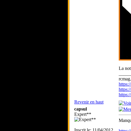
La not
_____
rcmag.
https
https:
https
Revenir en haut
capsul
Expert**
Manque
Inscrit le: 11/04/2012
https: