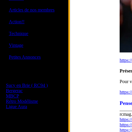
·
Articles de nos membres
·
Action!!
·
Technique
·
Vintage
·
Petites Annonces
https:
Présen
Les sites de nos membres
et de nos clubs partenaires
Pour v
Sucy en Brie ( RC94 )
Bergerac
https:
MBCP
Rétro Modélisme
Pense
Ligue Aura
_____
rcmag.
https
https:
https