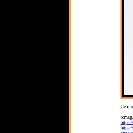
Ce que
_____
rcmag.
https
https: