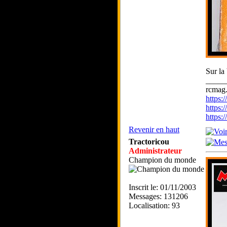
Sur la 
_____
rcmag.
https
https:
https
Revenir en haut
Tractoricou
Administrateur
Champion du monde
Inscrit le: 01/11/2003
Messages: 131206
Localisation: 93