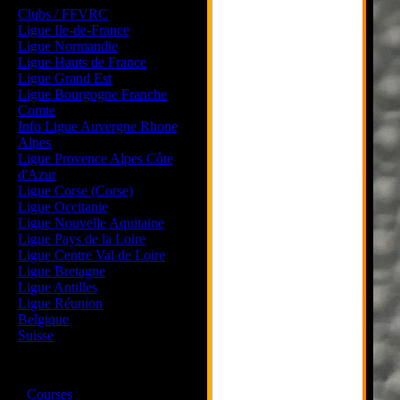
Clubs / FFVRC
Ligue Ile-de-France
Ligue Normandie
Ligue Hauts de France
Ligue Grand Est
Ligue Bourgogne Franche
Comte
Info Ligue Auvergne Rhone
Alpes
Ligue Provence Alpes Côte
d'Azur
Ligue Corse (Corse)
Ligue Occitanie
Ligue Nouvelle Aquitaine
Ligue Pays de la Loire
Ligue Centre Val de Loire
Ligue Bretagne
Ligue Antilles
Ligue Réunion
Belgique
Suisse
Magazine
·
Courses