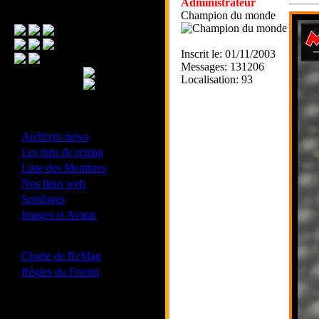
Administrateur
Menu Principal
Champion du monde
Inscrit le: 01/11/2003
Messages: 131206
Localisation: 93
- Divers -
·
Archives news
·
Les tops de rcmag
·
Liste des Membres
·
Nos liens web
·
Sondages
·
Images et Avatar
- Bonne conduite -
·
Charte de RcMag
·
Règles du Forum
Les forums de vos Ligues