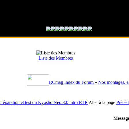
Liste des Membres
RCmag Index du Forum
»
Nos montages, es
préparation et test du Kyosho Neo 3.0 nitro RTR
Aller à la page
Précéd
Messag