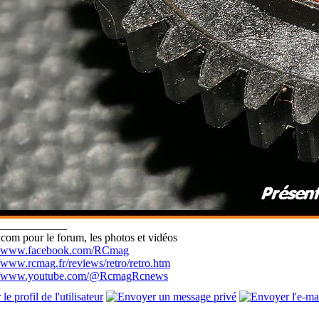
____________
com pour le forum, les photos et vidéos
://www.facebook.com/RCmag
//www.rcmag.fr/reviews/retro/retro.htm
://www.youtube.com/@RcmagRcnews