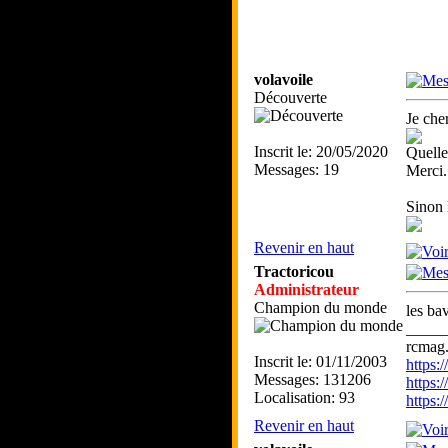
volavoile
Découverte
Je che
Inscrit le: 20/05/2020
Quelles
Messages: 19
Merci.
Sinon 
Revenir en haut
Tractoricou
Administrateur
Champion du monde
les ba
_____
rcmag.
Inscrit le: 01/11/2003
https
Messages: 131206
https:
Localisation: 93
https
Revenir en haut