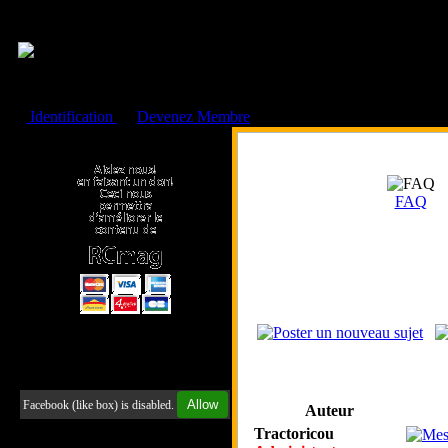
Cookies management panel
Identification
ou
Devenez Membre
Faire un don à l'Asso. RCmag
FAQ
Retrouvez-nous sur Facebook
Allow
Facebook (like box) is disabled.
Auteur
Tractoricou