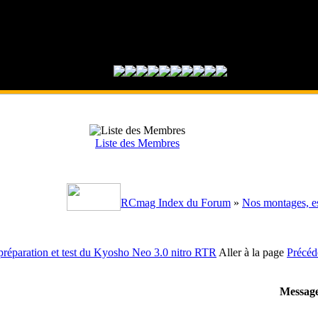
Liste des Membres
RCmag Index du Forum
»
Nos montages, es
préparation et test du Kyosho Neo 3.0 nitro RTR
Aller à la page
Précéd
Messag