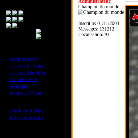
Administrateur
Menu Principal
Champion du monde
Inscrit le: 01/11/2003
Messages: 131212
Localisation: 93
- Divers -
·
Archives news
·
Les tops de rcmag
·
Liste des Membres
·
Nos liens web
·
Sondages
·
Images et Avatar
- Bonne conduite -
·
Charte de RcMag
·
Règles du Forum
Les forums de vos Ligues