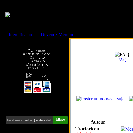
Cookies management panel
Identification
ou
Devenez Membre
Faire un don à l'Asso. RCmag
FAQ
Retrouvez-nous sur Facebook
Allow
Facebook (like box) is disabled.
Auteur
Tractoricou