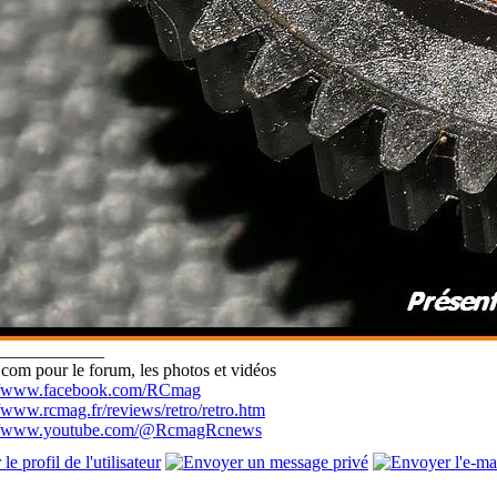
____________
com pour le forum, les photos et vidéos
://www.facebook.com/RCmag
//www.rcmag.fr/reviews/retro/retro.htm
://www.youtube.com/@RcmagRcnews