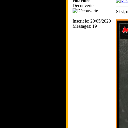
volavoile
Découverte
Si si,
Inscrit le: 20/05/2020
Messages: 19