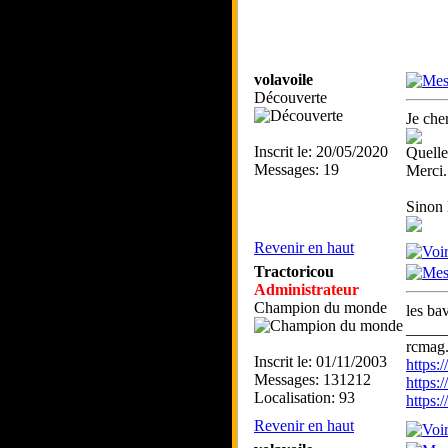
volavoile
Découverte
Je che
Inscrit le: 20/05/2020
Quelles
Messages: 19
Merci.
Sinon 
Revenir en haut
Tractoricou
Administrateur
Champion du monde
les ba
_____
rcmag.
Inscrit le: 01/11/2003
https
Messages: 131212
https:
Localisation: 93
https
Revenir en haut