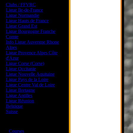
Clubs / FFVRC
Ligue Ile-de-France
Ligue Normandie
Ligue Hauts de France
Ligue Grand Est
Ligue Bourgogne Franche
Comte
Info Ligue Auvergne Rhone
Alpes
Ligue Provence Alpes Côte
d'Azur
Ligue Corse (Corse)
Ligue Occitanie
Ligue Nouvelle Aquitaine
Ligue Pays de la Loire
Ligue Centre Val de Loire
Ligue Bretagne
Ligue Antilles
Ligue Réunion
Belgique
Suisse
Magazine
·
Courses