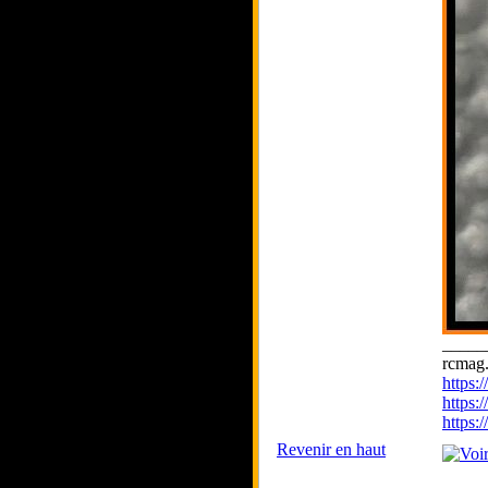
_____
rcmag.
https
https:
https
Revenir en haut