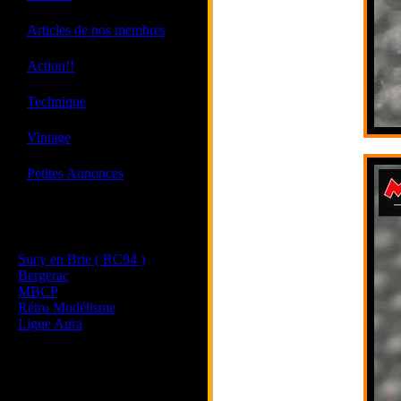
·
Articles de nos membres
·
Action!!
·
Technique
·
Vintage
·
Petites Annonces
Les sites de nos membres
et de nos clubs partenaires
Sucy en Brie ( RC94 )
Bergerac
MBCP
Rétro Modélisme
Ligue Aura