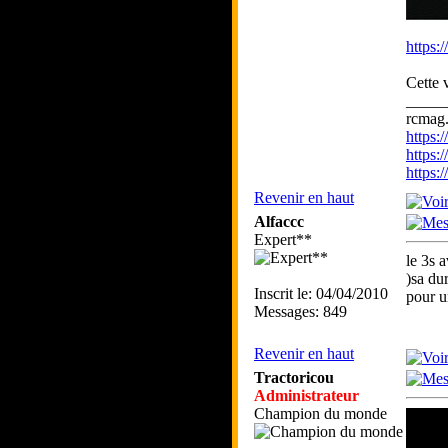
https:
Cette 
_____
rcmag.
https
https:
https
Revenir en haut
Alfaccc
Expert**
le 3s 
)sa du
Inscrit le: 04/04/2010
pour u
Messages: 849
Revenir en haut
Tractoricou
Administrateur
Champion du monde