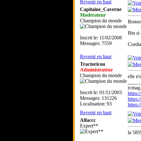
Revenir en haut
Capitaine_Caverne
Modérateur
Champion du monde
Bonsoi
Bin si
Inscrit le: 11/02/2008
Messages: 7559
Cordia
Revenir en haut
Tractoricou
Administrateur
Champion du monde
elle n'
_____
rcmag.
Inscrit le: 01/11/2003
https
Messages: 131226
https:
Localisation: 93
https
Revenir en haut
Alfaccc
Expert**
la 585