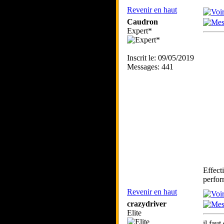
Revenir en haut
Caudron
Expert*
Inscrit le: 09/05/2019
Messages: 441
Effect
perfor
Revenir en haut
crazydriver
Elite
il fau