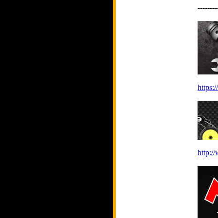
--------
https:
http:/