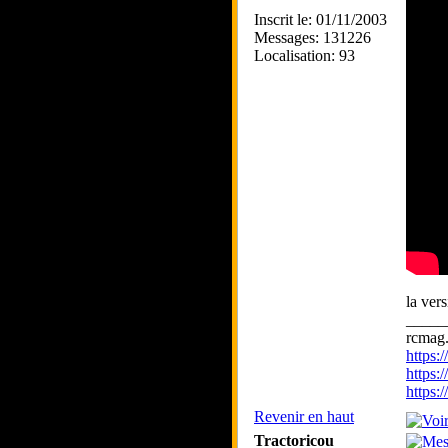
Inscrit le: 01/11/2003
Messages: 131226
Localisation: 93
la ver
_____
rcmag.
https
https:
https
Revenir en haut
Tractoricou