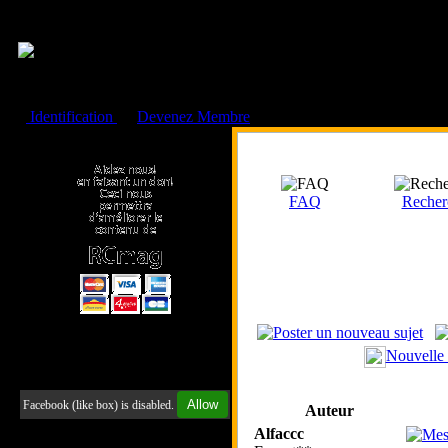
Cookies management panel
Identification
ou
Devenez Membre
Faire un don à l'Asso. RCmag
FAQ
Recher
Nouvelle
Retrouvez-nous sur Facebook
Allow
Facebook (like box) is disabled.
Auteur
Alfaccc