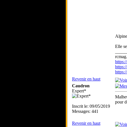
Alpin
Elle s
_____
rcmag.
https
https:
https
Revenir en haut
Caudron
Expert*
Malheu
pour d
Inscrit le: 09/05/2019
Messages: 441
Revenir en haut