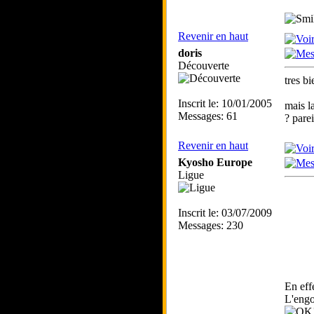
Revenir en haut
doris
Découverte
tres b
Inscrit le: 10/01/2005
mais l
Messages: 61
? pare
Revenir en haut
Kyosho Europe
Ligue
Inscrit le: 03/07/2009
Messages: 230
En eff
L'engo