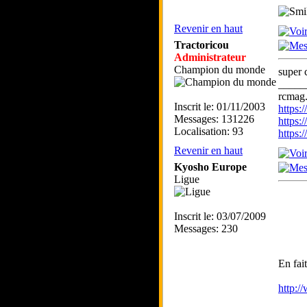
Revenir en haut
Tractoricou
Administrateur
Champion du monde
super 
_____
rcmag.
Inscrit le: 01/11/2003
https
Messages: 131226
https:
Localisation: 93
https
Revenir en haut
Kyosho Europe
Ligue
Inscrit le: 03/07/2009
Messages: 230
En fai
http:/