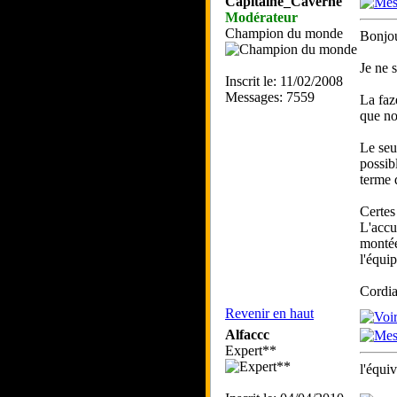
Capitaine_Caverne
Modérateur
Champion du monde
Bonjou
Je ne 
Inscrit le: 11/02/2008
Messages: 7559
La faz
que no
Le seu
possib
terme d
Certes
L'accu
montée
l'équi
Cordia
Revenir en haut
Alfaccc
Expert**
l'équiv