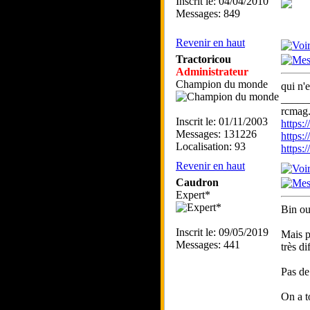
Inscrit le: 04/04/2010
Messages: 849
Revenir en haut
Tractoricou
Administrateur
Champion du monde
qui n'e
_____
rcmag.
Inscrit le: 01/11/2003
https
Messages: 131226
https:
Localisation: 93
https
Revenir en haut
Caudron
Expert*
Bin ou
Inscrit le: 09/05/2019
Mais p
Messages: 441
très d
Pas de
On a t