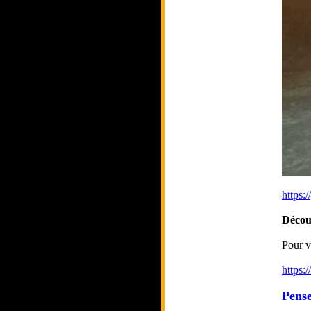
https
Décou
Pour v
https:
Pense