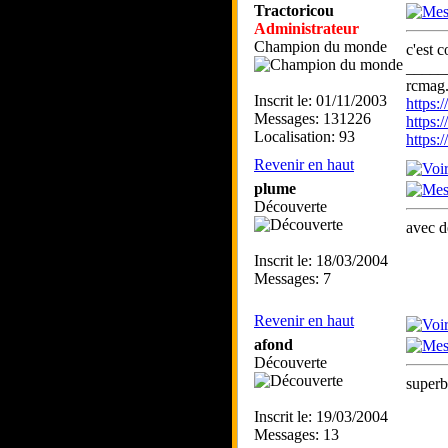
Tractoricou
Administrateur
Champion du monde
c'est 
_____
rcmag.
Inscrit le: 01/11/2003
https
Messages: 131226
https:
Localisation: 93
https
Revenir en haut
plume
Découverte
avec de
Inscrit le: 18/03/2004
Messages: 7
Revenir en haut
afond
Découverte
superb
Inscrit le: 19/03/2004
Messages: 13