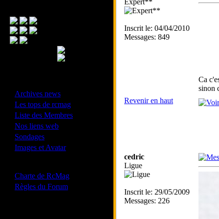
Expert**
Menu Principal
Inscrit le: 04/04/2010
Messages: 849
Ca c'e
- Divers -
sinon 
·
Archives news
Revenir en haut
·
Les tops de rcmag
·
Liste des Membres
·
Nos liens web
·
Sondages
·
Images et Avatar
cedric
- Bonne conduite -
Ligue
·
Charte de RcMag
·
Règles du Forum
Inscrit le: 29/05/2009
Messages: 226
Les forums de vos Ligues