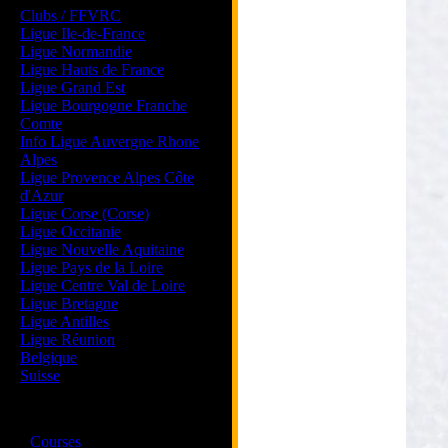
Clubs / FFVRC
Ligue Ile-de-France
Ligue Normandie
Ligue Hauts de France
Ligue Grand Est
Ligue Bourgogne Franche
Comte
Info Ligue Auvergne Rhone
Alpes
Ligue Provence Alpes Côte
d'Azur
Ligue Corse (Corse)
Ligue Occitanie
Ligue Nouvelle Aquitaine
Ligue Pays de la Loire
Ligue Centre Val de Loire
Ligue Bretagne
Ligue Antilles
Ligue Réunion
Belgique
Suisse
Magazine
·
Courses