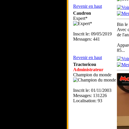
Revenir en haut
Caudron
Expert*
Bin le
Avec c
Inscrit le: 09/05/2019
de l'a
Messages: 441
Appar
85...
Revenir en haut
Tractoricou
Administrateur
Champion du monde
Inscrit le: 01/11/2003
Messages: 131226
Localisation: 93