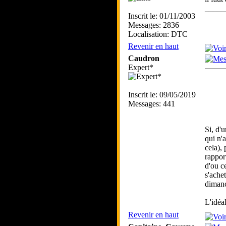
_____
Inscrit le: 01/11/2003
Messages: 2836
Localisation: DTC
Revenir en haut
Caudron
Expert*
Inscrit le: 09/05/2019
Messages: 441
Si, d'
qui n'
cela),
rappor
d'ou c
s'ache
dimanc
L'idéal
Revenir en haut