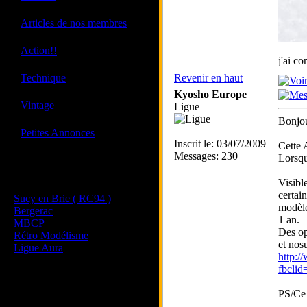
·
Articles de nos membres
·
Action!!
j'ai c
·
Technique
Revenir en haut
Kyosho Europe
·
Vintage
Ligue
Bonjou
·
Petites Annonces
Inscrit le: 03/07/2009
Cette 
Messages: 230
Lorsqu
Les sites de nos membres
Visibl
et de nos clubs partenaires
certai
Sucy en Brie ( RC94 )
modèle
Bergerac
1 an.
MBCP
Des opt
Rétro Modélisme
et nos
Ligue Aura
http:/
fbcl
PS/Ce 