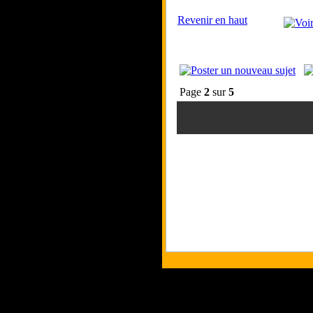
Revenir en haut
Page
2
sur
5
Tous les logos et 
Les commentaires et 