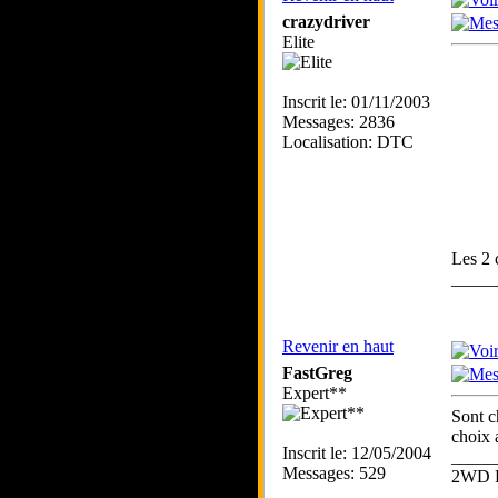
crazydriver
Elite
Inscrit le: 01/11/2003
Messages: 2836
Localisation: DTC
Les 2 
_____
Revenir en haut
FastGreg
Expert**
Sont c
choix 
Inscrit le: 12/05/2004
_____
Messages: 529
2WD 