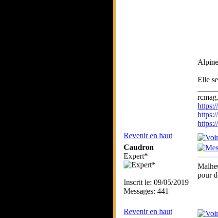
Alpin
Elle s
_____
rcmag.
https
https:
https
Revenir en haut
Caudron
Expert*
Malheu
pour d
Inscrit le: 09/05/2019
Messages: 441
Revenir en haut