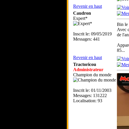
Revenir en haut
Caudron
Expert*
Bin le
Avec c
Inscrit le: 09/05/2019
de l'a
Messages: 441
Appar
85...
Revenir en haut
Tractoricou
Administrateur
Champion du monde
Inscrit le: 01/11/2003
Messages: 131222
Localisation: 93