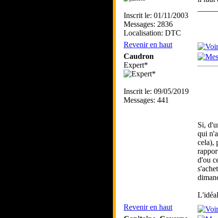
_____
Inscrit le: 01/11/2003
Messages: 2836
Localisation: DTC
Revenir en haut
Caudron
Expert*
Inscrit le: 09/05/2019
Messages: 441
Si, d'
qui n'
cela),
rappor
d'ou c
s'ache
dimanc
L'idéal
Revenir en haut