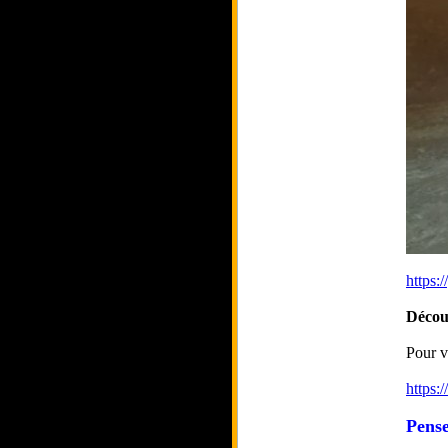
https
Décou
Pour v
https:
Pense