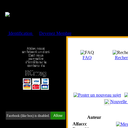
Cookies management panel
Identification
ou
Devenez Membre
Faire un don à l'Asso. RCmag
FAQ
Recher
Nouvelle
Retrouvez-nous sur Facebook
Allow
Facebook (like box) is disabled.
Auteur
Alfaccc