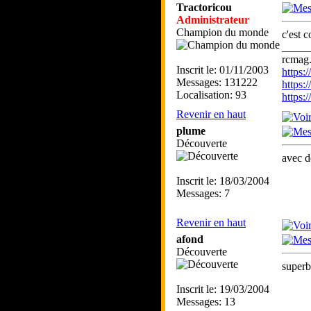
Tractoricou
Administrateur
Champion du monde
c'est 
_____
rcmag.
Inscrit le: 01/11/2003
https
Messages: 131222
https:
Localisation: 93
https
Revenir en haut
plume
Découverte
avec de
Inscrit le: 18/03/2004
Messages: 7
Revenir en haut
afond
Découverte
superb
Inscrit le: 19/03/2004
Messages: 13