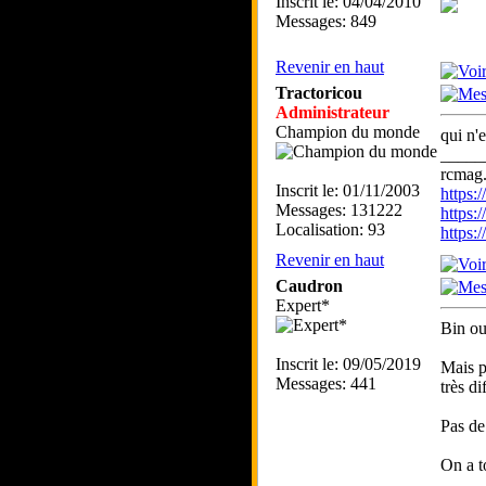
Inscrit le: 04/04/2010
Messages: 849
Revenir en haut
Tractoricou
Administrateur
Champion du monde
qui n'e
_____
rcmag.
Inscrit le: 01/11/2003
https
Messages: 131222
https:
Localisation: 93
https
Revenir en haut
Caudron
Expert*
Bin ou
Inscrit le: 09/05/2019
Mais p
Messages: 441
très d
Pas de
On a t