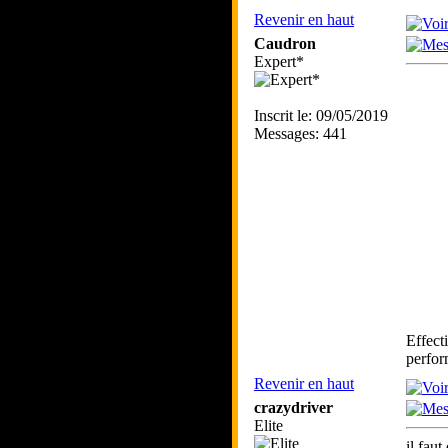
Revenir en haut
Caudron
Expert*
Inscrit le: 09/05/2019
Messages: 441
Effect
perfor
Revenir en haut
crazydriver
Elite
il fau