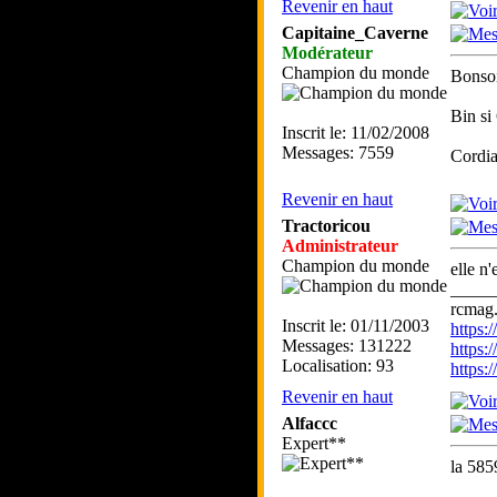
Revenir en haut
Capitaine_Caverne
Modérateur
Champion du monde
Bonsoi
Bin si
Inscrit le: 11/02/2008
Messages: 7559
Cordia
Revenir en haut
Tractoricou
Administrateur
Champion du monde
elle n'
_____
rcmag.
Inscrit le: 01/11/2003
https
Messages: 131222
https:
Localisation: 93
https
Revenir en haut
Alfaccc
Expert**
la 585