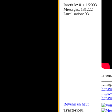
Inscrit le: 01/11/2003
Messages: 131222
Localisation: 93
la ver
_____
rcmag.
https
https:
https
Revenir en haut
Tractoricou