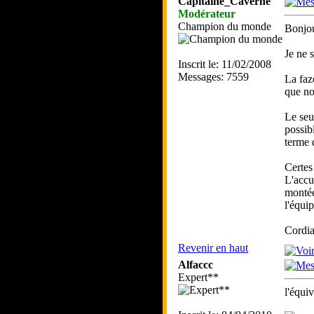
Capitaine_Caverne
Modérateur
Champion du monde
Bonjou
Je ne 
Inscrit le: 11/02/2008
Messages: 7559
La faz
que no
Le seu
possib
terme d
Certes
L'accu
montée
l'équi
Cordia
Revenir en haut
Alfaccc
Expert**
l'équiv