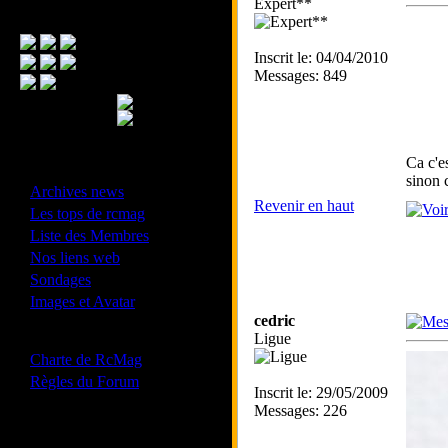
Expert**
Menu Principal
Inscrit le: 04/04/2010
Messages: 849
Ca c'e
- Divers -
sinon 
·
Archives news
Revenir en haut
·
Les tops de rcmag
·
Liste des Membres
·
Nos liens web
·
Sondages
·
Images et Avatar
cedric
- Bonne conduite -
Ligue
·
Charte de RcMag
·
Règles du Forum
Inscrit le: 29/05/2009
Messages: 226
Les forums de vos Ligues