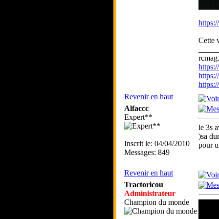
https:
Cette 
_____
rcmag.
https
https:
https
Revenir en haut
Alfaccc
Expert**
le 3s 
)sa du
Inscrit le: 04/04/2010
pour u
Messages: 849
Revenir en haut
Tractoricou
Administrateur
Champion du monde