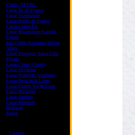
Clubs / FFVRC
Ligue Ile-de-France
Ligue Normandie
Ligue Hauts de France
Ligue Grand Est
Ligue Bourgogne Franche
Comte
Info Ligue Auvergne Rhone
Alpes
Ligue Provence Alpes Côte
d'Azur
Ligue Corse (Corse)
Ligue Occitanie
Ligue Nouvelle Aquitaine
Ligue Pays de la Loire
Ligue Centre Val de Loire
Ligue Bretagne
Ligue Antilles
Ligue Réunion
Belgique
Suisse
Magazine
·
Courses