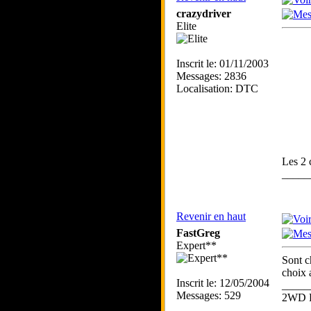
crazydriver
Elite
Inscrit le: 01/11/2003
Messages: 2836
Localisation: DTC
Les 2 
_____
Revenir en haut
FastGreg
Expert**
Sont c
choix 
Inscrit le: 12/05/2004
_____
Messages: 529
2WD 