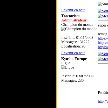
Revenir en haut
Tractoricou
Administrateur
Champion du monde
super 
_____
rcmag.
Inscrit le: 01/11/2003
https
Messages: 131222
https:
Localisation: 93
https
Revenir en haut
Kyosho Europe
Ligue
Inscrit le: 03/07/2009
Messages: 230
En fai
http:/