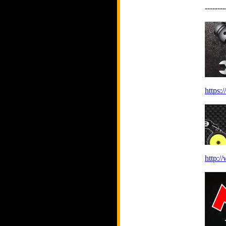
--------
https:
http:/