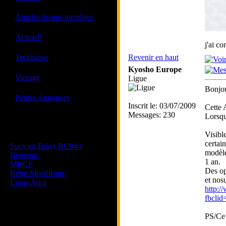
·
Articles de nos membres
·
Action!!
j'ai c
·
Technique
Revenir en haut
Kyosho Europe
·
Vintage
Ligue
Bonjou
·
Petites Annonces
Inscrit le: 03/07/2009
Cette 
Messages: 230
Lorsqu
Les sites de nos membres
Visibl
et de nos clubs partenaires
certai
Sucy en Brie ( RC94 )
modèle
Bergerac
1 an.
MBCP
Des opt
Rétro Modélisme
et nos
Ligue Aura
http:/
fbcl
PS/Ce 