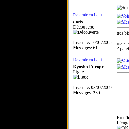
Revenir en haut
doris
Découverte
tres b
Inscrit le: 10/01/2005
mais l
Messages: 61
? pare
Revenir en haut
Kyosho Europe
Ligue
Inscrit le: 03/07/2009
Messages: 230
En eff
L'engo