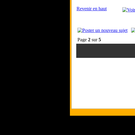
Revenir en haut
Page
2
sur
5
Tous les logos et 
Les commentaires et 