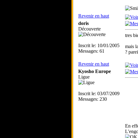
Revenir en haut
doris
Découverte
tres b
Inscrit le: 10/01/2005
mais l
Messages: 61
? pare
Revenir en haut
Kyosho Europe
Ligue
Inscrit le: 03/07/2009
Messages: 230
En eff
L'engo