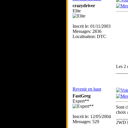
crazydriver
Elite
Inscrit le: 01/11/2003
Messages: 2836
Localisation: DTC
Les 2 
_____
Revenir en haut
FastGreg
Expert**
Sont c
choix 
Inscrit le: 12/05/2004
_____
Messages: 529
2WD 