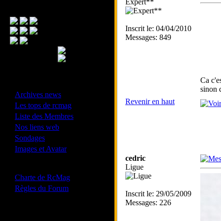
Expert**
Menu Principal
Inscrit le: 04/04/2010
Messages: 849
Ca c'e
- Divers -
sinon 
·
Archives news
Revenir en haut
·
Les tops de rcmag
·
Liste des Membres
·
Nos liens web
·
Sondages
·
Images et Avatar
cedric
- Bonne conduite -
Ligue
·
Charte de RcMag
·
Règles du Forum
Inscrit le: 29/05/2009
Messages: 226
Les forums de vos Ligues