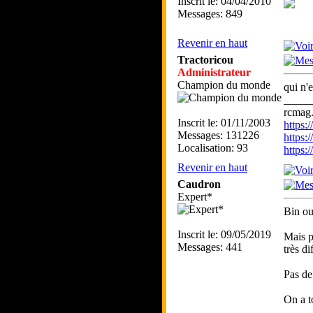
Inscrit le: 04/04/2010
Messages: 849
Revenir en haut
Tractoricou
Administrateur
Champion du monde
qui n'e
_____
rcmag.
Inscrit le: 01/11/2003
https
Messages: 131226
https:
Localisation: 93
https
Revenir en haut
Caudron
Expert*
Bin ou
Inscrit le: 09/05/2019
Mais p
Messages: 441
très d
Pas de
On a t