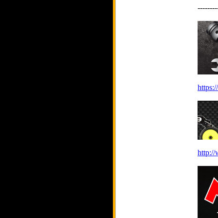
--------
https:
http:/