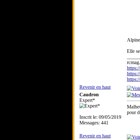
Alpin
Elle s
_____
rcmag.
https
https:
https
Revenir en haut
Caudron
Expert*
Malheu
pour d
Inscrit le: 09/05/2019
Messages: 441
Revenir en haut