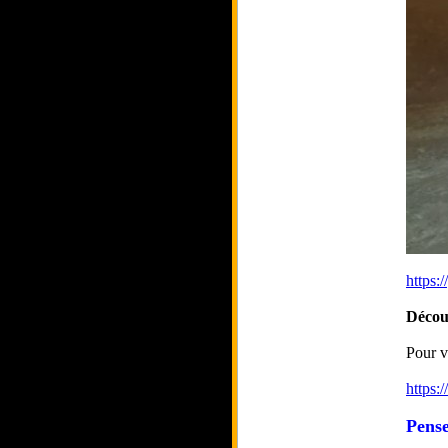
https
Décou
Pour v
https:
Pense