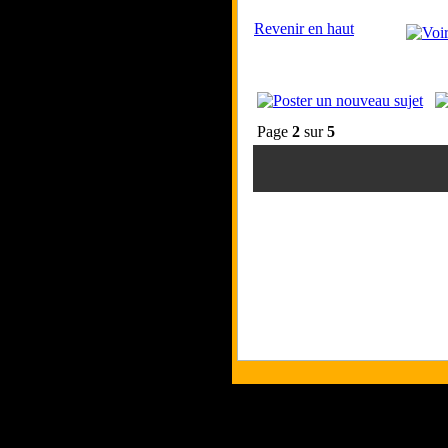
Revenir en haut
Page
2
sur
5
Tous les logos et 
Les commentaires et 