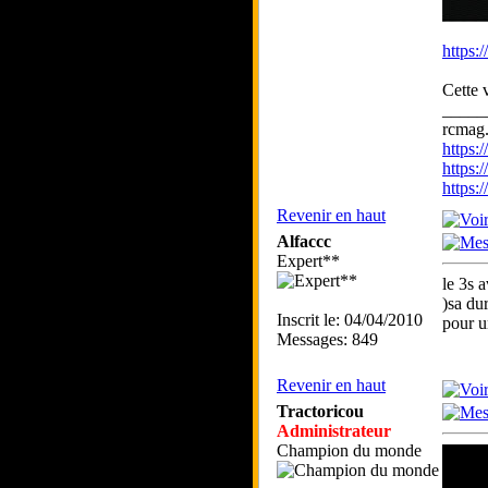
https:
Cette 
_____
rcmag.
https
https:
https
Revenir en haut
Alfaccc
Expert**
le 3s 
)sa du
Inscrit le: 04/04/2010
pour u
Messages: 849
Revenir en haut
Tractoricou
Administrateur
Champion du monde