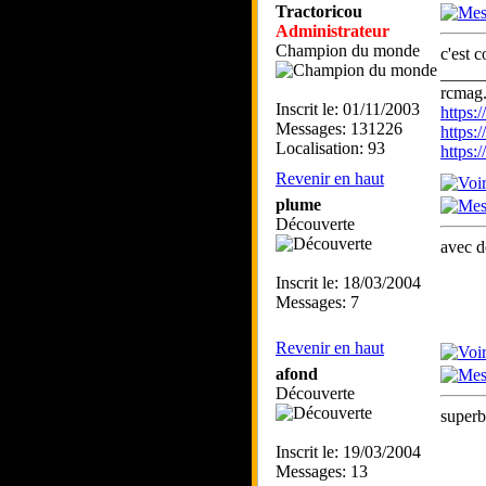
Tractoricou
Administrateur
Champion du monde
c'est 
_____
rcmag.
Inscrit le: 01/11/2003
https
Messages: 131226
https:
Localisation: 93
https
Revenir en haut
plume
Découverte
avec de
Inscrit le: 18/03/2004
Messages: 7
Revenir en haut
afond
Découverte
superb
Inscrit le: 19/03/2004
Messages: 13