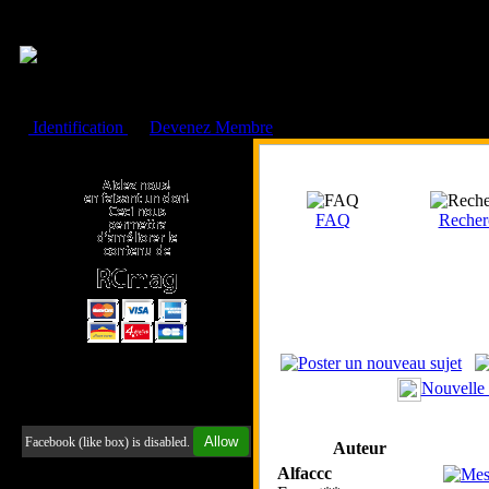
Cookies management panel
Identification
ou
Devenez Membre
Faire un don à l'Asso. RCmag
FAQ
Recher
Nouvelle
Retrouvez-nous sur Facebook
Allow
Facebook (like box) is disabled.
Auteur
Alfaccc