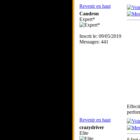
Revenir en haut
Caudron
Expert*
Inscrit le: 09/05/2019
Messages: 441
Effect
perfor
Revenir en haut
crazydriver
Elite
il fau