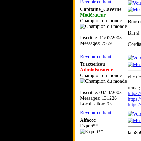
Revenir en haut
Capitaine_Caverne
Modérateur
Champion du monde
Bonsoi
Bin si
Inscrit le: 11/02/2008
Messages: 7559
Cordia
Revenir en haut
Tractoricou
Administrateur
Champion du monde
elle n'
_____
rcmag.
Inscrit le: 01/11/2003
https
Messages: 131226
https:
Localisation: 93
https
Revenir en haut
Alfaccc
Expert**
la 585