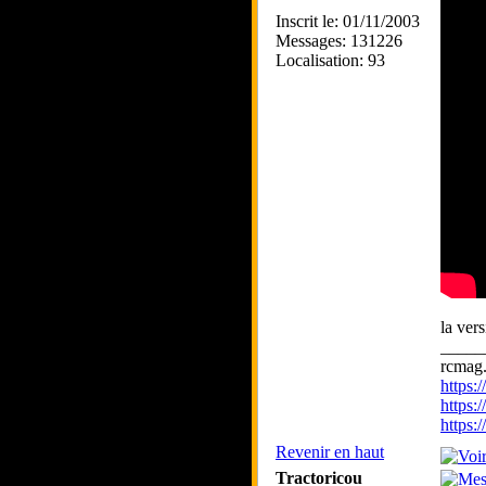
Inscrit le: 01/11/2003
Messages: 131226
Localisation: 93
la ver
_____
rcmag.
https
https:
https
Revenir en haut
Tractoricou