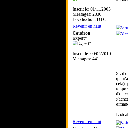
_____
Inscrit le: 01/11/2003
Messages: 2836
Localisation: DTC
Revenir en haut
Caudron
Expert*
Inscrit le: 09/05/2019
Messages: 441
Si, d'
qui n'
cela),
rappor
d'ou c
s'ache
dimanc
L'idéal
Revenir en haut