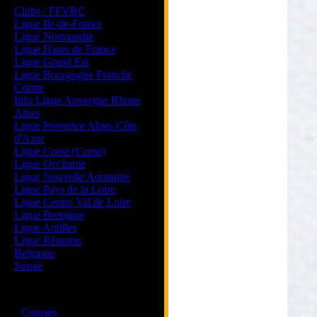
Clubs / FFVRC
Ligue Ile-de-France
Ligue Normandie
Ligue Hauts de France
Ligue Grand Est
Ligue Bourgogne Franche
Comte
Info Ligue Auvergne Rhone
Alpes
Ligue Provence Alpes Côte
d'Azur
Ligue Corse (Corse)
Ligue Occitanie
Ligue Nouvelle Aquitaine
Ligue Pays de la Loire
Ligue Centre Val de Loire
Ligue Bretagne
Ligue Antilles
Ligue Réunion
Belgique
Suisse
Magazine
·
Courses