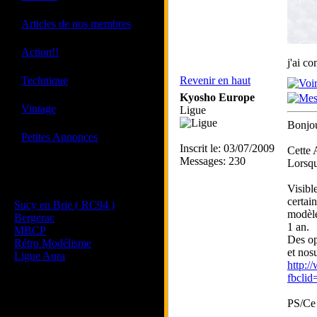
·
Articles de nos membres
·
Action!!
j'ai c
·
Technique
Revenir en haut
Kyosho Europe
·
Vintage
Ligue
Bonjou
·
Petites Annonces
Inscrit le: 03/07/2009
Cette 
Messages: 230
Lorsqu
Les sites de nos membres
Visibl
et de nos clubs partenaires
certai
Sucy en Brie ( RC94 )
modèle
Bergerac
1 an.
MBCP
Des opt
Rétro Modélisme
et nos
Ligue Aura
http:/
fbcl
PS/Ce 