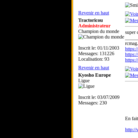
Revenir en haut
Tractoricou
Administrateur
Champion du monde
super 
_____
rcmag.
Inscrit le: 01/11/2003
https
Messages: 131226
https:
Localisation: 93
https
Revenir en haut
Kyosho Europe
Ligue
Inscrit le: 03/07/2009
Messages: 230
En fai
http:/