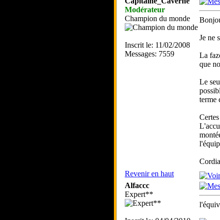
Capitaine_Caverne
Modérateur
Champion du monde
Bonjou
Je ne 
Inscrit le: 11/02/2008
Messages: 7559
La faz
que no
Le seu
possib
terme d
Certes
L'accu
montée
l'équi
Cordia
Revenir en haut
Alfaccc
Expert**
l'équiv