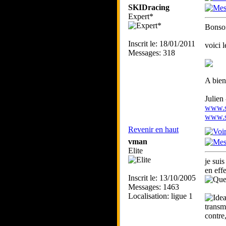
SKIDracing
Expert*
Bonsoi
Inscrit le: 18/01/2011
voici 
Messages: 318
A bien
Julien
www.sk
www.sk
Revenir en haut
vman
Elite
je sui
en eff
Inscrit le: 13/10/2005
Messages: 1463
Localisation: ligue 1
transm
contre
_____