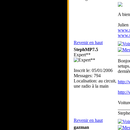
A bien
Julien
www.sk
www.sk
Revenir en haut
StephMP7.5
Expert**
Bonjou
setups
Inscrit le: 05/01/2006
derni
Messages: 794
Localisation: au circuit,
http:/
une radio à la main
http:/
Voiture
_____
Step
Revenir en haut
gazman