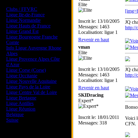
Les forums de vos Ligues
Elite
Clubs / FFVRC
[img=h
Ligue Ile-de-France
_____
Ligue Normandie
Inscrit le: 13/10/2005
JQ ch
Ligue Hauts de France
Messages: 1463
http:/
Ligue Grand Est
Localisation: ligue 1
Ligue Bourgogne Franche
Revenir en haut
Comte
vman
Info Ligue Auvergne Rhone
Elite
Alpes
Ligue Provence Alpes Côte
_____
d'Azur
Inscrit le: 13/10/2005
JQ ch
Ligue Corse (Corse)
Messages: 1463
http:/
Ligue Occitanie
Localisation: ligue 1
Ligue Nouvelle Aquitaine
Ligue Pays de la Loire
Revenir en haut
Ligue Centre Val de Loire
SKIDracing
Ligue Bretagne
Expert*
Ligue Antilles
Bonsoi
Ligue Réunion
Belgique
Inscrit le: 18/01/2011
Voici 
Suisse
Messages: 318
CFN.
Magazine