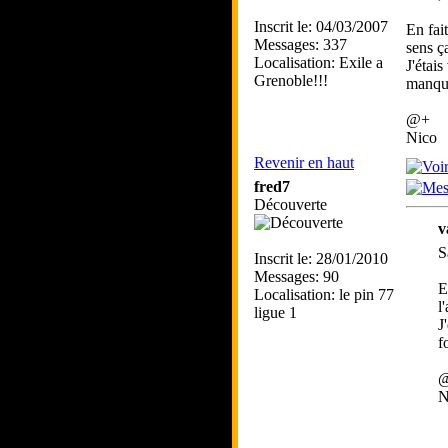
Inscrit le: 04/03/2007
En fai
Messages: 337
sens ç
Localisation: Exile a
J'étai
Grenoble!!!
manque
@+
Nico
Revenir en haut
fred7
Découverte
v
S
Inscrit le: 28/01/2010
Messages: 90
E
Localisation: le pin 77
l
ligue 1
J
f
N