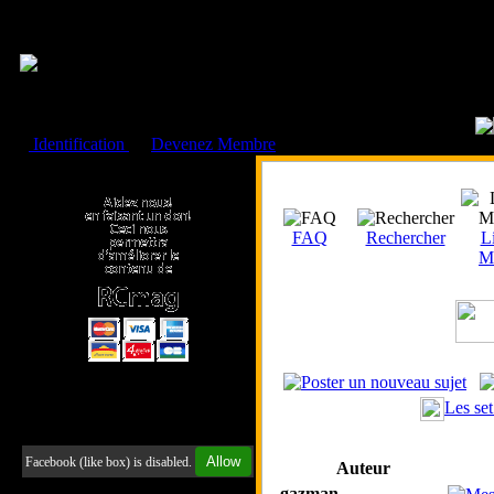
Cookies management panel
Identification
ou
Devenez Membre
Faire un don à l'Asso. RCmag
FAQ
Rechercher
Li
M
Les se
Retrouvez-nous sur Facebook
Allow
Facebook (like box) is disabled.
Auteur
gazman