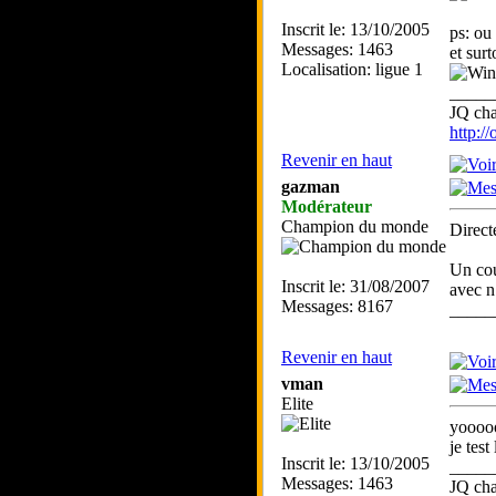
Inscrit le: 13/10/2005
ps: ou
Messages: 1463
et sur
Localisation: ligue 1
_____
JQ ch
http:/
Revenir en haut
gazman
Modérateur
Champion du monde
Direct
Un cou
Inscrit le: 31/08/2007
avec n
Messages: 8167
_____
Revenir en haut
vman
Elite
yooo
je test
Inscrit le: 13/10/2005
_____
Messages: 1463
JQ ch