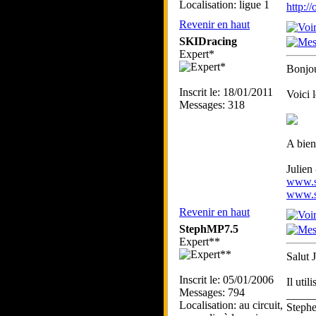
Localisation: ligue 1
http:/
Revenir en haut
SKIDracing
Expert*
Bonjou
Inscrit le: 18/01/2011
Voici 
Messages: 318
A bien
Julien
www.sk
www.sk
Revenir en haut
StephMP7.5
Expert**
Salut J
Inscrit le: 05/01/2006
Il uti
Messages: 794
_____
Localisation: au circuit,
Step