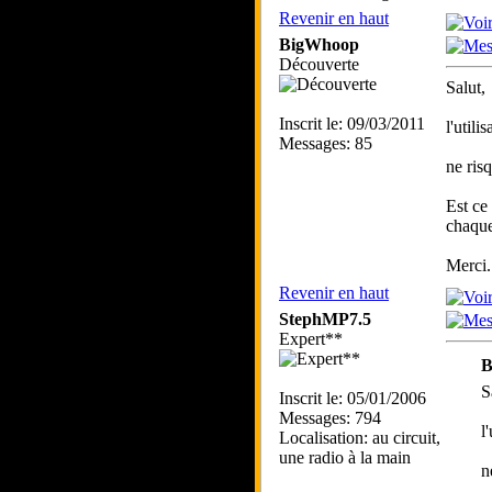
Revenir en haut
BigWhoop
Découverte
Salut,
Inscrit le: 09/03/2011
l'util
Messages: 85
ne risq
Est ce
chaque
Merci.
Revenir en haut
StephMP7.5
Expert**
B
S
Inscrit le: 05/01/2006
Messages: 794
l
Localisation: au circuit,
une radio à la main
n