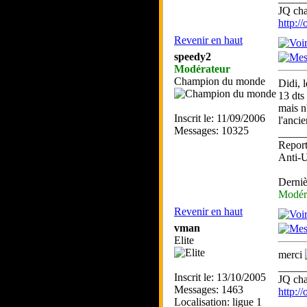
JQ ch
http:/
Revenir en haut
speedy2
Modérateur
Champion du monde
Didi, 
13 dts
mais n
Inscrit le: 11/09/2006
l'ancie
Messages: 10325
_____
Report
Anti-
Derniè
Modér
Revenir en haut
vman
Elite
merci
_____
Inscrit le: 13/10/2005
JQ ch
Messages: 1463
http:/
Localisation: ligue 1