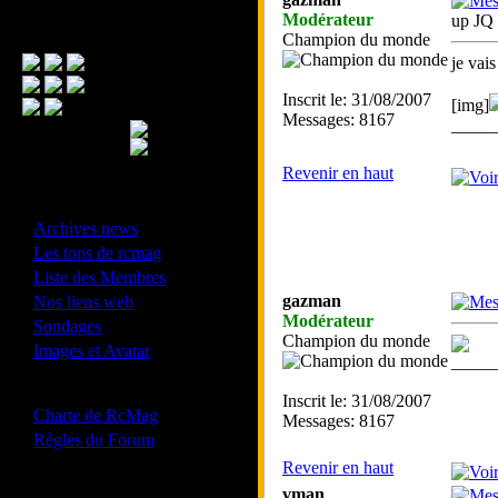
Modérateur
up JQ
Menu Principal
Champion du monde
je vai
Inscrit le: 31/08/2007
[img]
Messages: 8167
_____
Revenir en haut
- Divers -
·
Archives news
·
Les tops de rcmag
·
Liste des Membres
·
gazman
Nos liens web
Modérateur
·
Sondages
Champion du monde
·
Images et Avatar
_____
- Bonne conduite -
Inscrit le: 31/08/2007
·
Charte de RcMag
Messages: 8167
·
Règles du Forum
Revenir en haut
vman