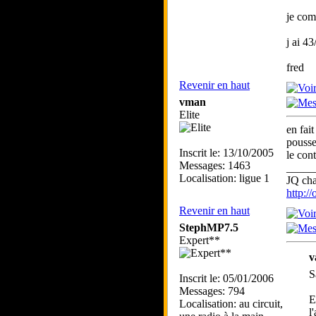
je com
j ai 43
fred
Revenir en haut
vman
Elite
en fait
pousse
Inscrit le: 13/10/2005
le cont
Messages: 1463
_____
Localisation: ligue 1
JQ ch
http:/
Revenir en haut
StephMP7.5
Expert**
v
S
Inscrit le: 05/01/2006
Messages: 794
E
Localisation: au circuit,
l