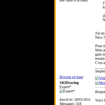
une radio à la main
J
f
N
J'ai u
Nico ?
Pour m
Mais j
gain en
terrai
C'est a
_____
Step
Revenir en haut
SKIDracing
Expert*
Bonjou
Inscrit le: 18/01/2011
Voici 
Messages: 318