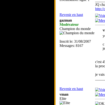
_____
JQ ch
http:/
Revenir en haut
gazman
Modérateur
Champion du monde
v
y
Inscrit le: 31/08/2007
c
Messages: 8167
j
c'est 
la pro
je vais
_____
Revenir en haut
vman
Elite