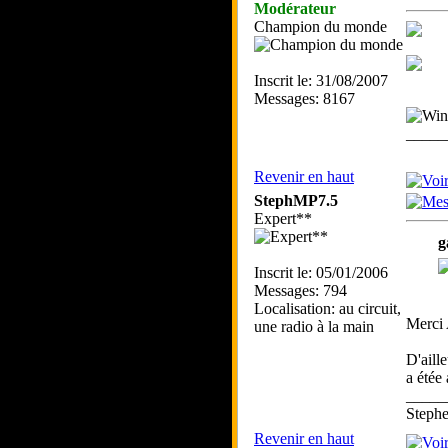
Modérateur
Champion du monde
Inscrit le: 31/08/2007
Messages: 8167
_____
Revenir en haut
StephMP7.5
Expert**
g
Inscrit le: 05/01/2006
Messages: 794
Localisation: au circuit,
Merci
une radio à la main
D'aill
a étée 
_____
Step
Revenir en haut