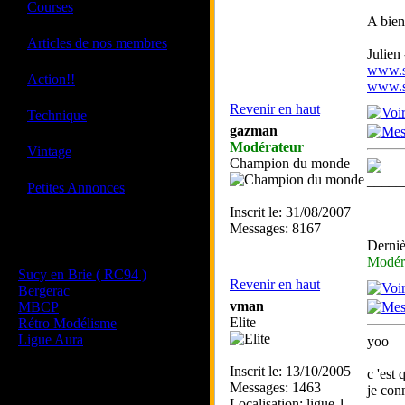
·
Courses
A bien
·
Articles de nos membres
Julien
www.sk
·
Action!!
www.sk
Revenir en haut
·
Technique
gazman
Modérateur
·
Vintage
Champion du monde
_____
·
Petites Annonces
Inscrit le: 31/08/2007
Messages: 8167
Les sites de nos membres
Derniè
et de nos clubs partenaires
Modér
Sucy en Brie ( RC94 )
Revenir en haut
Bergerac
vman
MBCP
Elite
Rétro Modélisme
Ligue Aura
yoo
Inscrit le: 13/10/2005
c 'est
Messages: 1463
je conn
Localisation: ligue 1