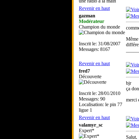
une radio à la main
Revenir en haut
gazman
Modérateur
Champion du monde
comme 
Même s
Inscrit le: 31/08/2007
différ
Messages: 8167
_____
Revenir en haut
fred7
Découverte
bjr
ça don
Inscrit le: 28/01/2010
Messages: 90
merci 
Localisation: le pin 77
ligue 1
Revenir en haut
valamyr_sc
Expert*
Salut,