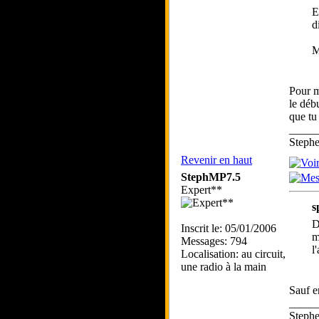
E
d
M
Pour m
le déb
que tu
_____
Step
Revenir en haut
StephMP7.5
Expert**
s
D
Inscrit le: 05/01/2006
m
Messages: 794
l
Localisation: au circuit,
une radio à la main
Sauf e
_____
Step