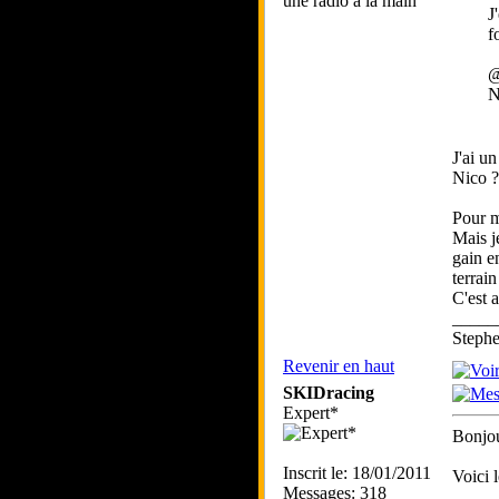
une radio à la main
J
f
N
J'ai u
Nico ?
Pour m
Mais j
gain en
terrai
C'est a
_____
Step
Revenir en haut
SKIDracing
Expert*
Bonjou
Inscrit le: 18/01/2011
Voici 
Messages: 318