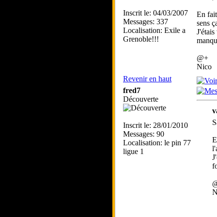
Inscrit le: 04/03/2007
En fai
Messages: 337
sens ç
Localisation: Exile a
J'étai
Grenoble!!!
manque
@+
Nico
Revenir en haut
fred7
Découverte
v
S
Inscrit le: 28/01/2010
Messages: 90
E
Localisation: le pin 77
l
ligue 1
J
f
N