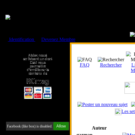
Cookies management panel
Identification
ou
Devenez Membre
Faire un don à l'Asso. RCmag
FAQ
Rechercher
Li
M
Les se
Retrouvez-nous sur Facebook
Allow
Facebook (like box) is disabled.
Auteur
gazman