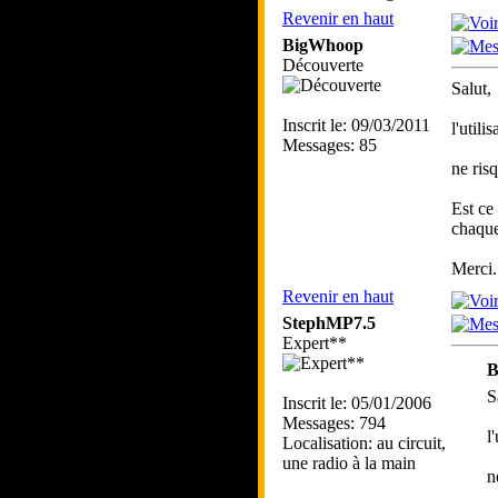
Revenir en haut
BigWhoop
Découverte
Salut,
Inscrit le: 09/03/2011
l'util
Messages: 85
ne risq
Est ce
chaque
Merci.
Revenir en haut
StephMP7.5
Expert**
B
S
Inscrit le: 05/01/2006
Messages: 794
l
Localisation: au circuit,
une radio à la main
n