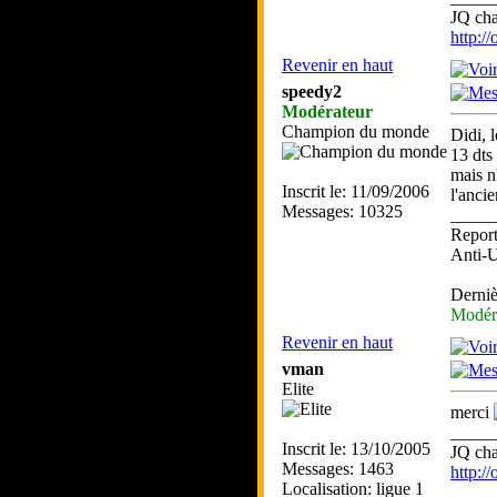
JQ ch
http:/
Revenir en haut
speedy2
Modérateur
Champion du monde
Didi, 
13 dts
mais n
Inscrit le: 11/09/2006
l'ancie
Messages: 10325
_____
Report
Anti-
Derniè
Modér
Revenir en haut
vman
Elite
merci
_____
Inscrit le: 13/10/2005
JQ ch
Messages: 1463
http:/
Localisation: ligue 1