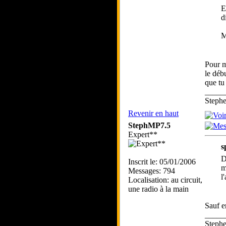
E
d
M
Pour m
le déb
que tu
_____
Step
Revenir en haut
StephMP7.5
Expert**
s
D
Inscrit le: 05/01/2006
m
Messages: 794
l
Localisation: au circuit,
une radio à la main
Sauf e
_____
Step