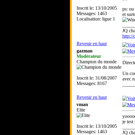
Inscrit le: 13/10/2005
ps: ou
Messages: 1463
et sur
Localisation: ligue 1
_____
JQ ch
http:/
Revenir en haut
gazman
Modérateur
Champion du monde
Direct
Un cou
Inscrit le: 31/08/2007
avec n
Messages: 8167
_____
Revenir en haut
vman
Elite
yooo
je test
Inscrit le: 13/10/2005
_____
Messages: 1463
JQ ch