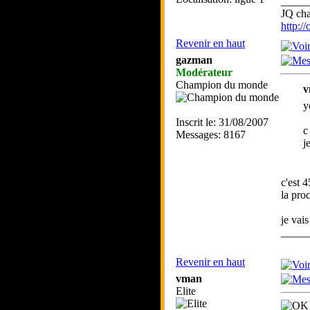
_____
JQ ch
http:/
Revenir en haut
gazman
Modérateur
Champion du monde
v
y
Inscrit le: 31/08/2007
c
Messages: 8167
j
c'est 
la pro
je vais
_____
Revenir en haut
vman
Elite