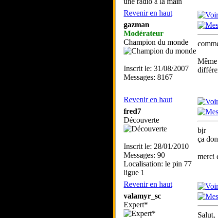
une radio à la main
Revenir en haut
gazman
Modérateur
Champion du monde
comme 
Même s
Inscrit le: 31/08/2007
différ
Messages: 8167
_____
Revenir en haut
fred7
Découverte
bjr
ça don
Inscrit le: 28/01/2010
Messages: 90
merci 
Localisation: le pin 77
ligue 1
Revenir en haut
valamyr_sc
Expert*
Salut,