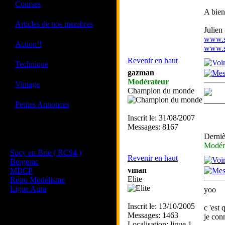
·
Courses
A bien
·
Articles de nos membres
Julien
www.sk
·
Action!!
www.sk
Revenir en haut
·
Technique
gazman
Modérateur
·
Vintage
Champion du monde
_____
·
Petites Annonces
Inscrit le: 31/08/2007
Messages: 8167
Les sites de nos membres
Derniè
et de nos clubs partenaires
Modér
Sucy en Brie ( RC94 )
Revenir en haut
Bergerac
vman
MBCP
Elite
Rétro Modélisme
Ligue Aura
yoo
Inscrit le: 13/10/2005
c 'est
Messages: 1463
je conn
Localisation: ligue 1