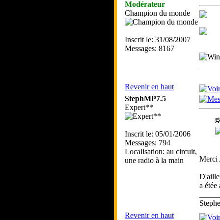
Modérateur
Champion du monde
Inscrit le: 31/08/2007
Messages: 8167
_____
Revenir en haut
StephMP7.5
Expert**
g
Inscrit le: 05/01/2006
Messages: 794
Localisation: au circuit,
Merci
une radio à la main
D'aill
a étée 
_____
Step
Revenir en haut