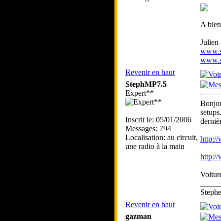
A bien
Julien
www.sk
www.sk
Revenir en haut
StephMP7.5
Expert**
Bonjou
setups
Inscrit le: 05/01/2006
derni
Messages: 794
Localisation: au circuit,
http:/
une radio à la main
http:/
Voiture
_____
Step
Revenir en haut
gazman