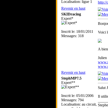
Localisation: ligue 1
http:/
Revenir en haut
SKIDracing
Expert*
Bonjou
Inscrit le: 18/01/2011
Voici 
Messages: 318
A bien
Julien
www.sk
www.sk
Revenir en haut
StephMP7.5
Expert**
Salut J
Inscrit le: 05/01/2006
Il uti
Messages: 794
_____
Localisation: au circuit,
Step