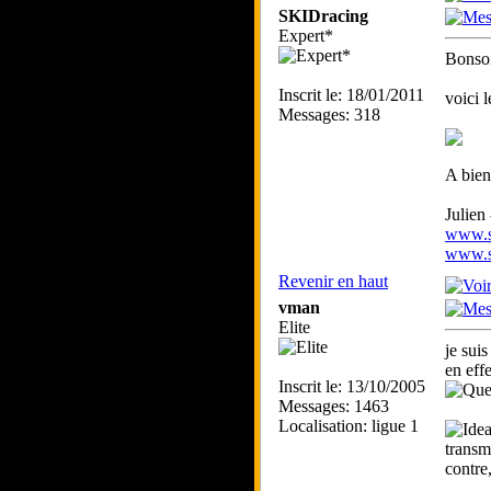
SKIDracing
Expert*
Bonsoi
Inscrit le: 18/01/2011
voici 
Messages: 318
A bien
Julien
www.sk
www.sk
Revenir en haut
vman
Elite
je sui
en eff
Inscrit le: 13/10/2005
Messages: 1463
Localisation: ligue 1
transm
contre
_____