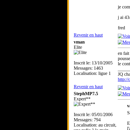
je com
j ai 43
fred
Revenir en haut
vman
Elite
en fait
pousse
Inscrit le: 13/10/2005
le cont
Messages: 1463
_____
Localisation: ligue 1
JQ ch
http:/
Revenir en haut
StephMP7.5
Expert**
v
S
Inscrit le: 05/01/2006
Messages: 794
E
Localisation: au circuit,
l