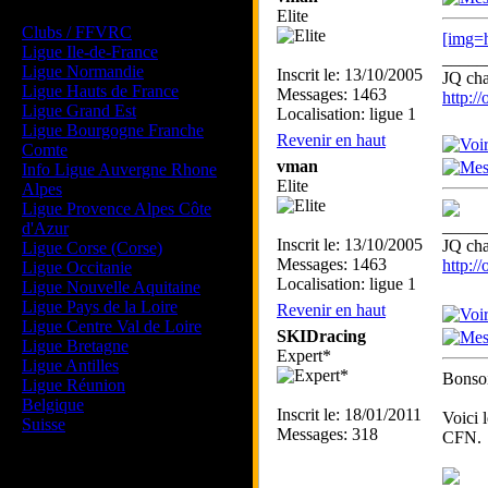
Les forums de vos Ligues
Elite
Clubs / FFVRC
[img=h
Ligue Ile-de-France
_____
Ligue Normandie
Inscrit le: 13/10/2005
JQ ch
Ligue Hauts de France
Messages: 1463
http:/
Ligue Grand Est
Localisation: ligue 1
Ligue Bourgogne Franche
Revenir en haut
Comte
vman
Info Ligue Auvergne Rhone
Elite
Alpes
Ligue Provence Alpes Côte
_____
d'Azur
Inscrit le: 13/10/2005
JQ ch
Ligue Corse (Corse)
Messages: 1463
http:/
Ligue Occitanie
Localisation: ligue 1
Ligue Nouvelle Aquitaine
Ligue Pays de la Loire
Revenir en haut
Ligue Centre Val de Loire
SKIDracing
Ligue Bretagne
Expert*
Ligue Antilles
Bonsoi
Ligue Réunion
Belgique
Inscrit le: 18/01/2011
Voici 
Suisse
Messages: 318
CFN.
Magazine