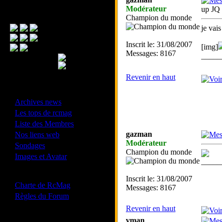
Modérateur
up JQ
Menu Principal
Champion du monde
je vai
Inscrit le: 31/08/2007
[img]
Messages: 8167
_____
Revenir en haut
- Divers -
·
Archives news
·
Les tops de rcmag
·
Liste des Membres
·
gazman
Nos liens web
Modérateur
·
Sondages
Champion du monde
·
Images et Avatar
_____
- Bonne conduite -
Inscrit le: 31/08/2007
·
Charte de RcMag
Messages: 8167
·
Règles du Forum
Revenir en haut
vman