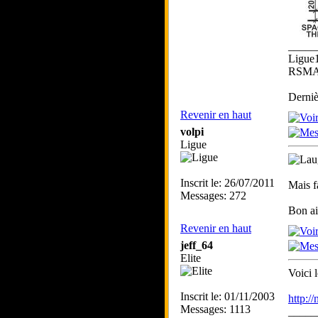
_____
Ligue
RSMA 
Derniè
Revenir en haut
volpi
Ligue
Inscrit le: 26/07/2011
Mais fa
Messages: 272
Bon ai
Revenir en haut
jeff_64
Elite
Voici l
Inscrit le: 01/11/2003
http:
Messages: 1113
_____