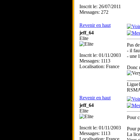
Inscrit le: 26/07/2011
Messages: 272
Revenir en haut
jeff_64
Elite
Pas de
- il fa
Inscrit le: 01/11/2003
- une 
Messages: 1113
Localisation: France
Donc n
_____
Ligue
RSMA 
Revenir en haut
jeff_64
Elite
Pour c
Inscrit le: 01/11/2003
Pour p
Messages: 1113
La lic
Localisation: France
Vous c