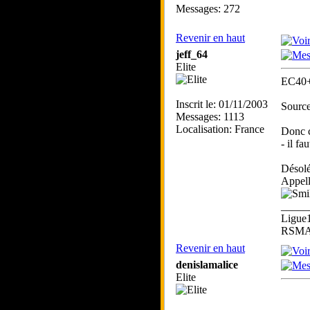
Messages: 272
Revenir en haut
jeff_64
Elite
EC40+ 
Inscrit le: 01/11/2003
Source
Messages: 1113
Localisation: France
Donc c
- il f
Désolé 
Appell
_____
Ligue
RSMA 
Revenir en haut
denislamalice
Elite