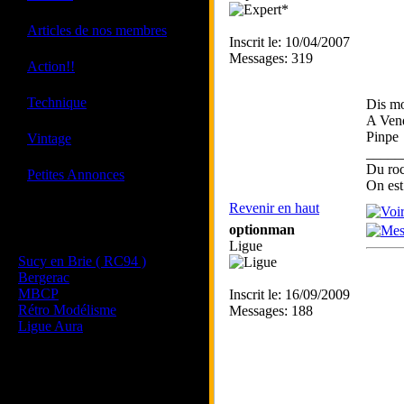
·
Articles de nos membres
Inscrit le: 10/04/2007
Messages: 319
·
Action!!
·
Technique
Dis mo
A Vend
·
Pinpe
Vintage
_____
Du roc
·
Petites Annonces
On est
Revenir en haut
Les sites de nos membres
optionman
et de nos clubs partenaires
Ligue
Sucy en Brie ( RC94 )
Bergerac
MBCP
Inscrit le: 16/09/2009
Rétro Modélisme
Messages: 188
Ligue Aura