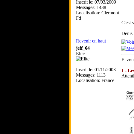
Inscrit le: 07/03/2009
Messages: 1438
Localisation: Clermont
Fd
C'est 
_____
Denis 
Revenir en haut
jeff_64
Elite
Et zou
Inscrit le: 01/11/2003
1 - Le
Messages: 1113
Attent
Localisation: France