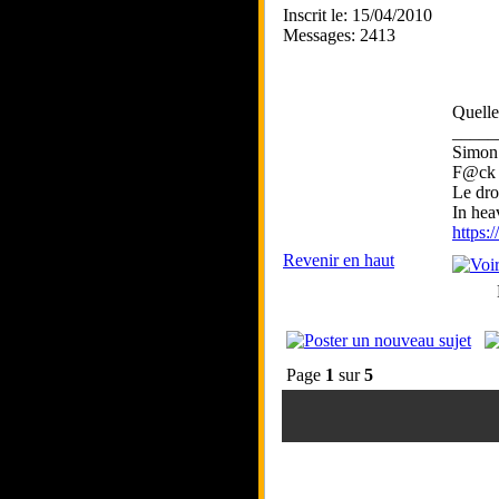
Inscrit le: 15/04/2010
Messages: 2413
Quelle 
_____
Simo
F@ck 
Le droi
In hea
https:
Revenir en haut
Page
1
sur
5