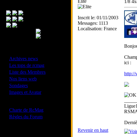
Elite
1/8 4x
Menu Principal
Inscrit le: 01/11/2003
Messages: 1113
Localisation: France
Bonjou
- Divers -
Champi
·
Archives news
ici :
·
Les tops de rcmag
·
Liste des Membres
http:
·
Nos liens web
·
Sondages
·
Images et Avatar
_____
- Bonne conduite -
Ligue
·
Charte de RcMag
RSMA 
·
Règles du Forum
Derniè
Revenir en haut
Les forums de vos Ligues