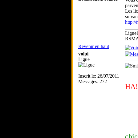
parven
Les li
suivant
http:/
_____
Ligue
RSMA 
Revenir en haut
volpi
Ligue
Inscrit le: 26/07/2011
Messages: 272
HA!
chic