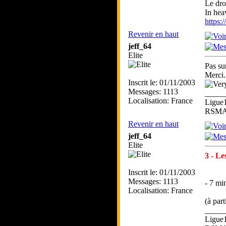
Le droi
In hea
https:
Revenir en haut
jeff_64
Elite
Pas sur
Merci.
Inscrit le: 01/11/2003
Messages: 1113
_____
Localisation: France
Ligue
RSMA 
Revenir en haut
jeff_64
Elite
3 - Le
Inscrit le: 01/11/2003
Messages: 1113
- 7 mi
Localisation: France
(à par
_____
Ligue