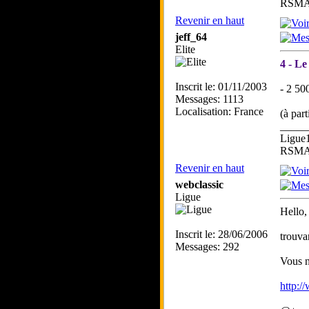
RSMA 
Revenir en haut
jeff_64
Elite
4 - Le
Inscrit le: 01/11/2003
- 2 50
Messages: 1113
Localisation: France
(à par
_____
Ligue
RSMA 
Revenir en haut
webclassic
Ligue
Hello,
Inscrit le: 28/06/2006
trouva
Messages: 292
Vous n
http:/