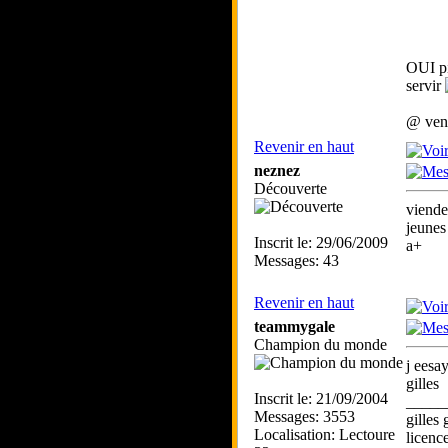
OUI pi
servir
@ vend
Revenir en haut
neznez
Découverte
viend
jeunes
Inscrit le: 29/06/2009
a+
Messages: 43
Revenir en haut
teammygale
Champion du monde
j eesa
gilles
Inscrit le: 21/09/2004
_____
Messages: 3553
gilles 
Localisation: Lectoure
licenc