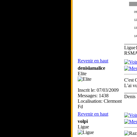
_____
Ligue
RSMA 
Revenir en haut
denislamalice
Elite
C'est 
L'ai v
Inscrit le: 07/03/2009
_____
Messages: 1438
Denis 
Localisation: Clermont
Fd
Revenir en haut
volpi
Ligue