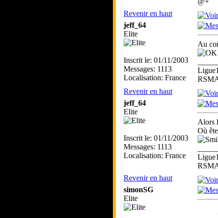
@+
Revenir en haut
jeff_64
Elite
Au cont
Inscrit le: 01/11/2003
_____
Messages: 1113
Ligue
Localisation: France
RSMA 
Revenir en haut
jeff_64
Elite
Alors l
Où ête
Inscrit le: 01/11/2003
Messages: 1113
_____
Localisation: France
Ligue
RSMA 
Revenir en haut
simonSG
Elite