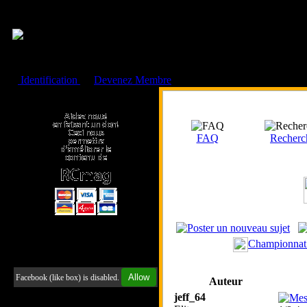
Cookies management panel
Identification
ou
Devenez Membre
Faire un don à l'Asso. RCmag
FAQ
Recherc
Championnat 
Retrouvez-nous sur Facebook
Allow
Facebook (like box) is disabled.
Auteur
jeff_64