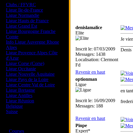
Clubs / FFVRC
Ligue Ile-de-France
Ligue Normandie
Ligue Hauts de France
Ligue Grand Est
denislamalice
Ligue Bourgogne Franche
Elite
Comte
Je vien
Info Ligue Auvergne Rhone
_____
Alpes
Inscrit le: 07/03/2009
Denis 
Ligue Provence Alpes Côte
Messages: 1438
d'Azur
Localisation: Clermont
Ligue Corse (Corse)
Fd
Ligue Occitanie
Revenir en haut
Ligue Nouvelle Aquitaine
optionman
Ligue Pays de la Loire
Ligue
Ligue Centre Val de Loire
Ligue Bretagne
en tan
Ligue Antilles
Inscrit le: 16/09/2009
Ligue Réunion
frederi
Messages: 188
Belgique
Suisse
Revenir en haut
Magazine
Pinpe
·
Expert*
Courses