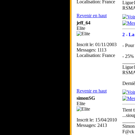
Localisation: France
Ligue
RSMA 
Revenir en haut
jeff_64
Elite
2 - La
Inscrit le: 01/11/2003
- Pour
Messages: 1113
Localisation: France
- 25% 
_____
Ligue
RSMA 
Derniè
Revenir en haut
simonSG
Elite
Tient 
...siou
Inscrit le: 15/04/2010
_____
Messages: 2413
Simo
F@ck 