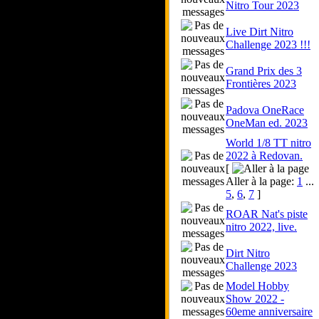
Nitro Tour 2023
Live Dirt Nitro
Challenge 2023 !!!
Grand Prix des 3
Frontières 2023
Padova OneRace
OneMan ed. 2023
World 1/8 TT nitro
2022 à Redovan.
[
Aller à la page:
1
...
5
,
6
,
7
]
ROAR Nat's piste
nitro 2022, live.
Dirt Nitro
Challenge 2023
Model Hobby
Show 2022 -
60eme anniversaire