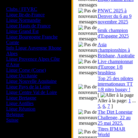
Les forums de vos Ligues
Clubs / FFVRC
PNWC 2025 à
Ligue Ile-de-France
Denver du 6 au 9
Ligue Normandie
novembre 2025
Ligue Hauts de France
6mik champion
Ligue Grand Est
d'Espagne 2025
Ligue Bourgogne Franche
Comte
Asia
Info Ligue Auvergne Rhone
championships à
Alpes
Brisbane, Australie
Ligue Provence Alpes Côte
Live championnat
d'Azur
d'Europe 1/8
Ligue Corse (Corse)
brushless
Ligue Occitanie
Top 25 des pilotes
Ligue Nouvelle Aquitaine
internationaux TT
Ligue Pays de la Loire
1/8 nitro buggy !
Ligue Centre Val de Loire
[
Ligue Bretagne
Aller à la page:
1
...
Ligue Antilles
5
,
6
,
7
]
Ligue Réunion
The Dirt Lonestar
Belgique
Challenge, 22 au
Suisse
25 mai 2025.
Titres IFMAR
Magazine
World