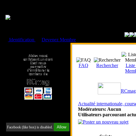
Cookies management panel
Identification
ou
Devenez Membre
Faire un don à l'Asso. RCmag
FAQ
Rechercher
Liste
Memb
RCmag 
Actualité internationale, course
Modérateurs: Aucun
Utilisateurs parcourant act
Retrouvez-nous sur Facebook
Allow
Facebook (like box) is disabled.