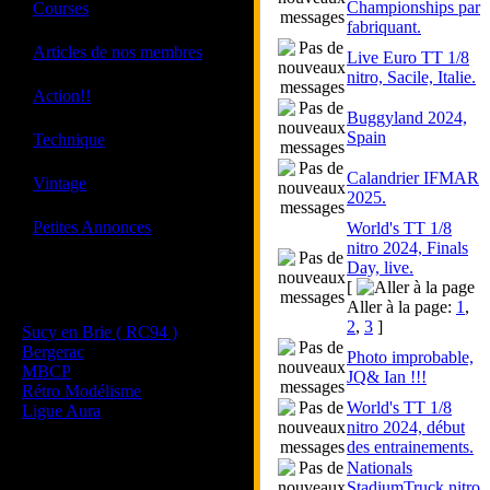
·
Championships par
Courses
fabriquant.
·
Articles de nos membres
Live Euro TT 1/8
nitro, Sacile, Italie.
·
Action!!
Buggyland 2024,
·
Spain
Technique
Calandrier IFMAR
·
Vintage
2025.
·
Petites Annonces
World's TT 1/8
nitro 2024, Finals
Day, live.
[
Les sites de nos membres
Aller à la page:
1
,
et de nos clubs partenaires
2
,
3
]
Sucy en Brie ( RC94 )
Bergerac
Photo improbable,
MBCP
JQ& Ian !!!
Rétro Modélisme
World's TT 1/8
Ligue Aura
nitro 2024, début
des entrainements.
Nationals
StadiumTruck nitro