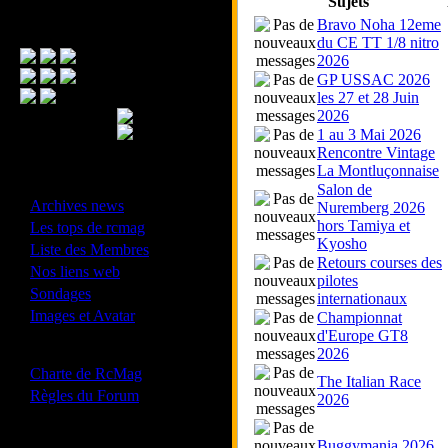
Sujets
Bravo Noha 12eme
Menu Principal
du CE TT 1/8 nitro
2026
GP USSAC 2026
les 27 et 28 Juin
2026
1 au 3 Mai 2026
Rencontre Vintage
La Montluçonnaise
- Divers -
Salon de
·
Archives news
Nuremberg 2026
·
hors Tamiya et
Les tops de rcmag
Kyosho
·
Liste des Membres
Retours courses des
·
Nos liens web
pilotes
·
Sondages
internationaux
·
Images et Avatar
Championnat
d'Europe GT8
- Bonne conduite -
2026
·
Charte de RcMag
The Italian Race
·
Règles du Forum
2026
Buggymania 2026