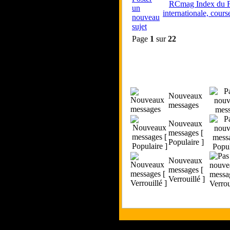
RCmag Index du 
internationale, course
Page
1
sur
22
Nouveaux
messages
Nouveaux
messages [
Populaire ]
Nouveaux
messages [
Verrouillé ]