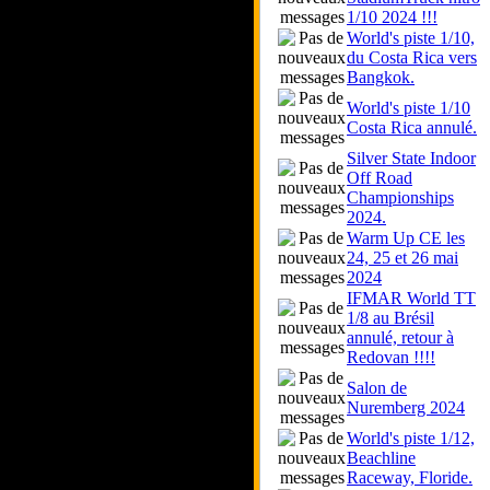
1/10 2024 !!!
World's piste 1/10,
du Costa Rica vers
Bangkok.
World's piste 1/10
Costa Rica annulé.
Silver State Indoor
Off Road
Championships
2024.
Warm Up CE les
24, 25 et 26 mai
2024
IFMAR World TT
1/8 au Brésil
annulé, retour à
Redovan !!!!
Salon de
Nuremberg 2024
World's piste 1/12,
Beachline
Raceway, Floride.