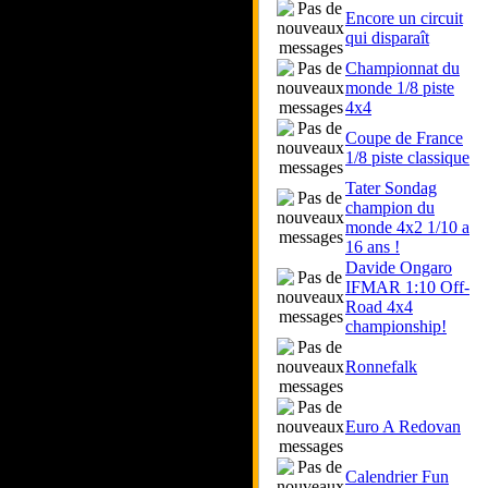
Encore un circuit
qui disparaît
Championnat du
monde 1/8 piste
4x4
Coupe de France
1/8 piste classique
Tater Sondag
champion du
monde 4x2 1/10 a
16 ans !
Davide Ongaro
IFMAR 1:10 Off-
Road 4x4
championship!
Ronnefalk
Euro A Redovan
Calendrier Fun