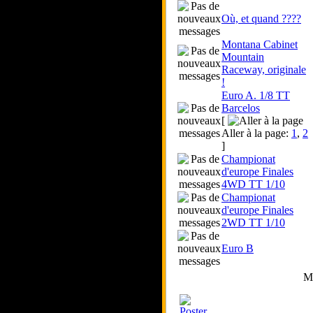
Où, et quand ????
Montana Cabinet
Mountain
Raceway, originale
!
Euro A. 1/8 TT
Barcelos
[
Aller à la page:
1
,
2
]
Championat
d'europe Finales
4WD TT 1/10
Championat
d'europe Finales
2WD TT 1/10
Euro B
Mo