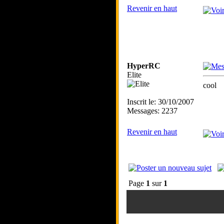
Revenir en haut
HyperRC
Elite
cool
Inscrit le: 30/10/2007
Messages: 2237
Revenir en haut
Page
1
sur
1