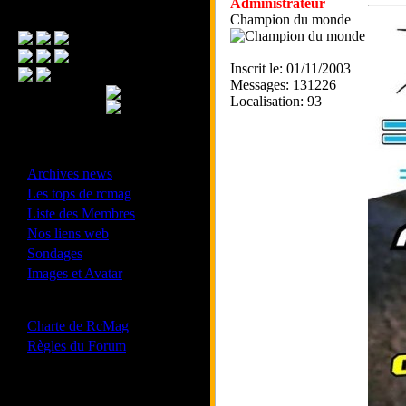
Administrateur
Menu Principal
Champion du monde
Inscrit le: 01/11/2003
Messages: 131226
Localisation: 93
- Divers -
·
Archives news
·
Les tops de rcmag
·
Liste des Membres
·
Nos liens web
·
Sondages
·
Images et Avatar
- Bonne conduite -
·
Charte de RcMag
·
Règles du Forum
Les forums de vos Ligues