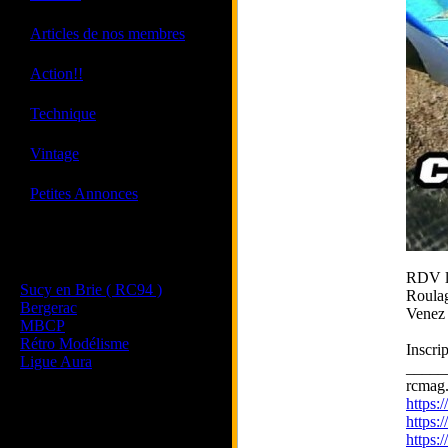
·
Articles de nos membres
·
Action!!
·
Technique
·
Vintage
·
Petites Annonces
Les sites de nos membres
et de nos clubs partenaires
RDV le
Sucy en Brie ( RC94 )
Roulage
Bergerac
Venez 
MBCP
Rétro Modélisme
Inscri
Ligue Aura
_____
rcmag.
https
https:
https