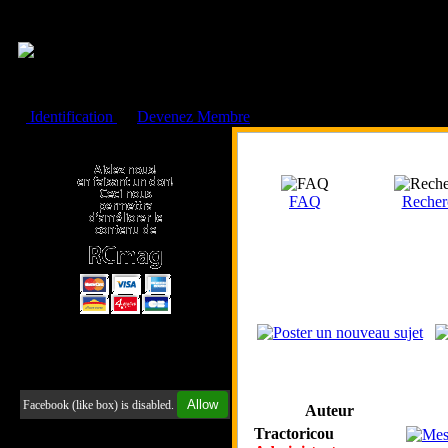
Cookies management panel
Identification
ou
Devenez Membre
Faire un don à l'Asso. RCmag
FAQ
Recher
Retrouvez-nous sur Facebook
Allow
Facebook (like box) is disabled.
Auteur
Tractoricou