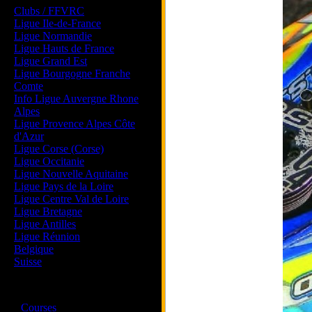
Clubs / FFVRC
Ligue Ile-de-France
Ligue Normandie
Ligue Hauts de France
Ligue Grand Est
Ligue Bourgogne Franche
Comte
Info Ligue Auvergne Rhone
Alpes
Ligue Provence Alpes Côte
d'Azur
Ligue Corse (Corse)
Ligue Occitanie
Ligue Nouvelle Aquitaine
Ligue Pays de la Loire
Ligue Centre Val de Loire
Ligue Bretagne
Ligue Antilles
Ligue Réunion
Belgique
Suisse
Magazine
·
Courses