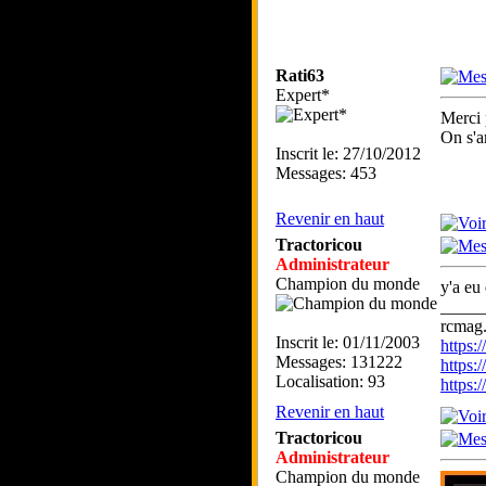
Rati63
Expert*
Merci 
On s'a
Inscrit le: 27/10/2012
Messages: 453
Revenir en haut
Tractoricou
Administrateur
Champion du monde
y'a eu
_____
rcmag.
Inscrit le: 01/11/2003
https
Messages: 131222
https:
Localisation: 93
https
Revenir en haut
Tractoricou
Administrateur
Champion du monde