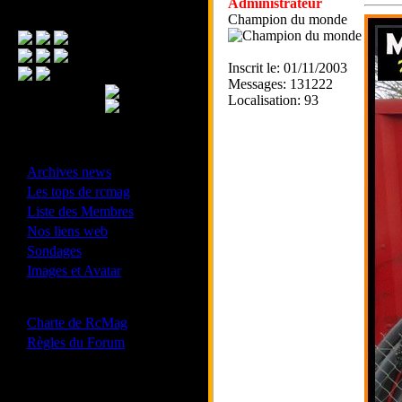
Administrateur
Menu Principal
Champion du monde
Inscrit le: 01/11/2003
Messages: 131222
Localisation: 93
- Divers -
·
Archives news
·
Les tops de rcmag
·
Liste des Membres
·
Nos liens web
·
Sondages
·
Images et Avatar
- Bonne conduite -
·
Charte de RcMag
·
Règles du Forum
Les forums de vos Ligues