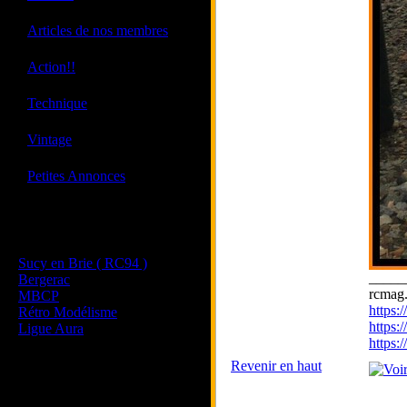
·
Articles de nos membres
·
Action!!
·
Technique
·
Vintage
·
Petites Annonces
Les sites de nos membres
et de nos clubs partenaires
Sucy en Brie ( RC94 )
_____
Bergerac
rcmag.
MBCP
https
Rétro Modélisme
https:
Ligue Aura
https
Revenir en haut