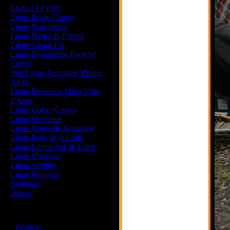
Clubs / FFVRC
Ligue Ile-de-France
Ligue Normandie
Ligue Hauts de France
Ligue Grand Est
Ligue Bourgogne Franche
Comte
Info Ligue Auvergne Rhone
Alpes
Ligue Provence Alpes Côte
d'Azur
Ligue Corse (Corse)
Ligue Occitanie
Ligue Nouvelle Aquitaine
Ligue Pays de la Loire
Ligue Centre Val de Loire
Ligue Bretagne
Ligue Antilles
Ligue Réunion
Belgique
Suisse
Magazine
·
Courses