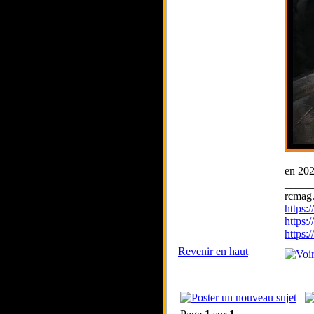
en 20
_____
rcmag.
https
https:
https
Revenir en haut