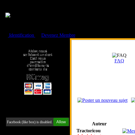
Cookies management panel
Identification
ou
Devenez Membre
Faire un don à l'Asso. RCmag
FAQ
Retrouvez-nous sur Facebook
Allow
Facebook (like box) is disabled.
Auteur
Tractoricou