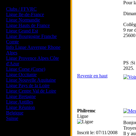
Les forums de vos Ligues
Pour la
Clubs / FFVRC
Dimanc
Ligue Ile-de-France
Ligue Normandie
Collèg
Ligue Hauts de France
9 rue 
Ligue Grand Est
25600
Ligue Bourgogne Franche
Comte
Info Ligue Auvergne Rhone
Alpes
Ligue Provence Alpes Côte
PS :Si
d'Azur
2025.
Ligue Corse (Corse)
Ligue Occitanie
Revenir en haut
Ligue Nouvelle Aquitaine
Ligue Pays de la Loire
Ligue Centre Val de Loire
Ligue Bretagne
Ligue Antilles
Ligue Réunion
Philremc
Belgique
Ligue
Suisse
Bonjou
Troyes
Magazine
Inscrit le: 07/11/2008
Il y au