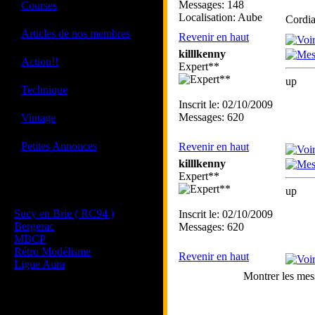
·
Messages: 148
Courses
Localisation: Aube
Cordi
·
Articles de nos membres
Revenir en haut
killlkenny
·
Action!!
Expert**
up
·
Technique
Inscrit le: 02/10/2009
·
Messages: 620
Vintage
·
Petites Annonces
Revenir en haut
killlkenny
Expert**
Les sites de nos membres
up
et de nos clubs partenaires
Sucy en Brie ( RC94 )
Inscrit le: 02/10/2009
Bergerac
Messages: 620
MBCP
Rétro Modélisme
Revenir en haut
Ligue Aura
Montrer les mes