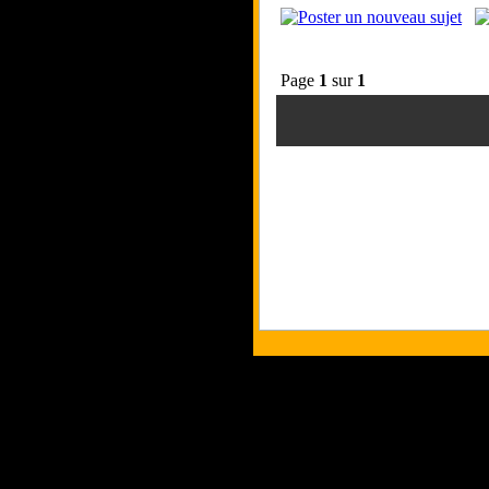
Page
1
sur
1
Tous les logos et les marques présent
Les commentaires et le contenu quand 
Copyri
p