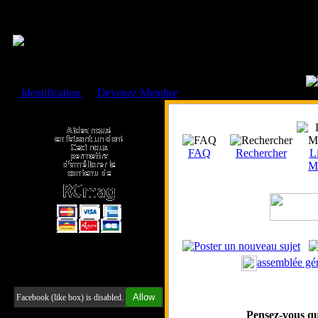
Cookies management panel
Identification
ou
Devenez Membre
Faire un don à l'Asso. RCmag
FAQ
Rechercher
Li
M
assemblée gé
Retrouvez-nous sur Facebook
Allow
Facebook (like box) is disabled.
Pensez-vous qu