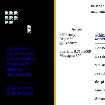
baisse e
Menu Principal
augmenta
Auteur
killlkenny
Expert**
assemb
- Divers -
·
Bonsoi
Archives news
Inscrit le: 02/10/2009
·
Les tops de rcmag
Messages: 620
La sai
·
Liste des Membres
·
Nos liens web
sur l'
·
Sondages
·
Je sou
Images et Avatar
des pi
- Bonne conduite -
·
Charte de RcMag
faire 
·
Règles du Forum
Si vou