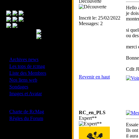
Découverte
Menu Principal
Hello 
je doi
Inscrit le: 25/02/2022
monter 
Messages: 2
si quel
ou des
merci 
- Divers -
Bonne
·
Archives news
·
Les tops de rcmag
Cdlt J
·
Liste des Membres
Revenir en haut
·
Nos liens web
·
Sondages
·
Images et Avatar
- Bonne conduite -
·
Charte de RcMag
RC_en_PLS
·
Expert**
Règles du Forum
Essai
Ils on
il aura
Les forums de vos Ligues