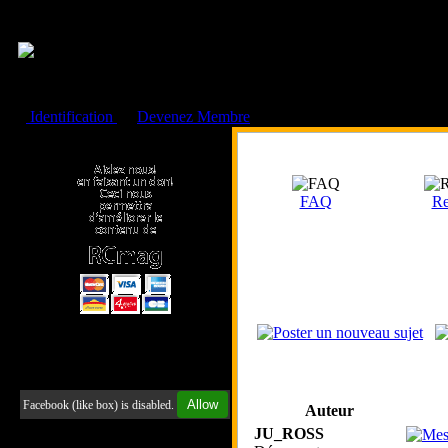
Cookies management panel
Identification
ou
Devenez Membre
Faire un don à l'Asso. RCmag
FAQ
Re
Retrouvez-nous sur Facebook
Allow
Facebook (like box) is disabled.
Auteur
JU_ROSS