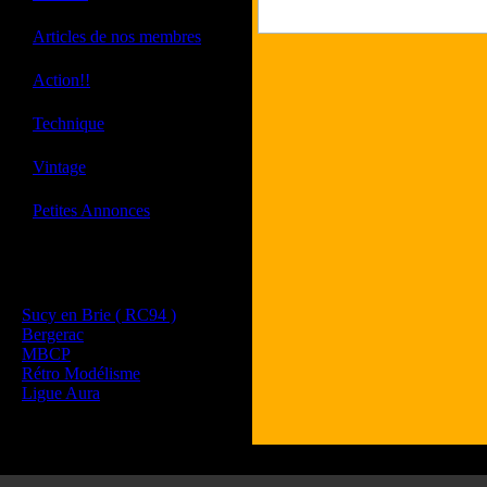
·
Articles de nos membres
·
Action!!
·
Technique
·
Vintage
·
Petites Annonces
Les sites de nos membres
et de nos clubs partenaires
Sucy en Brie ( RC94 )
Bergerac
MBCP
Rétro Modélisme
Ligue Aura
Tous les l
Les commenta