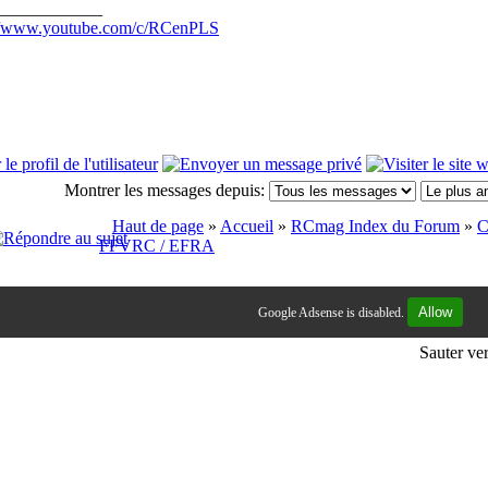
____________
://www.youtube.com/c/RCenPLS
Montrer les messages depuis:
Haut de page
»
Accueil
»
RCmag Index du Forum
»
C
FFVRC / EFRA
Allow
Google Adsense is disabled.
Sauter ve