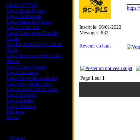
_____
Clubs / FFVRC
https
Ligue Ile-de-France
Ligue Normandie
Ligue Hauts de France
Inscrit le: 06/01/2022
Ligue Grand Est
Messages: 832
Ligue Bourgogne Franche
Comte
Info Ligue Auvergne Rhone
Revenir en haut
Alpes
Ligue Provence Alpes Côte
d'Azur
Ligue Corse (Corse)
Ligue Occitanie
Ligue Nouvelle Aquitaine
Page
1
sur
1
Ligue Pays de la Loire
Ligue Centre Val de Loire
Ligue Bretagne
Ligue Antilles
Ligue Réunion
Belgique
Suisse
Magazine
·
Courses