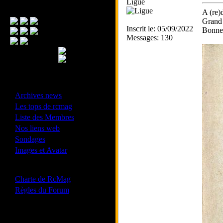
Ligue
Menu Principal
A (re)
Grand 
Inscrit le: 05/09/2022
Bonne 
Messages: 130
- Divers -
·
Archives news
·
Les tops de rcmag
·
Liste des Membres
·
Nos liens web
·
Sondages
·
Images et Avatar
- Bonne conduite -
·
Charte de RcMag
·
Règles du Forum
Les forums de vos Ligues