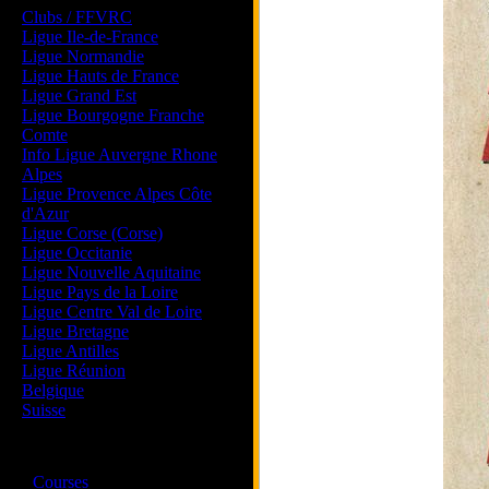
Clubs / FFVRC
Ligue Ile-de-France
Ligue Normandie
Ligue Hauts de France
Ligue Grand Est
Ligue Bourgogne Franche
Comte
Info Ligue Auvergne Rhone
Alpes
Ligue Provence Alpes Côte
d'Azur
Ligue Corse (Corse)
Ligue Occitanie
Ligue Nouvelle Aquitaine
Ligue Pays de la Loire
Ligue Centre Val de Loire
Ligue Bretagne
Ligue Antilles
Ligue Réunion
Belgique
Suisse
Magazine
·
Courses