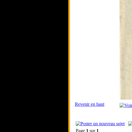
Revenir en haut
Page
1
sur
1