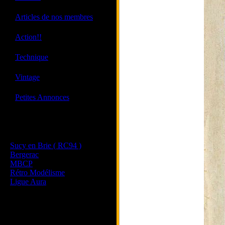
·
Articles de nos membres
·
Action!!
·
Technique
·
Vintage
·
Petites Annonces
Les sites de nos membres
et de nos clubs partenaires
Sucy en Brie ( RC94 )
Bergerac
MBCP
Rétro Modélisme
Ligue Aura