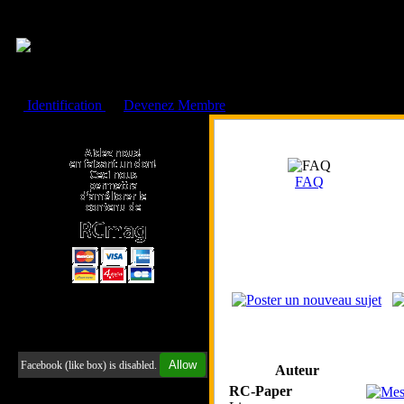
Cookies management panel
Identification
ou
Devenez Membre
Faire un don à l'Asso. RCmag
FAQ
Retrouvez-nous sur Facebook
Allow
Facebook (like box) is disabled.
Auteur
RC-Paper