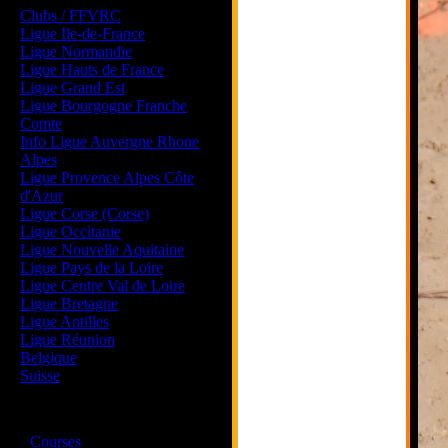
Clubs / FFVRC
Ligue Ile-de-France
Ligue Normandie
Ligue Hauts de France
Ligue Grand Est
Ligue Bourgogne Franche
Comte
Info Ligue Auvergne Rhone
Alpes
Ligue Provence Alpes Côte
d'Azur
Ligue Corse (Corse)
Ligue Occitanie
Ligue Nouvelle Aquitaine
Ligue Pays de la Loire
Ligue Centre Val de Loire
Ligue Bretagne
Ligue Antilles
Ligue Réunion
Belgique
Suisse
Magazine
·
Courses