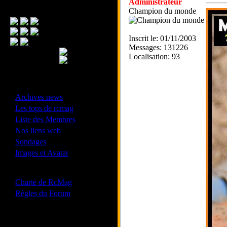
Administrateur
Menu Principal
Champion du monde
Inscrit le: 01/11/2003
Messages: 131226
Localisation: 93
- Divers -
·
Archives news
·
Les tops de rcmag
·
Liste des Membres
·
Nos liens web
·
Sondages
·
Images et Avatar
- Bonne conduite -
·
Charte de RcMag
·
Règles du Forum
Les forums de vos Ligues