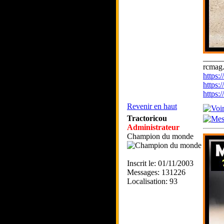
_____
rcmag.
https
https:
https
Revenir en haut
Tractoricou
Administrateur
Champion du monde
Inscrit le: 01/11/2003
Messages: 131226
Localisation: 93