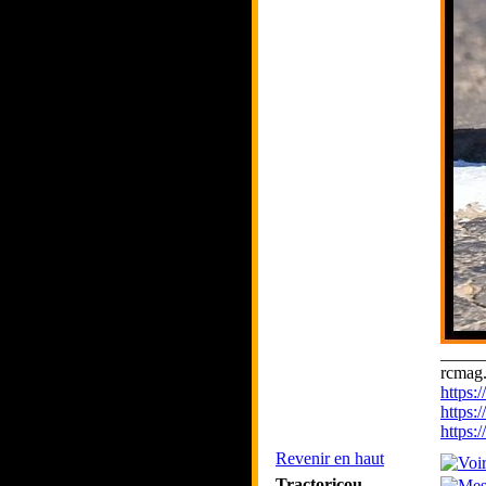
_____
rcmag.
https
https:
https
Revenir en haut
Tractoricou