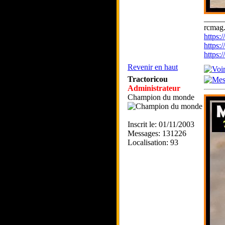
_____
rcmag.
https
https:
https
Revenir en haut
Tractoricou
Administrateur
Champion du monde
Inscrit le: 01/11/2003
Messages: 131226
Localisation: 93