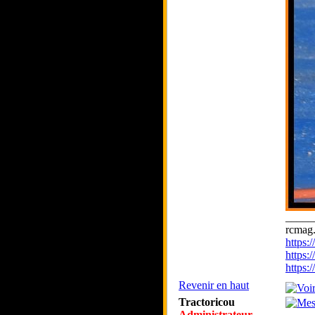
_____
rcmag.
https
https:
https
Revenir en haut
Tractoricou
Administrateur