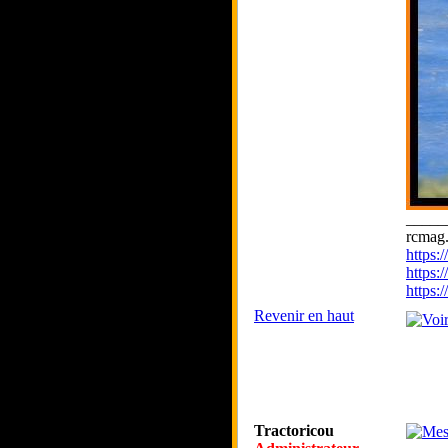
_____
rcmag.
https
https:
https
Revenir en haut
Tractoricou