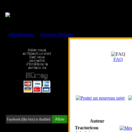
Cookies management panel
Identification
ou
Devenez Membre
Faire un don à l'Asso. RCmag
FAQ
Retrouvez-nous sur Facebook
Allow
Facebook (like box) is disabled.
Auteur
Tractoricou