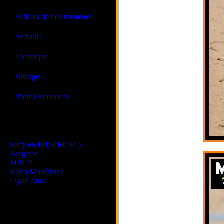
·
Articles de nos membres
·
Action!!
·
Technique
·
Vintage
·
Petites Annonces
Les sites de nos membres
et de nos clubs partenaires
Sucy en Brie ( RC94 )
Bergerac
MBCP
Rétro Modélisme
Ligue Aura