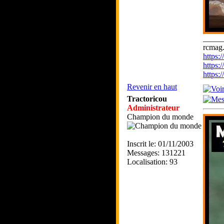
_____
rcmag.
https
https:
https
Revenir en haut
Tractoricou
Administrateur
Champion du monde
Inscrit le: 01/11/2003
Messages: 131221
Localisation: 93