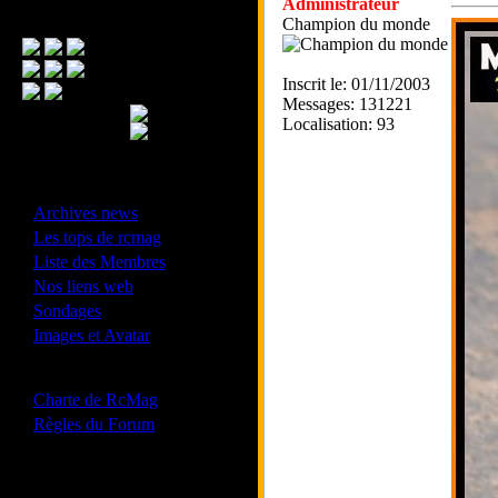
Administrateur
Menu Principal
Champion du monde
Inscrit le: 01/11/2003
Messages: 131221
Localisation: 93
- Divers -
·
Archives news
·
Les tops de rcmag
·
Liste des Membres
·
Nos liens web
·
Sondages
·
Images et Avatar
- Bonne conduite -
·
Charte de RcMag
·
Règles du Forum
Les forums de vos Ligues