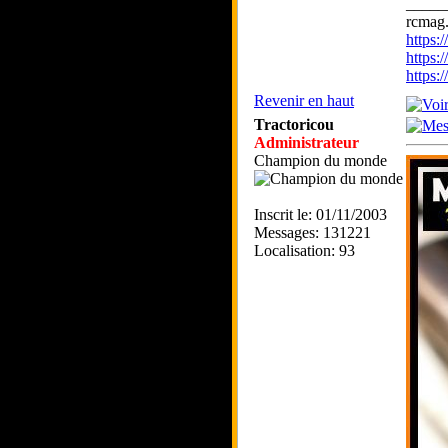
_____
rcmag.
https
https:
https
Revenir en haut
Tractoricou
Administrateur
Champion du monde
Inscrit le: 01/11/2003
Messages: 131221
Localisation: 93