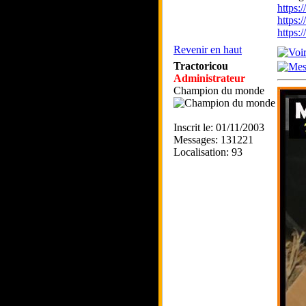
https
https:
https
Revenir en haut
Tractoricou
Administrateur
Champion du monde
Inscrit le: 01/11/2003
Messages: 131221
Localisation: 93