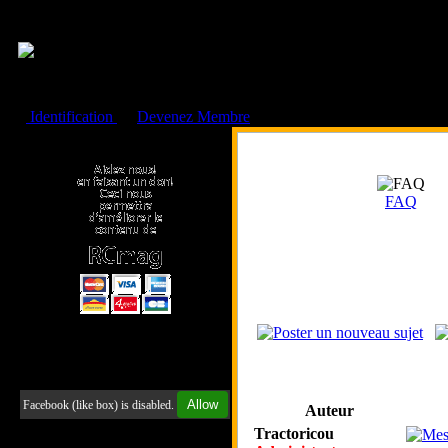
Cookies management panel
Identification
ou
Devenez Membre
Faire un don à l'Asso. RCmag
FAQ
Retrouvez-nous sur Facebook
Allow
Facebook (like box) is disabled.
Auteur
Tractoricou