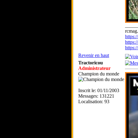
_____
rcmag.
https
https:
https
Revenir en haut
Tractoricou
Administrateur
Champion du monde
Inscrit le: 01/11/2003
Messages: 131221
Localisation: 93