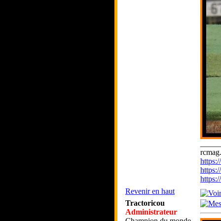
_____
rcmag.
https
https:
https
Revenir en haut
Tractoricou
Administrateur
Champion du monde