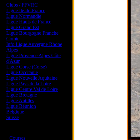
Clubs / FFVRC
Ligue Ile-de-France
Ligue Normandie
Ligue Hauts de France
Ligue Grand Est
Ligue Bourgogne Franche
Comte
Info Ligue Auvergne Rhone
Alpes
Ligue Provence Alpes Côte
d'Azur
Ligue Corse (Corse)
Ligue Occitanie
Ligue Nouvelle Aquitaine
Ligue Pays de la Loire
Ligue Centre Val de Loire
Ligue Bretagne
Ligue Antilles
Ligue Réunion
Belgique
Suisse
Magazine
·
Courses