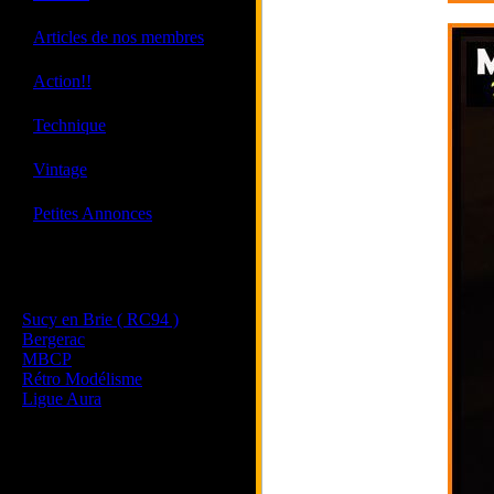
·
Articles de nos membres
·
Action!!
·
Technique
·
Vintage
·
Petites Annonces
Les sites de nos membres
et de nos clubs partenaires
Sucy en Brie ( RC94 )
Bergerac
MBCP
Rétro Modélisme
Ligue Aura