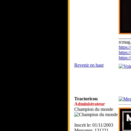
_____
rcmag.
https
https:
https
Revenir en haut
Tractoricou
Administrateur
Champion du monde
Inscrit le: 01/11/2003
Messages: 131221