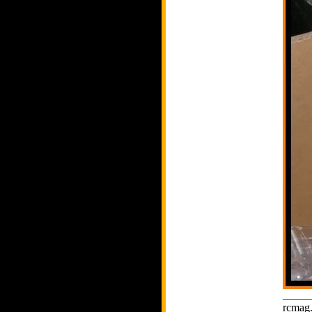
_____
rcmag.