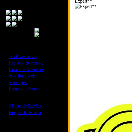
Expert**
Menu Principal
- Divers -
·
Archives news
·
Les tops de rcmag
·
Liste des Membres
·
Nos liens web
·
Sondages
·
Images et Avatar
- Bonne conduite -
·
Charte de RcMag
·
Règles du Forum
Les forums de vos Ligues