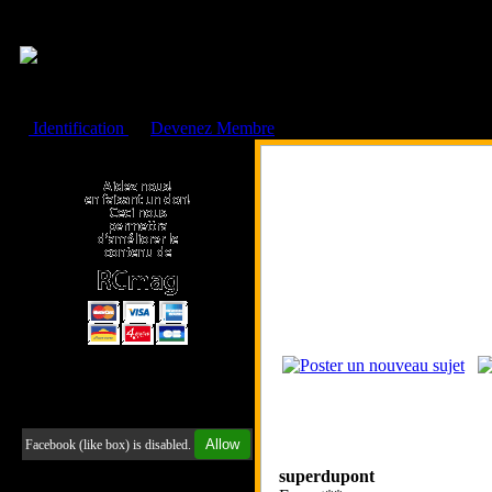
Cookies management panel
Identification
ou
Devenez Membre
Faire un don à l'Asso. RCmag
Retrouvez-nous sur Facebook
Allow
Facebook (like box) is disabled.
superdupont