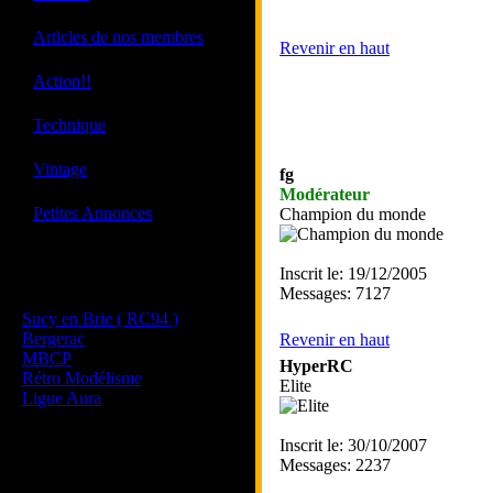
·
Articles de nos membres
Revenir en haut
·
Action!!
·
Technique
·
Vintage
fg
Modérateur
·
Petites Annonces
Champion du monde
Inscrit le: 19/12/2005
Les sites de nos membres
Messages: 7127
et de nos clubs partenaires
Sucy en Brie ( RC94 )
Bergerac
Revenir en haut
MBCP
HyperRC
Rétro Modélisme
Elite
Ligue Aura
Inscrit le: 30/10/2007
Messages: 2237