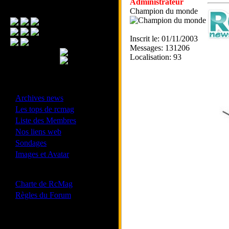
Administrateur
Menu Principal
Champion du monde
Inscrit le: 01/11/2003
Messages: 131206
Localisation: 93
- Divers -
·
Archives news
·
Les tops de rcmag
·
Liste des Membres
·
Nos liens web
·
Sondages
·
Images et Avatar
- Bonne conduite -
·
Charte de RcMag
·
Règles du Forum
Les forums de vos Ligues