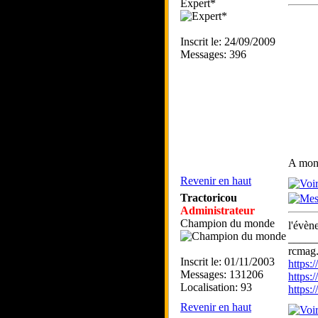
Expert*
Inscrit le: 24/09/2009
Messages: 396
A mon 
Revenir en haut
Tractoricou
Administrateur
Champion du monde
l'évèn
_____
rcmag.
Inscrit le: 01/11/2003
https
Messages: 131206
https:
Localisation: 93
https
Revenir en haut