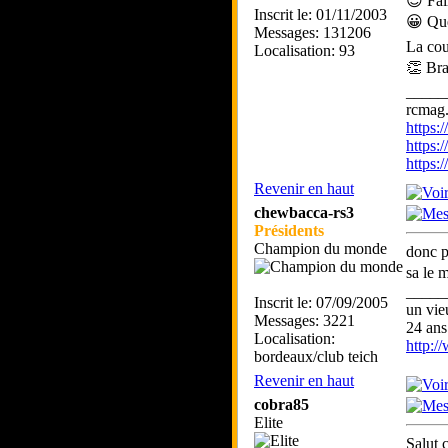
😍 Fai
Inscrit le: 01/11/2003
😀 Que
Messages: 131206
La cou
Localisation: 93
👏 Bra
_____
rcmag.
https
https:
https
Revenir en haut
chewbacca-rs3
Présidents
Champion du monde
donc p
sa le m
_____
Inscrit le: 07/09/2005
un vie
Messages: 3221
24 ans
Localisation:
http:
bordeaux/club teich
Revenir en haut
cobra85
Elite
Salut 