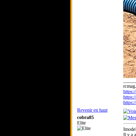
_____
rcmag.
https
https:
https
Revenir en haut
cobra85
Elite
Imodel
Il y a