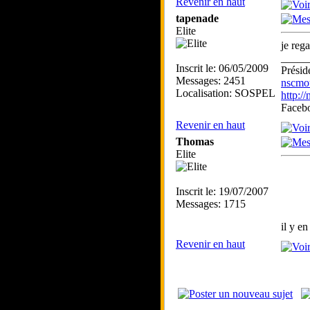
Revenir en haut
tapenade
Elite
je reg
_____
Inscrit le: 06/05/2009
Prési
Messages: 2451
nscmo
Localisation: SOSPEL
http:/
Faceb
Revenir en haut
Thomas
Elite
Inscrit le: 19/07/2007
Messages: 1715
il y e
Revenir en haut