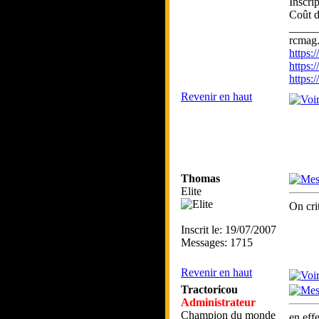
Inscri
Coût d
_____
rcmag.
https
https:
https
Revenir en haut
Thomas
Elite
On cri
Inscrit le: 19/07/2007
Messages: 1715
Revenir en haut
Tractoricou
Administrateur
Champion du monde
en eff