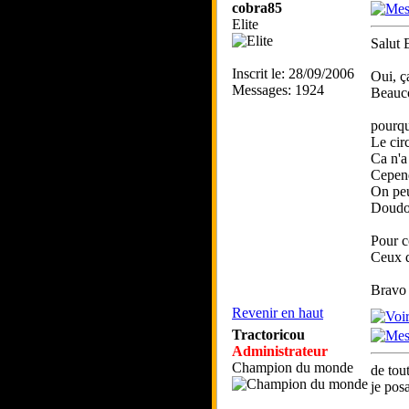
cobra85
Elite
Salut E
Inscrit le: 28/09/2006
Oui, ça
Messages: 1924
Beauco
pourqu
Le cir
Ca n'a
Cepend
On peu
Doudou
Pour c
Ceux q
Bravo 
Revenir en haut
Tractoricou
Administrateur
Champion du monde
de tou
je pos
_____