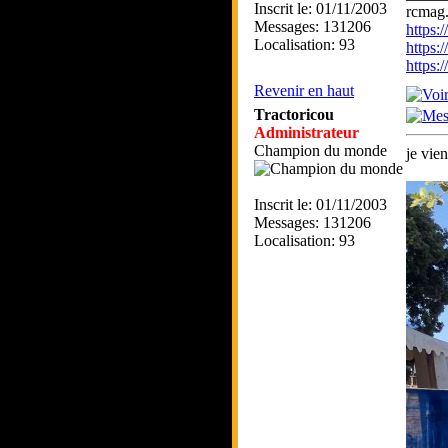
Inscrit le: 01/11/2003
rcmag.
Messages: 131206
https
Localisation: 93
https:
https
Revenir en haut
Tractoricou
Administrateur
Champion du monde
je vie
Inscrit le: 01/11/2003
Messages: 131206
Localisation: 93