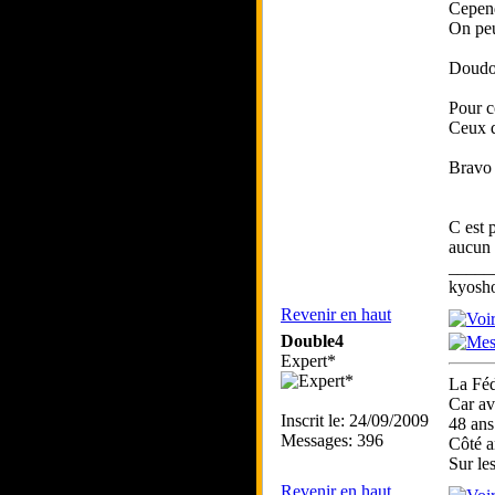
Cepend
On peu
Doudou
Pour c
Ceux q
Bravo 
C est 
aucun 
_____
kyosho
Revenir en haut
Double4
Expert*
La Féd
Car av
Inscrit le: 24/09/2009
48 ans
Messages: 396
Côté a
Sur le
Revenir en haut