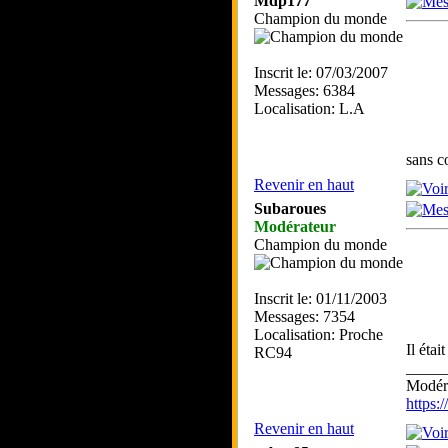
Mdp177
Champion du monde
Inscrit le: 07/03/2007
Messages: 6384
Localisation: L.A
sans co
Revenir en haut
Subaroues
Modérateur
Champion du monde
Inscrit le: 01/11/2003
Messages: 7354
Localisation: Proche
Il éta
RC94
_____
Modéra
https
Revenir en haut