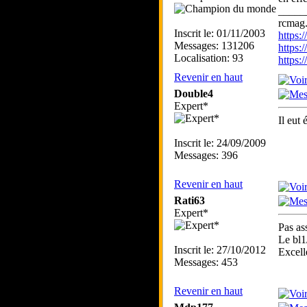
_____
rcmag.
Inscrit le: 01/11/2003
https
Messages: 131206
https:
Localisation: 93
https
Revenir en haut
Double4
Expert*
Il eut
Inscrit le: 24/09/2009
Messages: 396
Revenir en haut
Rati63
Expert*
Pas ass
Le bl1
Inscrit le: 27/10/2012
Excelle
Messages: 453
Revenir en haut