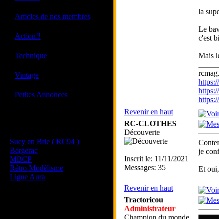
la sup
·
Articles de nos membres
Le bav
·
Action!!
c'est 
·
Technique
Mais l
_____
rcmag.
·
Vintage
https
https:
·
Petites Annonces
https
Revenir en haut
Les sites de nos membres
RC-CLOTHES
et de nos clubs partenaires
Découverte
Sucy en Brie ( RC94 )
Conten
Bergerac
je con
Inscrit le: 11/11/2021
MBCP
Messages: 35
Rétro Modélisme
Et oui
Ligue Aura
Revenir en haut
Tractoricou
Administrateur
Champion du monde