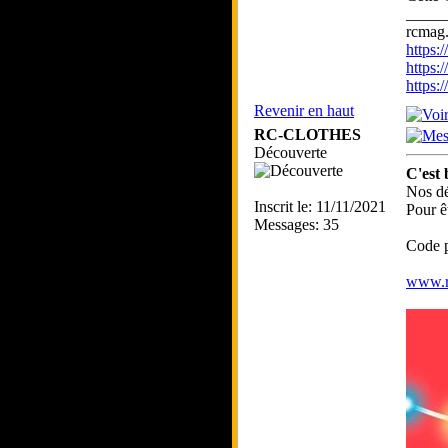
_____
rcmag.
https
https:
https
Revenir en haut
RC-CLOTHES
Découverte
C'est 
Nos dé
Inscrit le: 11/11/2021
Pour ê
Messages: 35
Code 
www.r