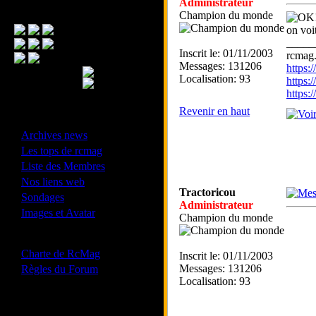
Administrateur
Menu Principal
Champion du monde
on voi
_____
Inscrit le: 01/11/2003
rcmag.
Messages: 131206
https
Localisation: 93
https:
https
Revenir en haut
- Divers -
·
Archives news
·
Les tops de rcmag
·
Liste des Membres
·
Nos liens web
Tractoricou
·
Sondages
Administrateur
·
Images et Avatar
Champion du monde
- Bonne conduite -
·
Charte de RcMag
Inscrit le: 01/11/2003
·
Messages: 131206
Règles du Forum
Localisation: 93
Les forums de vos Ligues