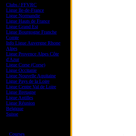
Clubs / FFVRC
Ligue Ile-de-France
Ligue Normandie
Ligue Hauts de France
Ligue Grand Est
Ligue Bourgogne Franche
Comte
Info Ligue Auvergne Rhone
Alpes
Ligue Provence Alpes Côte
d'Azur
Ligue Corse (Corse)
Ligue Occitanie
Ligue Nouvelle Aquitaine
Ligue Pays de la Loire
Ligue Centre Val de Loire
Ligue Bretagne
Ligue Antilles
Ligue Réunion
Belgique
Suisse
Magazine
·
Courses