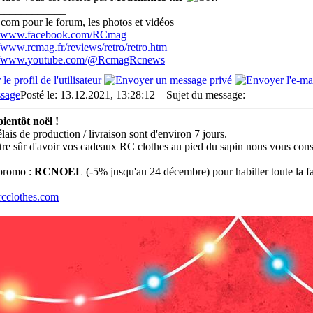
____________
com pour le forum, les photos et vidéos
://www.facebook.com/RCmag
//www.rcmag.fr/reviews/retro/retro.htm
://www.youtube.com/@RcmagRcnews
Posté le: 13.12.2021, 13:28:12
Sujet du message:
bientôt noël !
lais de production / livraison sont d'environ 7 jours.
tre sûr d'avoir vos cadeaux RC clothes au pied du sapin nous vous co
promo :
RCNOEL
(-5% jusqu'au 24 décembre) pour habiller toute la fa
cclothes.com