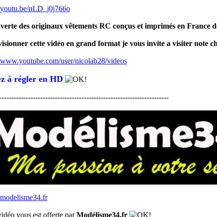
//youtu.be/nLD_j0j766o
verte des originaux vêtements RC conçus et imprimés en France 
isionner cette vidéo en grand format je vous invite a visiter note c
//www.youtube.com/user/nicolab28/videos
z à régler en HD
----------------------------------------------------------------------
//modelisme34.fr
vidéo vous est offerte par
Modélisme34.fr