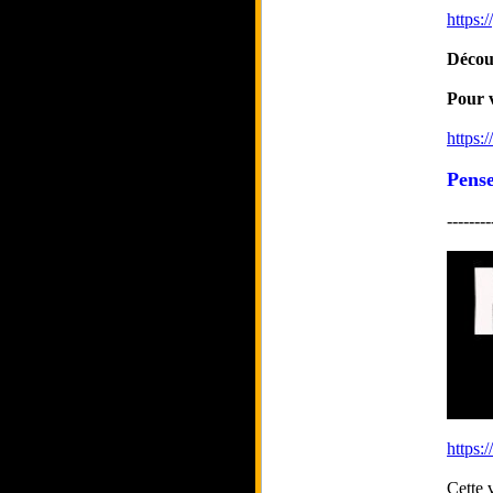
https:
Décou
Pour v
https:
Pense
--------
https:
Cette 