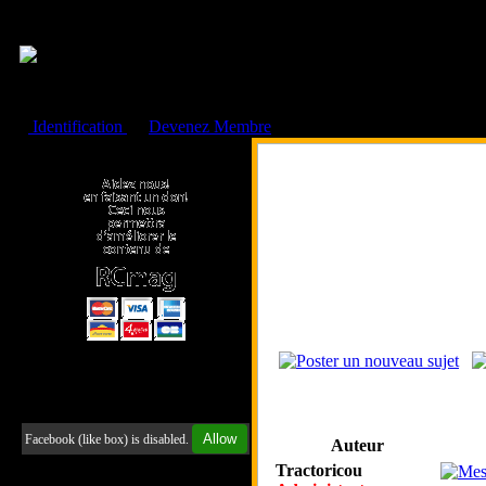
Cookies management panel
Identification
ou
Devenez Membre
Faire un don à l'Asso. RCmag
Retrouvez-nous sur Facebook
Allow
Facebook (like box) is disabled.
Auteur
Tractoricou