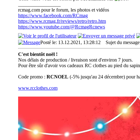
_________________
rcmag.com pour le forum, les photos et vidéos
https://www.facebook.com/RCmag
https://www.rcmag.fr/reviews/retro/retro.htm
https://www.youtube.com/@RcmagRcnews
Posté le: 13.12.2021, 13:28:12
Sujet du message
C'est bientôt noël !
Nos délais de production / livraison sont d'environ 7 jours.
Pour être sûr d'avoir vos cadeaux RC clothes au pied du sap
Code promo :
RCNOEL
(-5% jusqu'au 24 décembre) pour habi
www.rcclothes.com