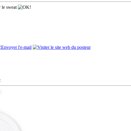
r le sweat
: