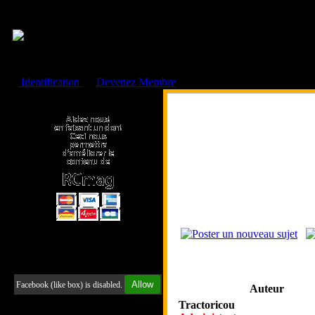
Cookies management panel
Identification
ou
Devenez Membre
Faire un don à l'Asso. RCmag
Retrouvez-nous sur Facebook
Allow
Facebook (like box) is disabled.
Auteur
Tractoricou