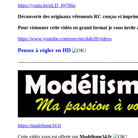
https://youtu.be/nLD_j0j766o
Découverte des originaux vêtements RC conçus et imprim
Pour visionner cette vidéo en grand format je vous invite a
https://www.youtube.com/user/nicolab28/videos
Pensez à régler en HD
------------------------------------------------------------------------------
https://modelisme34.fr
Cette vidéo vous est offerte par
Modélisme34.fr