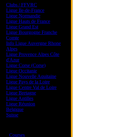
Clubs / FFVRC
Ligue Ile-de-France
Ligue Normandie
Ligue Hauts de France
Ligue Grand Est
Ligue Bourgogne Franche
Comte
Info Ligue Auvergne Rhone
Alpes
Ligue Provence Alpes Côte
d'Azur
Ligue Corse (Corse)
Ligue Occitanie
Ligue Nouvelle Aquitaine
Ligue Pays de la Loire
Ligue Centre Val de Loire
Ligue Bretagne
Ligue Antilles
Ligue Réunion
Belgique
Suisse
Magazine
·
Courses