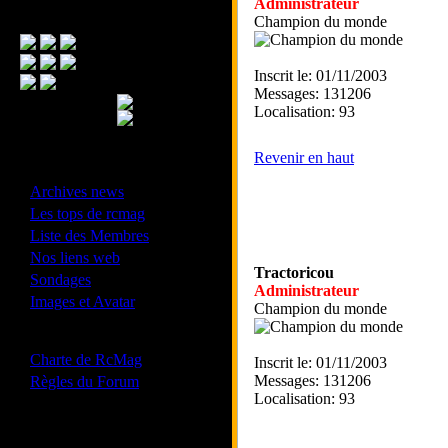
Administrateur
Menu Principal
Champion du monde
Inscrit le: 01/11/2003
Messages: 131206
Localisation: 93
Revenir en haut
- Divers -
·
Archives news
·
Les tops de rcmag
·
Liste des Membres
·
Nos liens web
Tractoricou
·
Sondages
Administrateur
·
Images et Avatar
Champion du monde
- Bonne conduite -
·
Charte de RcMag
Inscrit le: 01/11/2003
·
Messages: 131206
Règles du Forum
Localisation: 93
Les forums de vos Ligues