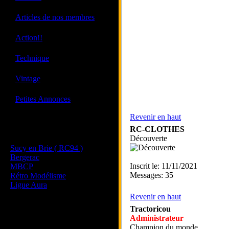
·
Articles de nos membres
·
Action!!
·
Technique
·
Vintage
·
Petites Annonces
Revenir en haut
Les sites de nos membres
RC-CLOTHES
et de nos clubs partenaires
Découverte
Sucy en Brie ( RC94 )
Bergerac
Inscrit le: 11/11/2021
MBCP
Messages: 35
Rétro Modélisme
Ligue Aura
Revenir en haut
Tractoricou
Administrateur
Champion du monde