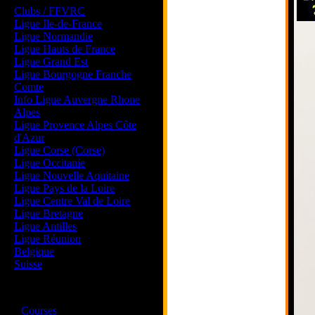
Clubs / FFVRC
Ligue Ile-de-France
Ligue Normandie
Ligue Hauts de France
Ligue Grand Est
Ligue Bourgogne Franche
Comte
Info Ligue Auvergne Rhone
Alpes
Ligue Provence Alpes Côte
d'Azur
Ligue Corse (Corse)
Ligue Occitanie
Ligue Nouvelle Aquitaine
Ligue Pays de la Loire
Ligue Centre Val de Loire
Ligue Bretagne
Ligue Antilles
Ligue Réunion
Belgique
Suisse
Magazine
·
Courses