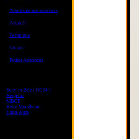
·
Articles de nos membres
·
Action!!
·
Technique
·
Vintage
·
Petites Annonces
Les sites de nos membres
et de nos clubs partenaires
Sucy en Brie ( RC94 )
Bergerac
MBCP
Rétro Modélisme
Ligue Aura