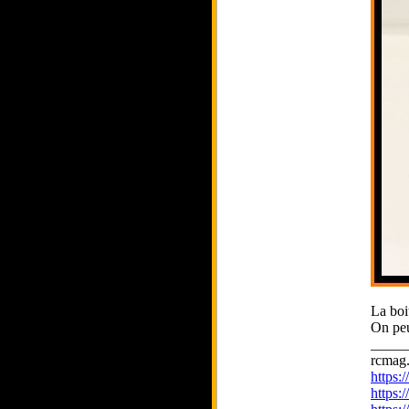
La boi
On peu
_____
rcmag.
https
https: