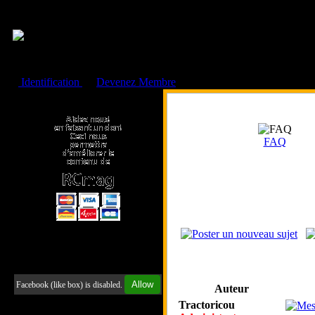
Cookies management panel
Identification
ou
Devenez Membre
Faire un don à l'Asso. RCmag
FAQ
Retrouvez-nous sur Facebook
Allow
Facebook (like box) is disabled.
Auteur
Tractoricou