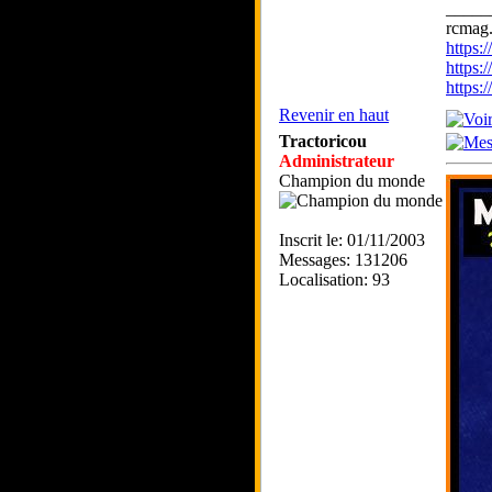
_____
rcmag.
https
https:
https
Revenir en haut
Tractoricou
Administrateur
Champion du monde
Inscrit le: 01/11/2003
Messages: 131206
Localisation: 93