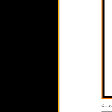
On ret
_____