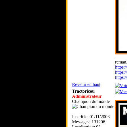
_____
rcmag.
https
https:
https
Revenir en haut
Tractoricou
Administrateur
Champion du monde
Inscrit le: 01/11/2003
Messages: 131206
Localisation: 93