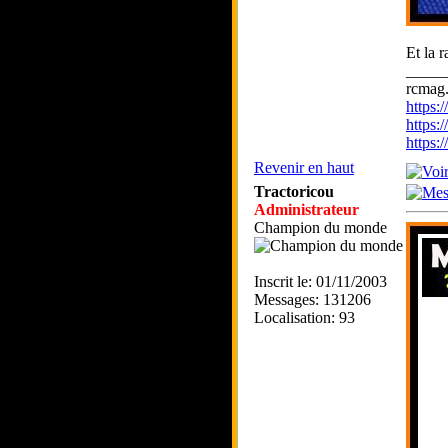
Et la 
_____
rcmag.
https
https:
https
Revenir en haut
Tractoricou
Administrateur
Champion du monde
Inscrit le: 01/11/2003
Messages: 131206
Localisation: 93