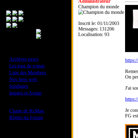
Administrateur
Menu Principal
Champion du monde
Inscrit le: 01/11/2003
Messages: 131206
Localisation: 93
- Divers -
·
Archives news
https:
·
Les tops de rcmag
Remerc
·
Liste des Membres
On peut
·
Nos liens web
·
Sondages
J'ai s
·
Images et Avatar
https:
- Bonne conduite -
·
Je con
Charte de RcMag
FG est
·
Règles du Forum
Les forums de vos Ligues