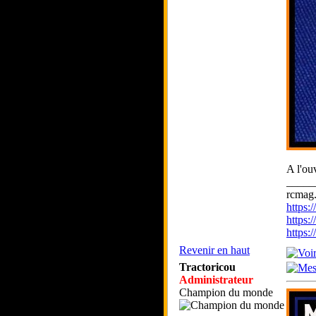
A l'ou
_____
rcmag.
https
https:
https
Revenir en haut
Tractoricou
Administrateur
Champion du monde