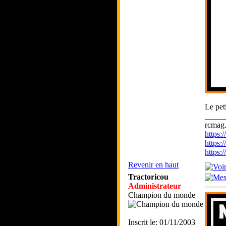
Le pet
_____
rcmag.
https
https:
https
Revenir en haut
Tractoricou
Administrateur
Champion du monde
Inscrit le: 01/11/2003