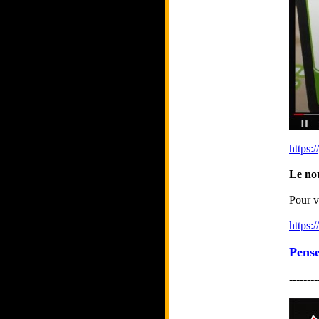
https:
Le no
Pour v
https:
Pense
--------