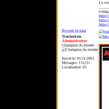
La voi
_____
rcmag.
https
https:
https
Revenir en haut
Tractoricou
Administrateur
Champion du monde
Inscrit le: 01/11/2003
Messages: 131211
Localisation: 93