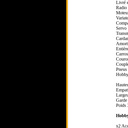
Livré 
Radio
Moteur
Variat
Compat
Servo 
Transm
Carda
Amorti
Entièr
Carros
Couron
Couple
Pneus 
Hobby
Haute
Empat
Large
Garde
Poids 
Hobby
x2 Acc