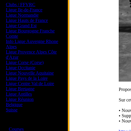
Clubs / FFVRC
Ligue Ile-de-France
Ligue Normandie
Ligue Hauts de France
Ligue Grand Est
Ligue Bourgogne Franche
Comte
Info Ligue Auvergne Rhone
Alpes
Ligue Provence Alpes Côte
d'Azur
Ligue Corse (Corse)
Ligue Occitanie
Ligue Nouvelle Aquitaine
Ligue Pays de la Loire
Ligue Centre Val de Loire
Ligue Bretagne
Propos
Ligue Antilles
Ligue Réunion
Sur ce
Belgique
Suisse
• Nouv
• Supp
• Nouv
Magazine
·
Courses