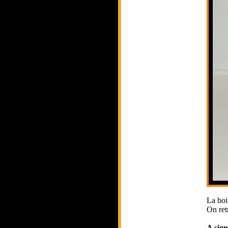
La boi
On ret
A sign