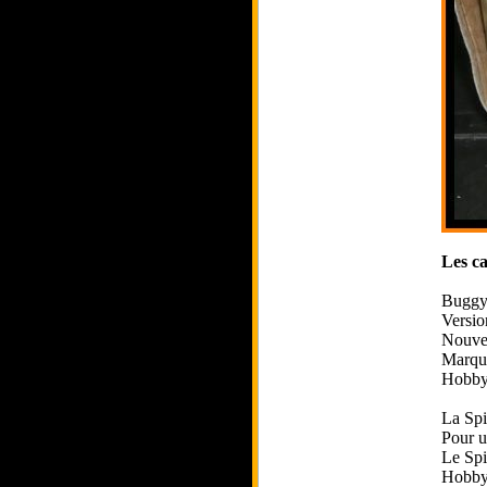
Les ca
Buggy
Versio
Nouvel
Marque
Hobby
La Spir
Pour u
Le Spi
HobbyT