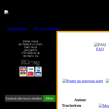
Cookies management panel
Identification
ou
Devenez Membre
Faire un don à l'Asso. RCmag
FAQ
Retrouvez-nous sur Facebook
Allow
Facebook (like box) is disabled.
Auteur
Tractoricou