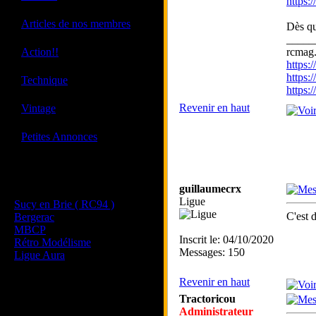
https:
·
Articles de nos membres
Dès qu
_____
·
Action!!
rcmag.
https
https:
·
Technique
https
·
Revenir en haut
Vintage
·
Petites Annonces
Les sites de nos membres
guillaumecrx
et de nos clubs partenaires
Ligue
Sucy en Brie ( RC94 )
C'est 
Bergerac
MBCP
Inscrit le: 04/10/2020
Rétro Modélisme
Messages: 150
Ligue Aura
Revenir en haut
Tractoricou
Administrateur