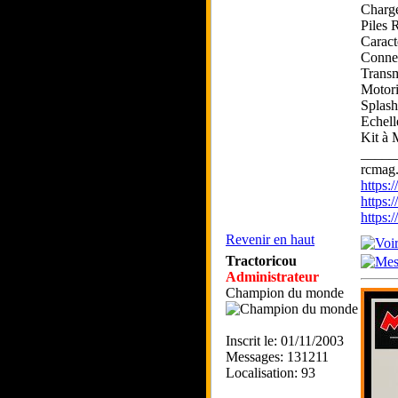
Charge
Piles 
Caract
Connec
Transm
Motori
Splash
Echell
Kit à
_____
rcmag.
https
https:
https
Revenir en haut
Tractoricou
Administrateur
Champion du monde
Inscrit le: 01/11/2003
Messages: 131211
Localisation: 93