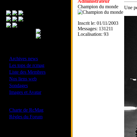
Administrateur
Menu Principal
Champion du monde
Une pe
Inscrit le: 01/11/2003
Messages: 131211
Localisation: 93
- Divers -
·
Archives news
·
Les tops de rcmag
·
Liste des Membres
·
Nos liens web
·
Sondages
·
Images et Avatar
- Bonne conduite -
·
Charte de RcMag
·
Règles du Forum
Les forums de vos Ligues