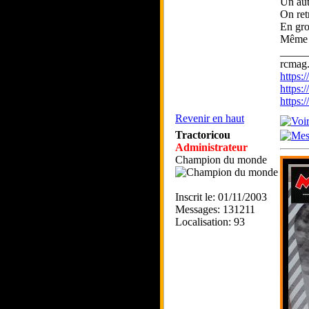
Un aut
On ret
En gro
Même s
_____
rcmag.
https
https:
https
Revenir en haut
Tractoricou
Administrateur
Champion du monde
Inscrit le: 01/11/2003
Messages: 131211
Localisation: 93