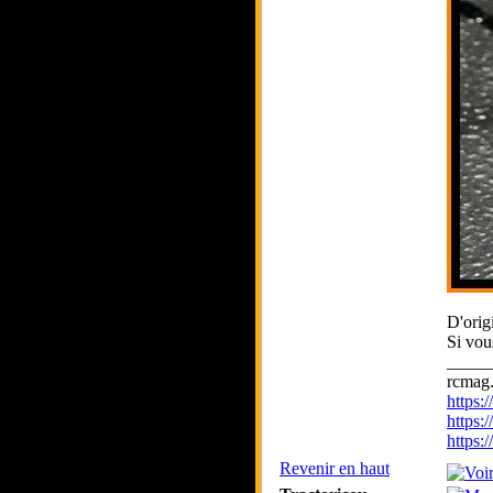
D'orig
Si vou
_____
rcmag.
https
https:
https
Revenir en haut