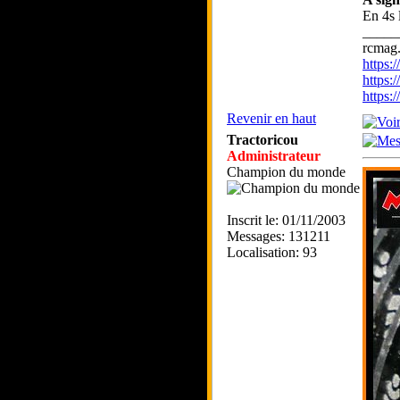
En 4s l
_____
rcmag.
https
https:
https
Revenir en haut
Tractoricou
Administrateur
Champion du monde
Inscrit le: 01/11/2003
Messages: 131211
Localisation: 93