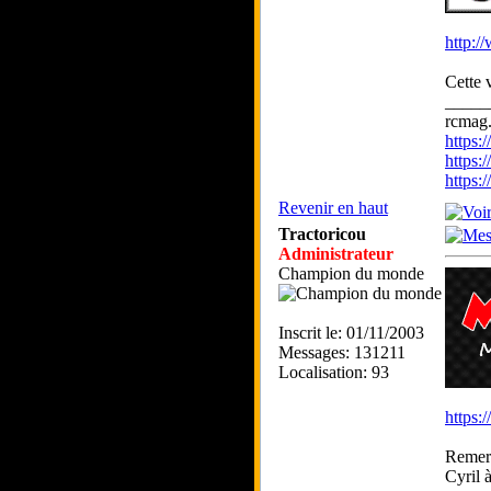
http:/
Cette 
_____
rcmag.
https
https:
https
Revenir en haut
Tractoricou
Administrateur
Champion du monde
Inscrit le: 01/11/2003
Messages: 131211
Localisation: 93
https:
Remerc
Cyril 