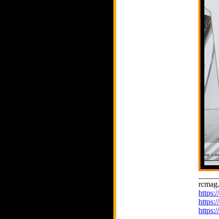
_____
rcmag.
https
https:
https