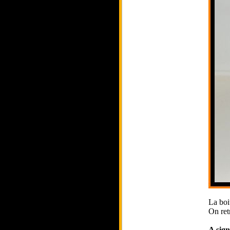
La boi
On ret
A sign