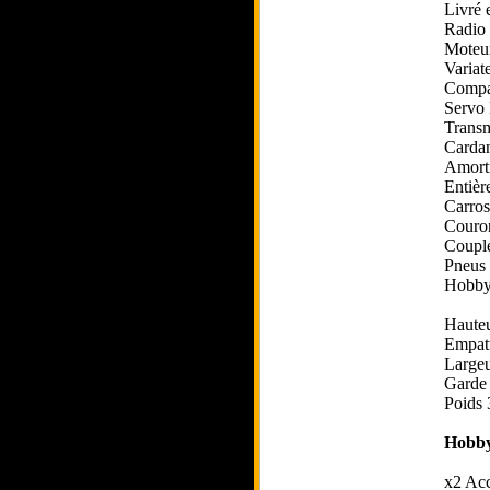
Livré 
Radio
Moteur
Variat
Compat
Servo 
Transm
Carda
Amorti
Entièr
Carros
Couron
Couple
Pneus 
Hobby
Haute
Empat
Large
Garde
Poids 
Hobby
x2 Acc