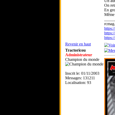
Un aut
On ret
En gro
Même s
_____
rcmag.
https
https:
https
Revenir en haut
Tractoricou
Administrateur
Champion du monde
Inscrit le: 01/11/2003
Messages: 131211
Localisation: 93