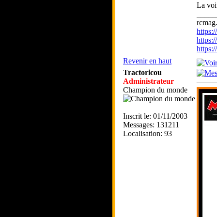
La voi
_____
rcmag.
https
https:
https
Revenir en haut
Tractoricou
Administrateur
Champion du monde
Inscrit le: 01/11/2003
Messages: 131211
Localisation: 93