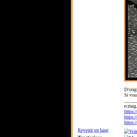
D'orig
Si vou
_____
rcmag.
https
https:
https
Revenir en haut