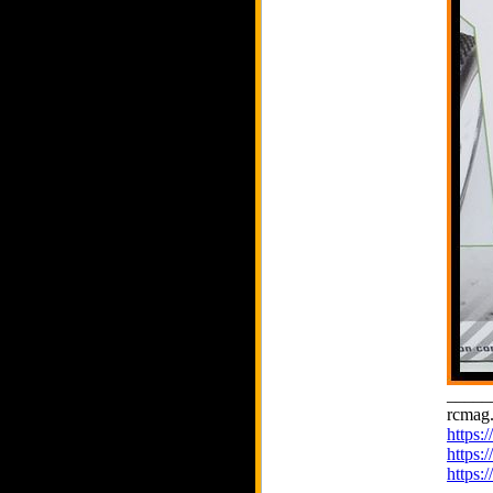
_____
rcmag.
https
https:
https