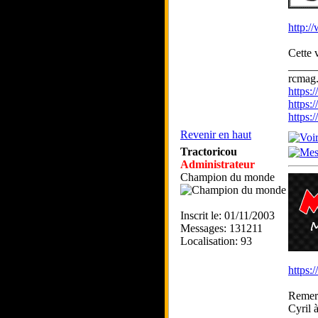
http:/
Cette 
_____
rcmag.
https
https:
https
Revenir en haut
Tractoricou
Administrateur
Champion du monde
Inscrit le: 01/11/2003
Messages: 131211
Localisation: 93
https:
Remerc
Cyril 