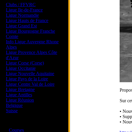
Clubs / FFVRC
Ligue Ile-de-France
Ligue Normandie
Ligue Hauts de France
Ligue Grand Est
Ligue Bourgogne Franche
Comte
Info Ligue Auvergne Rhone
Alpes
Ligue Provence Alpes Côte
d'Azur
Ligue Corse (Corse)
Ligue Occitanie
Ligue Nouvelle Aquitaine
Ligue Pays de la Loire
Ligue Centre Val de Loire
Ligue Bretagne
Propos
Ligue Antilles
Ligue Réunion
Sur ce
Belgique
Suisse
• Nouv
• Supp
• Nouv
Magazine
·
Courses