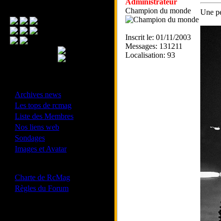
Administrateur
Menu Principal
Champion du monde
Une pe
Inscrit le: 01/11/2003
Messages: 131211
Localisation: 93
- Divers -
·
Archives news
·
Les tops de rcmag
·
Liste des Membres
·
Nos liens web
·
Sondages
·
Images et Avatar
- Bonne conduite -
·
Charte de RcMag
·
Règles du Forum
Les forums de vos Ligues