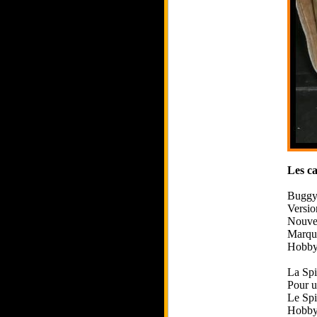
Les ca
Buggy
Versio
Nouvel
Marque
Hobby
La Spir
Pour u
Le Spi
HobbyT