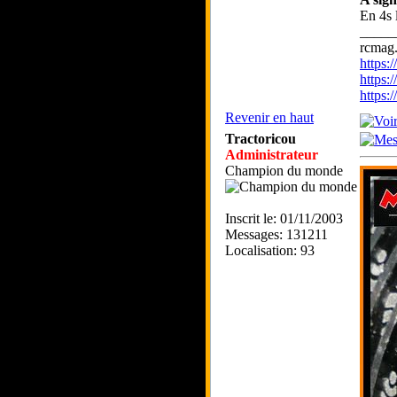
En 4s l
_____
rcmag.
https
https:
https
Revenir en haut
Tractoricou
Administrateur
Champion du monde
Inscrit le: 01/11/2003
Messages: 131211
Localisation: 93