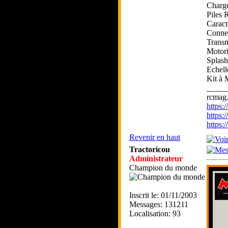
Charge
Piles 
Caract
Connec
Transm
Motori
Splash
Echell
Kit à
_____
rcmag.
https
https:
https
Revenir en haut
Tractoricou
Administrateur
Champion du monde
Inscrit le: 01/11/2003
Messages: 131211
Localisation: 93