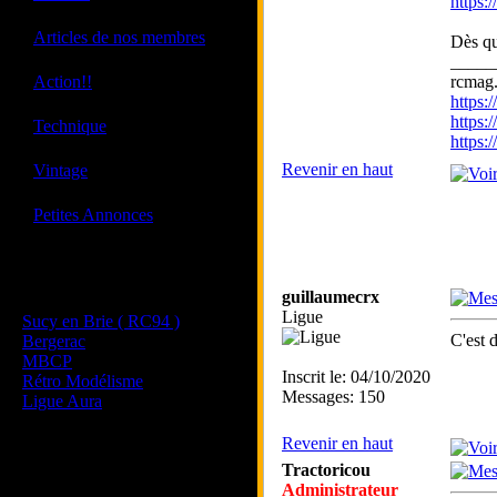
https:
·
Articles de nos membres
Dès qu
_____
·
Action!!
rcmag.
https
https:
·
Technique
https
·
Revenir en haut
Vintage
·
Petites Annonces
Les sites de nos membres
guillaumecrx
et de nos clubs partenaires
Ligue
Sucy en Brie ( RC94 )
C'est 
Bergerac
MBCP
Inscrit le: 04/10/2020
Rétro Modélisme
Messages: 150
Ligue Aura
Revenir en haut
Tractoricou
Administrateur