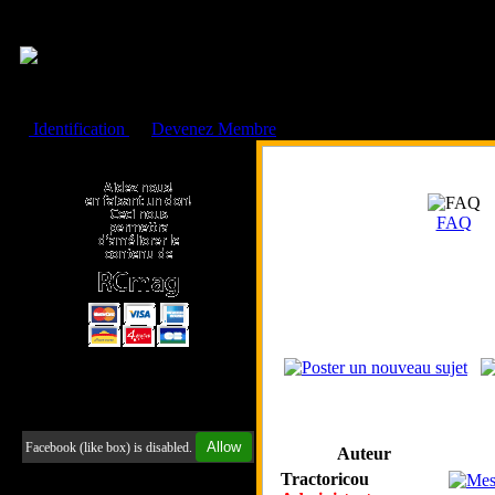
Cookies management panel
Identification
ou
Devenez Membre
Faire un don à l'Asso. RCmag
FAQ
Retrouvez-nous sur Facebook
Allow
Facebook (like box) is disabled.
Auteur
Tractoricou