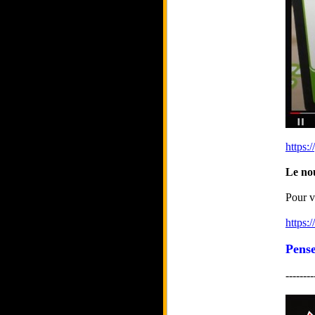
https:
Le no
Pour v
https:
Pense
--------