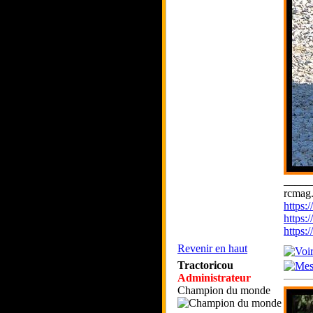
_____
rcmag.
https
https:
https
Revenir en haut
Tractoricou
Administrateur
Champion du monde