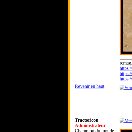
_____
rcmag.
https
https:
https
Revenir en haut
Tractoricou
Administrateur
Champion du monde