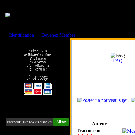
Cookies management panel
Identification
ou
Devenez Membre
Faire un don à l'Asso. RCmag
FAQ
Retrouvez-nous sur Facebook
Allow
Facebook (like box) is disabled.
Auteur
Tractoricou