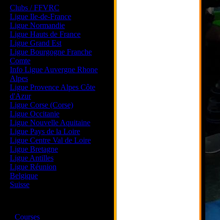
Clubs / FFVRC
Ligue Ile-de-France
Ligue Normandie
Ligue Hauts de France
Ligue Grand Est
Ligue Bourgogne Franche
Comte
Info Ligue Auvergne Rhone
Alpes
Ligue Provence Alpes Côte
d'Azur
Ligue Corse (Corse)
Ligue Occitanie
Ligue Nouvelle Aquitaine
Ligue Pays de la Loire
Ligue Centre Val de Loire
Ligue Bretagne
Ligue Antilles
Ligue Réunion
Belgique
Suisse
Magazine
·
Courses