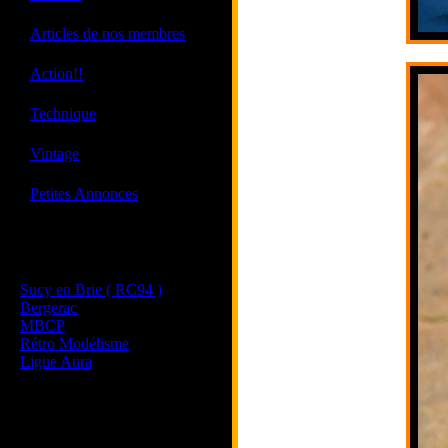
·
Articles de nos membres
·
Action!!
·
Technique
·
Vintage
·
Petites Annonces
Les sites de nos membres
et de nos clubs partenaires
Sucy en Brie ( RC94 )
Bergerac
MBCP
Rétro Modélisme
Ligue Aura