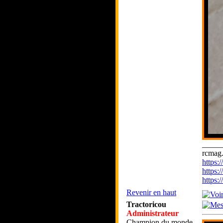
_____
rcmag.
https
https:
https
Revenir en haut
Tractoricou
Administrateur
Champion du monde