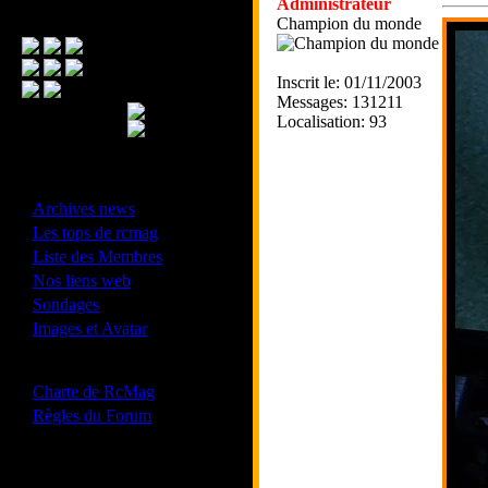
Administrateur
Menu Principal
Champion du monde
Inscrit le: 01/11/2003
Messages: 131211
Localisation: 93
- Divers -
·
Archives news
·
Les tops de rcmag
·
Liste des Membres
·
Nos liens web
·
Sondages
·
Images et Avatar
- Bonne conduite -
·
Charte de RcMag
·
Règles du Forum
Les forums de vos Ligues