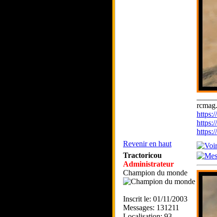
_____
rcmag.
https
https:
https
Revenir en haut
Tractoricou
Administrateur
Champion du monde
Inscrit le: 01/11/2003
Messages: 131211
Localisation: 93