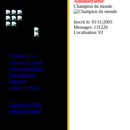
Administrateur
Menu Principal
Champion du monde
Inscrit le: 01/11/2003
Messages: 131226
Localisation: 93
- Divers -
·
Archives news
·
Les tops de rcmag
·
Liste des Membres
·
Nos liens web
·
Sondages
·
Images et Avatar
- Bonne conduite -
·
Charte de RcMag
·
Règles du Forum
Les forums de vos Ligues