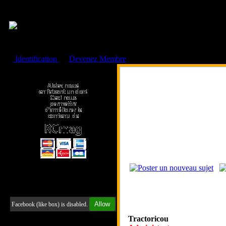
Cookies management panel
Identification
ou
Devenez Membre
Faire un don à l'Asso. RCmag
Retrouvez-nous sur Facebook
Allow
Facebook (like box) is disabled.
Tractoricou