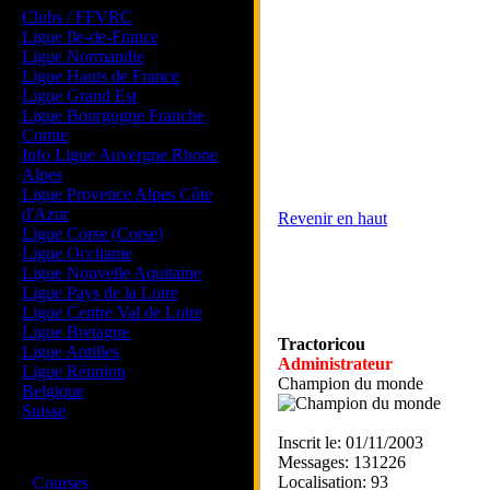
Clubs / FFVRC
Ligue Ile-de-France
Ligue Normandie
Ligue Hauts de France
Ligue Grand Est
Ligue Bourgogne Franche
Comte
Info Ligue Auvergne Rhone
Alpes
Ligue Provence Alpes Côte
d'Azur
Revenir en haut
Ligue Corse (Corse)
Ligue Occitanie
Ligue Nouvelle Aquitaine
Ligue Pays de la Loire
Ligue Centre Val de Loire
Ligue Bretagne
Tractoricou
Ligue Antilles
Administrateur
Ligue Réunion
Champion du monde
Belgique
Suisse
Inscrit le: 01/11/2003
Magazine
Messages: 131226
·
Localisation: 93
Courses