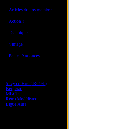
·
Articles de nos membres
·
Action!!
·
Technique
·
Vintage
·
Petites Annonces
Les sites de nos membres
et de nos clubs partenaires
Sucy en Brie ( RC94 )
Bergerac
MBCP
Rétro Modélisme
Ligue Aura