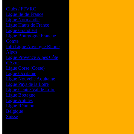
Les forums de vos Ligues
Clubs / FFVRC
Ligue Ile-de-France
Ligue Normandie
Ligue Hauts de France
Ligue Grand Est
Ligue Bourgogne Franche
Comte
Info Ligue Auvergne Rhone
Alpes
Ligue Provence Alpes Côte
d'Azur
Ligue Corse (Corse)
Ligue Occitanie
Ligue Nouvelle Aquitaine
Ligue Pays de la Loire
Ligue Centre Val de Loire
Ligue Bretagne
Ligue Antilles
Ligue Réunion
Belgique
Suisse
Magazine