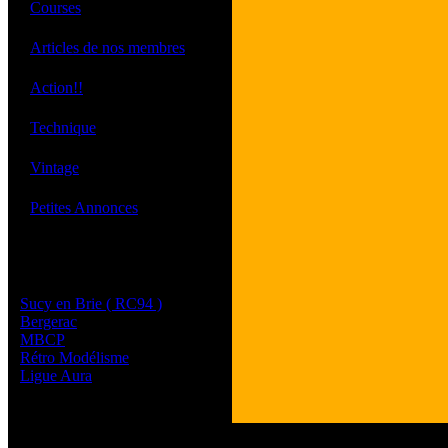
·
Courses
·
Articles de nos membres
·
Action!!
·
Technique
·
Vintage
·
Petites Annonces
Les sites de nos membres
et de nos clubs partenaires
Sucy en Brie ( RC94 )
Bergerac
MBCP
Rétro Modélisme
Ligue Aura
Tous les logos et les 