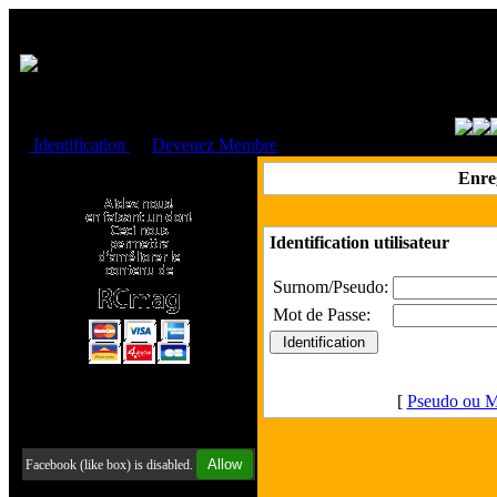
Cookies management panel
Identification
ou
Devenez Membre
Faire un don à l'Asso. RCmag
Enre
Identification utilisateur
Surnom/Pseudo:
Mot de Passe:
[
Pseudo ou M
Retrouvez-nous sur Facebook
Allow
Facebook (like box) is disabled.