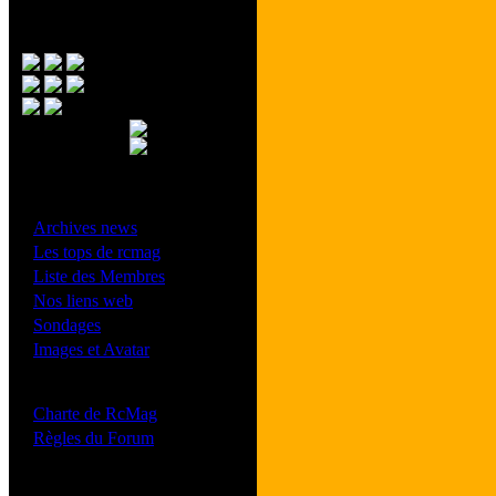
Menu Principal
- Divers -
·
Archives news
·
Les tops de rcmag
·
Liste des Membres
·
Nos liens web
·
Sondages
·
Images et Avatar
- Bonne conduite -
·
Charte de RcMag
·
Règles du Forum