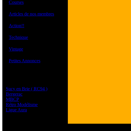
·
Courses
·
Articles de nos membres
·
Action!!
·
Technique
·
Vintage
·
Petites Annonces
Les sites de nos membres
et de nos clubs partenaires
Sucy en Brie ( RC94 )
Bergerac
MBCP
Rétro Modélisme
Ligue Aura
Tous les logos et les 