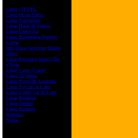
Les forums de vos Ligues
Clubs / FFVRC
Ligue Ile-de-France
Ligue Normandie
Ligue Hauts de France
Ligue Grand Est
Ligue Bourgogne Franche
Comte
Info Ligue Auvergne Rhone
Alpes
Ligue Provence Alpes Côte
d'Azur
Ligue Corse (Corse)
Ligue Occitanie
Ligue Nouvelle Aquitaine
Ligue Pays de la Loire
Ligue Centre Val de Loire
Ligue Bretagne
Ligue Antilles
Ligue Réunion
Belgique
Suisse
Magazine