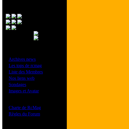
Menu Principal
- Divers -
·
Archives news
·
Les tops de rcmag
·
Liste des Membres
·
Nos liens web
·
Sondages
·
Images et Avatar
- Bonne conduite -
·
Charte de RcMag
·
Règles du Forum