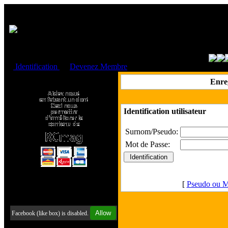
Cookies management panel
Identification
ou
Devenez Membre
Faire un don à l'Asso. RCmag
Enre
Identification utilisateur
Surnom/Pseudo:
Mot de Passe:
[
Pseudo ou M
Retrouvez-nous sur Facebook
Allow
Facebook (like box) is disabled.