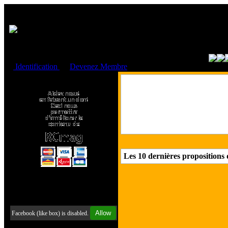
Cookies management panel
Identification
ou
Devenez Membre
Faire un don à l'Asso. RCmag
Les 10 dernières propositions 
Retrouvez-nous sur Facebook
Allow
Facebook (like box) is disabled.