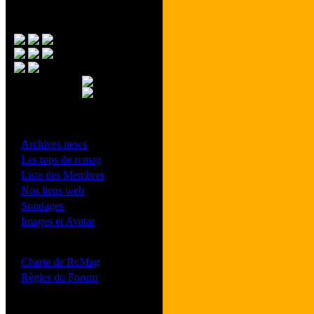
Menu Principal
- Divers -
·
Archives news
·
Les tops de rcmag
·
Liste des Membres
·
Nos liens web
·
Sondages
·
Images et Avatar
- Bonne conduite -
·
Charte de RcMag
·
Règles du Forum