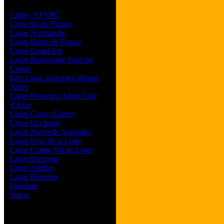
Les forums de vos Ligues
Clubs / FFVRC
Ligue Ile-de-France
Ligue Normandie
Ligue Hauts de France
Ligue Grand Est
Ligue Bourgogne Franche
Comte
Info Ligue Auvergne Rhone
Alpes
Ligue Provence Alpes Côte
d'Azur
Ligue Corse (Corse)
Ligue Occitanie
Ligue Nouvelle Aquitaine
Ligue Pays de la Loire
Ligue Centre Val de Loire
Ligue Bretagne
Ligue Antilles
Ligue Réunion
Belgique
Suisse
Magazine