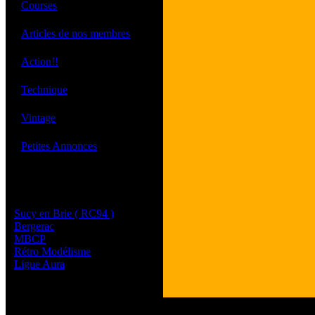
·
Courses
·
Articles de nos membres
·
Action!!
·
Technique
·
Vintage
·
Petites Annonces
Les sites de nos membres
et de nos clubs partenaires
Sucy en Brie ( RC94 )
Bergerac
MBCP
Rétro Modélisme
Ligue Aura
Tous les logos et les 