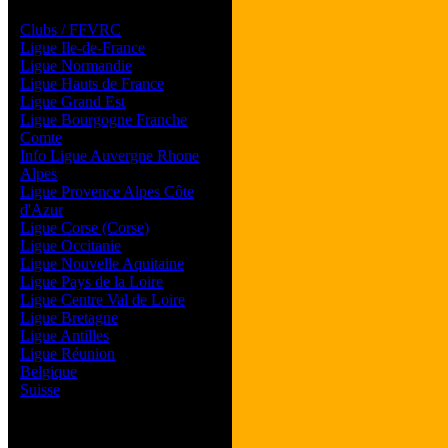
Les forums de vos Ligues
Clubs / FFVRC
Ligue Ile-de-France
Ligue Normandie
Ligue Hauts de France
Ligue Grand Est
Ligue Bourgogne Franche
Comte
Info Ligue Auvergne Rhone
Alpes
Ligue Provence Alpes Côte
d'Azur
Ligue Corse (Corse)
Ligue Occitanie
Ligue Nouvelle Aquitaine
Ligue Pays de la Loire
Ligue Centre Val de Loire
Ligue Bretagne
Ligue Antilles
Ligue Réunion
Belgique
Suisse
Magazine