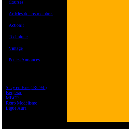
·
Courses
·
Articles de nos membres
·
Action!!
·
Technique
·
Vintage
·
Petites Annonces
Les sites de nos membres
et de nos clubs partenaires
Sucy en Brie ( RC94 )
Bergerac
MBCP
Rétro Modélisme
Ligue Aura
Tous les logos et les 