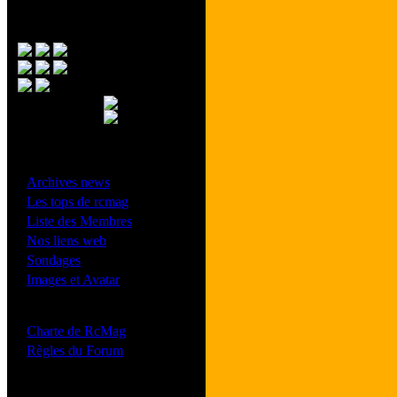
Menu Principal
- Divers -
·
Archives news
·
Les tops de rcmag
·
Liste des Membres
·
Nos liens web
·
Sondages
·
Images et Avatar
- Bonne conduite -
·
Charte de RcMag
·
Règles du Forum