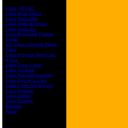
Les forums de vos Ligues
Clubs / FFVRC
Ligue Ile-de-France
Ligue Normandie
Ligue Hauts de France
Ligue Grand Est
Ligue Bourgogne Franche
Comte
Info Ligue Auvergne Rhone
Alpes
Ligue Provence Alpes Côte
d'Azur
Ligue Corse (Corse)
Ligue Occitanie
Ligue Nouvelle Aquitaine
Ligue Pays de la Loire
Ligue Centre Val de Loire
Ligue Bretagne
Ligue Antilles
Ligue Réunion
Belgique
Suisse
Magazine