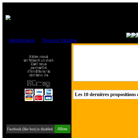
Cookies management panel
Identification
ou
Devenez Membre
Faire un don à l'Asso. RCmag
Les 10 dernières propositions
Retrouvez-nous sur Facebook
Allow
Facebook (like box) is disabled.