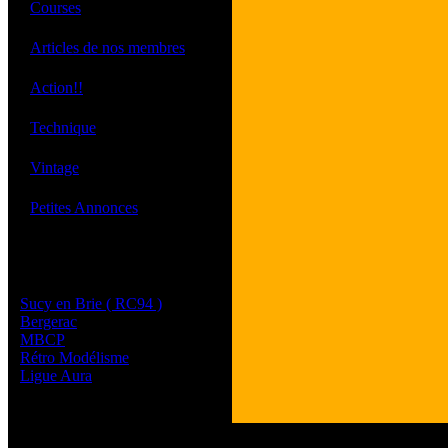
·
Courses
·
Articles de nos membres
·
Action!!
·
Technique
·
Vintage
·
Petites Annonces
Les sites de nos membres
et de nos clubs partenaires
Sucy en Brie ( RC94 )
Bergerac
MBCP
Rétro Modélisme
Ligue Aura
Tous les logos et les 