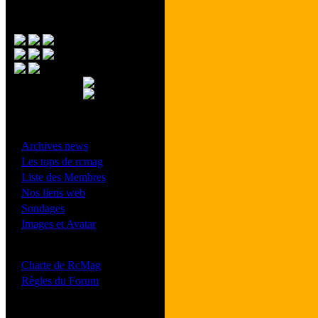
Menu Principal
- Divers -
·
Archives news
·
Les tops de rcmag
·
Liste des Membres
·
Nos liens web
·
Sondages
·
Images et Avatar
- Bonne conduite -
·
Charte de RcMag
·
Règles du Forum