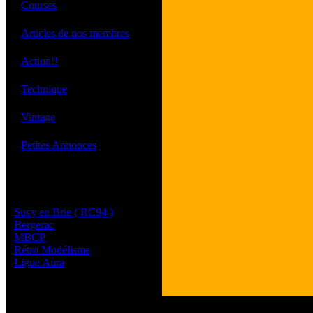
·
Courses
·
Articles de nos membres
·
Action!!
·
Technique
·
Vintage
·
Petites Annonces
Les sites de nos membres
et de nos clubs partenaires
Sucy en Brie ( RC94 )
Bergerac
MBCP
Rétro Modélisme
Ligue Aura
Tous les logos et les 