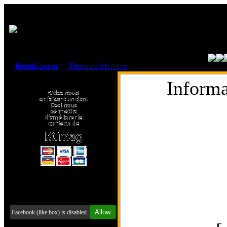
Cookies management panel
Identification
ou
Devenez Membre
Faire un don à l'Asso. RCmag
Informa
Retrouvez-nous sur Facebook
Allow
Facebook (like box) is disabled.