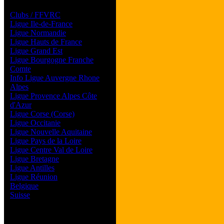
Les forums de vos Ligues
Clubs / FFVRC
Ligue Ile-de-France
Ligue Normandie
Ligue Hauts de France
Ligue Grand Est
Ligue Bourgogne Franche
Comte
Info Ligue Auvergne Rhone
Alpes
Ligue Provence Alpes Côte
d'Azur
Ligue Corse (Corse)
Ligue Occitanie
Ligue Nouvelle Aquitaine
Ligue Pays de la Loire
Ligue Centre Val de Loire
Ligue Bretagne
Ligue Antilles
Ligue Réunion
Belgique
Suisse
Magazine