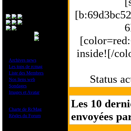
[
Menu Principal
[b:69d3bc
6
[color=red
inside![/co
- Divers -
·
Archives news
·
Les tops de rcmag
·
Liste des Membres
Status ac
·
Nos liens web
·
Sondages
·
Images et Avatar
Les 10 derni
- Bonne conduite -
·
Charte de RcMag
envoyées par
·
Règles du Forum