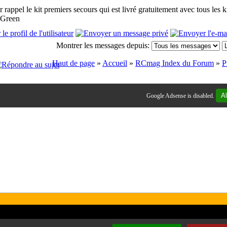
 rappel le kit premiers secours qui est livré gratuitement avec tous les kits
Montrer les messages depuis:
Haut de page
»
Accueil
»
RCmag Index du Forum
»
P
Al
Google Adsense is disabled.
us les logos et les marques présents sur ce site appartiennent à leur prop
commentaires et le contenu quand à eux sont sous la responsabilité de c