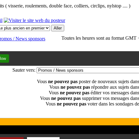
 ( visserie, roulements, double face, colliers, circlips, nylstop .... )
Toutes les heures sont au format GMT 
romos / News sponsors
low
Sauter vers:
Vous
ne pouvez pas
poster de nouveaux sujets dan
Vous
ne pouvez pas
répondre aux sujets dan
Vous
ne pouvez pas
éditer vos messages dan
Vous
ne pouvez pas
supprimer vos messages dans
Vous
ne pouvez pas
voter dans les sondages d
riétaires respectifs
eux qui les écrivent.