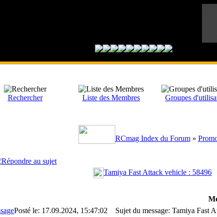
Rechercher
Liste des Membres
Groupes d'utilisa
RCmag Index du Forum
»
Promo
Tamiya Fast Attack vehicle : 58496
Me
Posté le: 17.09.2024, 15:47:02
Sujet du message: Tamiya Fast At