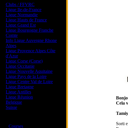
Clubs / FFVRC
Ligue Ile-de-France
Ligue Normandie
Ligue Hauts de France
Ligue Grand Est
Ligue Bourgogne Franche
Comte
Info Ligue Auvergne Rhone
Alpes
Ligue Provence Alpes Côte
d'Azur
Ligue Corse (Corse)
Ligue Occitanie
Ligue Nouvelle Aquitaine
Ligue Pays de la Loire
Ligue Centre Val de Loire
Ligue Bretagne
Ligue Antilles
Ligue Réunion
Bonjo
Belgique
Cela v
Suisse
Tamiya
Magazine
Sorti 
·
Courses