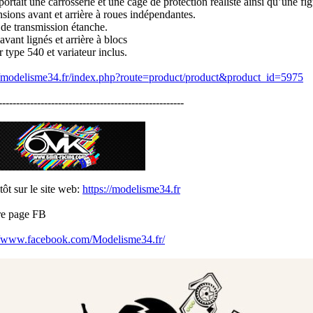
portait une carrosserie et une cage de protection réaliste ainsi qu’une fi
sions avant et arrière à roues indépendantes.
 de transmission étanche.
avant lignés et arrière à blocs
 type 540 et variateur inclus.
//modelisme34.fr/index.php?route=product/product&product_id=5975
-----------------------------------------------------
tôt sur le site web:
https://modelisme34.fr
re page FB
//www.facebook.com/Modelisme34.fr/