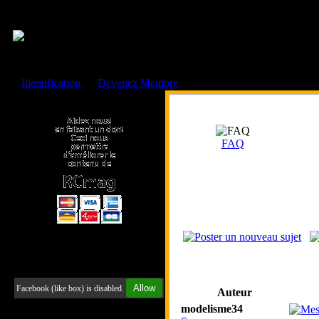
Cookies management panel
Identification
ou
Devenez Membre
Faire un don à l'Asso. RCmag
FAQ
Retrouvez-nous sur Facebook
Allow
Facebook (like box) is disabled.
Auteur
modelisme34