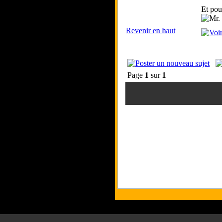
Et pour
Revenir en haut
Page
1
sur
1
To
Les 