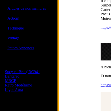
Il com
Suspen
·
Articles de nos membres
Carter
Pneus 
·
Action!!
Moteur
·
https:
Technique
--------
·
Vintage
·
Petites Annonces
Les sites de nos membres
et de nos clubs partenaires
A bien
Sucy en Brie ( RC94 )
Et not
Bergerac
MBCP
https:
Rétro Modélisme
Ligue Aura