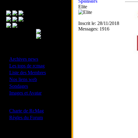
Sponsors
Menu Principal
Elite
Inscrit le: 28/11/2018
Messages: 1916
- Divers -
·
Archives news
·
Les tops de rcmag
·
Liste des Membres
·
Nos liens web
·
Sondages
·
Images et Avatar
- Bonne conduite -
·
Charte de RcMag
·
Règles du Forum
Les forums de vos Ligues