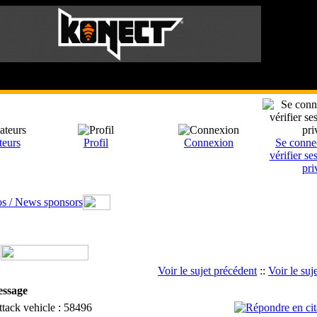
Le
teurs
Profil
Connexion
Se conne
vérifier s
pri
s / News sponsors
Voir le sujet précédent
::
Voir le suj
ssage
tack vehicle : 58496