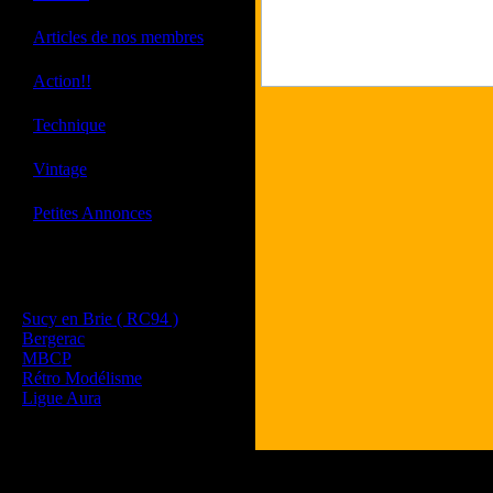
·
Articles de nos membres
·
Action!!
·
Technique
·
Vintage
·
Petites Annonces
Les sites de nos membres
et de nos clubs partenaires
Sucy en Brie ( RC94 )
Bergerac
MBCP
Rétro Modélisme
Ligue Aura
Tous les logos et les 
Les commentaires et le 