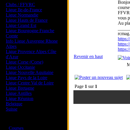
Bonjou
Clubs / FFVRC
course
Ligue Ile-de-France
FFVRC,
Ligue Normandie
vous p
Ligue Hauts de France
Au pla
Ligue Grand Est
_____
Ligue Bourgogne Franche
rcmag.
Comte
https
Info Ligue Auvergne Rhone
https:
Alpes
https
Ligue Provence Alpes Côte
Revenir en haut
d'Azur
Ligue Corse (Corse)
M
Ligue Occitanie
Ligue Nouvelle Aquitaine
Ligue Pays de la Loire
Ligue Centre Val de Loire
Page
1
sur
1
Ligue Bretagne
Ligue Antilles
Ligue Réunion
Belgique
Suisse
Magazine
·
Courses