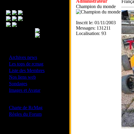
Administrateur
França
Menu Principal
Champion du monde
Inscrit le: 01/11/2003
Messages: 131211
Localisation: 93
- Divers -
·
Archives news
·
Les tops de rcmag
·
Liste des Membres
·
Nos liens web
·
Sondages
·
Images et Avatar
- Bonne conduite -
·
Charte de RcMag
·
Règles du Forum
Les forums de vos Ligues