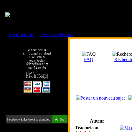
Cookies management panel
Identification
ou
Devenez Membre
Faire un don à l'Asso. RCmag
FAQ
Recherch
Retrouvez-nous sur Facebook
Allow
Facebook (like box) is disabled.
Auteur
Tractoricou