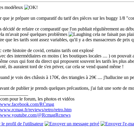
les modéleux
r que je prépare un comparatif du tarif des pièces sur les buggy 1/8 "co
s décidé de refaire ce comparatif que l'on publiait régulièrement au déb
cela m'avait posé quelques problèmes
cela ne faisait pas plai
re que les tarifs sont assez variables, qu'il y a des massacreurs de prix q
 cette histoire de covid, certains tarifs ont explosé
avec des intermédiaires en moins ( les boutiques locales .... ) on pouvait 
même ceux qui font du direct qui proposent souvent les tarifs les plus abe
oté, ils auraient tord de s'en priver, car cela se vend quand même !
uand je vois des châssis à 170€, des triangles à 29€ .... j'hallucine un 
vant de publier je prends quelques précautions, j'ai fait une sorte de m
____________
com pour le forum, les photos et vidéos
://www.facebook.com/RCmag
//www.rcmag.fr/reviews/retro/retro.htm
://www.youtube.com/@RcmagRcnews