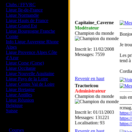
Clubs / FFVRC
Ligue Ile-de-France
Ligue Normandie
Ligue Hauts de France
Capitaine_Caverne
Ligue Grand Est
Modérateur
Ligue Bourgogne Franche
Champion du monde
Bonjou
Comte
Info Ligue Auvergne Rhone
Je tro
Alpes
Inscrit le: 11/02/2008
Ligue Provence Alpes Côte
Messages: 7559
Les pr
d'Azur
tend à
Ligue Corse (Corse)
Ligue Occitanie
Cordia
Ligue Nouvelle Aquitaine
Revenir en haut
Ligue Pays de la Loire
Ligue Centre Val de Loire
Tractoricou
Ligue Bretagne
Administrateur
Ligue Antilles
Champion du monde
suis e
Ligue Réunion
_____
Belgique
rcmag.
Suisse
Inscrit le: 01/11/2003
https
Messages: 131221
https:
Localisation: 93
Magazine
https
·
Courses
Revenir en haut