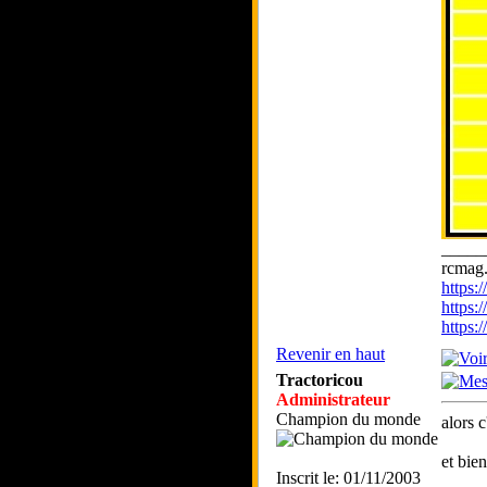
_____
rcmag.
https
https:
https
Revenir en haut
Tractoricou
Administrateur
Champion du monde
alors c
et bie
Inscrit le: 01/11/2003