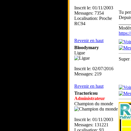
Inscrit le: 01/11/2003
Tu pe
Messages: 7354
Depuis
Localisation: Proche
_____
RC94
Modéra
https
Revenir en haut
Bloodymary
Ligue
Super 
Inscrit le: 02/07/2016
Messages: 219
Revenir en haut
Tractoricou
Administrateur
Champion du monde
Inscrit le: 01/11/2003
Messages: 131221
Localisation: 93