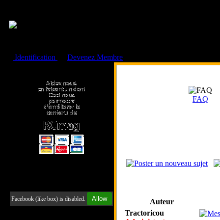
Cookies management panel
Identification
ou
Devenez Membre
Faire un don à l'Asso. RCmag
FAQ
Retrouvez-nous sur Facebook
Allow
Facebook (like box) is disabled.
Auteur
Tractoricou