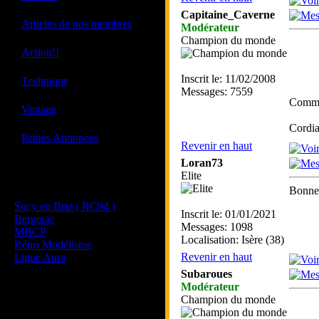
Capitaine_Caverne
·
Articles de nos membres
Modérateur
Champion du monde
·
Action!!
·
Inscrit le: 11/02/2008
Technique
Messages: 7559
Comme 
·
Vintage
Cordia
·
Petites Annonces
Revenir en haut
Loran73
Elite
Les sites de nos membres
Bonne 
et de nos clubs partenaires
Sucy en Brie ( RC94 )
Inscrit le: 01/01/2021
Bergerac
Messages: 1098
MBCP
Localisation: Isère (38)
Rétro Modélisme
Revenir en haut
Ligue Aura
Subaroues
Modérateur
Champion du monde