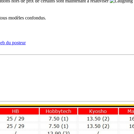
tations hors de prix de certains sont maintenant a relativiser
s tous modèles confondus.