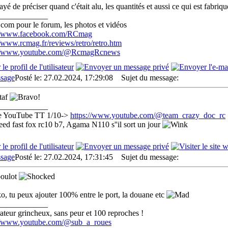
sayé de préciser quand c'était alu, les quantités et aussi ce qui est fabri
____________
com pour le forum, les photos et vidéos
://www.facebook.com/RCmag
//www.rcmag.fr/reviews/retro/retro.htm
://www.youtube.com/@RcmagRcnews
Posté le: 27.02.2024, 17:29:08
Sujet du message:
taf
____________
e YouTube TT 1/10->
https://www.youtube.com/@team_crazy_doc_rc
eed fast fox rc10 b7, Agama N110 s''il sort un jour
Posté le: 27.02.2024, 17:31:45
Sujet du message:
boulot
, tu peux ajouter 100% entre le port, la douane etc
____________
teur grincheux, sans peur et 100 reproches !
://www.youtube.com/@sub_a_roues