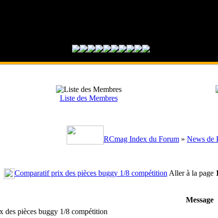
Liste des Membres
RCmag Index du Forum
»
News de
Comparatif prix des pièces buggy 1/8 compétition
Aller à la page
Message
 des pièces buggy 1/8 compétition