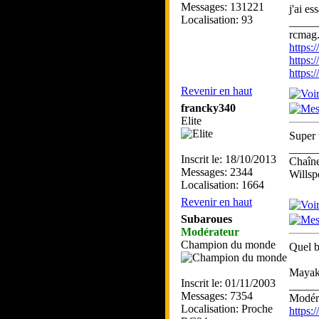
Messages: 131221
j'ai es
Localisation: 93
_____
rcmag.
https
https:
https
Revenir en haut
francky340
Elite
Super 
_____
Inscrit le: 18/10/2013
Chaîn
Messages: 2344
Willsp
Localisation: 1664
Revenir en haut
Subaroues
Modérateur
Champion du monde
Quel 
Mayako
Inscrit le: 01/11/2003
_____
Messages: 7354
Modéra
Localisation: Proche
https