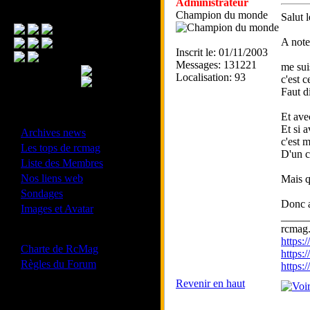
Administrateur
Menu Principal
Champion du monde
Salut 
A note
Inscrit le: 01/11/2003
Messages: 131221
me sui
Localisation: 93
c'est 
Faut di
Et avec
- Divers -
Et si 
·
Archives news
c'est 
·
Les tops de rcmag
D'un c
·
Liste des Membres
·
Nos liens web
Mais q
·
Sondages
Donc a
·
Images et Avatar
_____
rcmag.
- Bonne conduite -
https
·
Charte de RcMag
https:
·
Règles du Forum
https
Revenir en haut
Les forums de vos Ligues