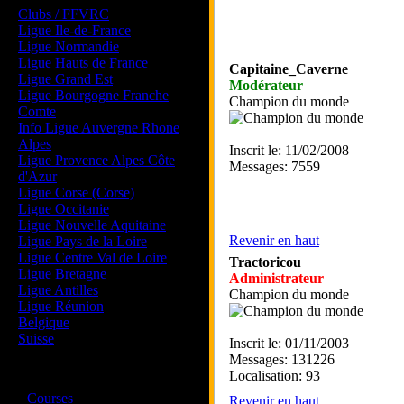
Clubs / FFVRC
Ligue Ile-de-France
Ligue Normandie
Ligue Hauts de France
Capitaine_Caverne
Ligue Grand Est
Modérateur
Ligue Bourgogne Franche
Champion du monde
Comte
Info Ligue Auvergne Rhone
Alpes
Inscrit le: 11/02/2008
Ligue Provence Alpes Côte
Messages: 7559
d'Azur
Ligue Corse (Corse)
Ligue Occitanie
Ligue Nouvelle Aquitaine
Revenir en haut
Ligue Pays de la Loire
Ligue Centre Val de Loire
Tractoricou
Ligue Bretagne
Administrateur
Ligue Antilles
Champion du monde
Ligue Réunion
Belgique
Suisse
Inscrit le: 01/11/2003
Messages: 131226
Localisation: 93
Magazine
·
Courses
Revenir en haut