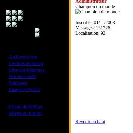
Administrateur
Menu Principal
Champion du monde
Inscrit le: 01/11/2003
Messages: 131226
Localisation: 93
- Divers -
·
Archives news
·
Les tops de rcmag
·
Liste des Membres
·
Nos liens web
·
Sondages
·
Images et Avatar
- Bonne conduite -
·
Charte de RcMag
·
Règles du Forum
Revenir en haut
Les forums de vos Ligues