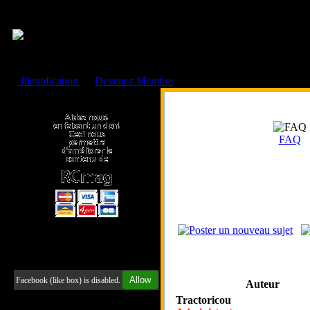
Cookies management panel
Identification
ou
Devenez Membre
Faire un don à l'Asso. RCmag
FAQ
Retrouvez-nous sur Facebook
Allow
Facebook (like box) is disabled.
Auteur
Tractoricou