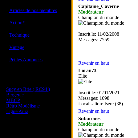
Capitaine_Caverne
·
Articles de nos membres
Modérateur
Champion du monde
·
Action!!
·
Inscrit le: 11/02/2008
Technique
Messages: 7559
·
Vintage
·
Petites Annonces
Revenir en haut
Loran73
Elite
Les sites de nos membres
et de nos clubs partenaires
Sucy en Brie ( RC94 )
Inscrit le: 01/01/2021
Bergerac
Messages: 1098
MBCP
Localisation: Isère (38)
Rétro Modélisme
Revenir en haut
Ligue Aura
Subaroues
Modérateur
Champion du monde