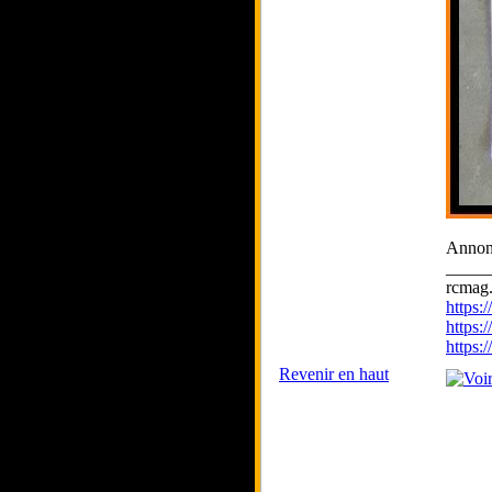
Annonc
_____
rcmag.
https
https:
https
Revenir en haut