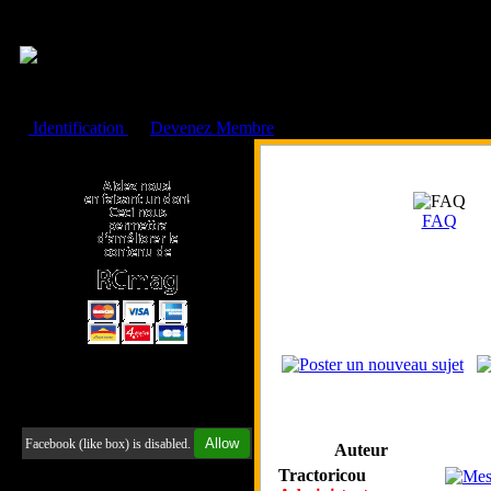
Cookies management panel
Identification
ou
Devenez Membre
Faire un don à l'Asso. RCmag
FAQ
Retrouvez-nous sur Facebook
Allow
Facebook (like box) is disabled.
Auteur
Tractoricou