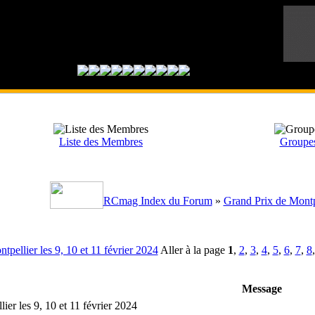
Liste des Membres
Groupes 
RCmag Index du Forum
»
Grand Prix de Montp
pellier les 9, 10 et 11 février 2024
Aller à la page
1
,
2
,
3
,
4
,
5
,
6
,
7
,
8
Message
r les 9, 10 et 11 février 2024