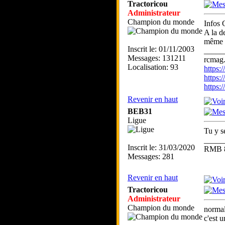
Tractoricou
Administrateur
Champion du monde
Infos
A la d
même t
Inscrit le: 01/11/2003
_____
Messages: 131211
rcmag.
Localisation: 93
https
https:
https
Revenir en haut
BEB31
Ligue
Tu y s
_____
Inscrit le: 31/03/2020
RMB 82
Messages: 281
Revenir en haut
Tractoricou
Administrateur
Champion du monde
normal
c'est 