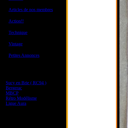
·
Articles de nos membres
·
Action!!
·
Technique
·
Vintage
·
Petites Annonces
Les sites de nos membres
et de nos clubs partenaires
Sucy en Brie ( RC94 )
Bergerac
MBCP
Rétro Modélisme
Ligue Aura