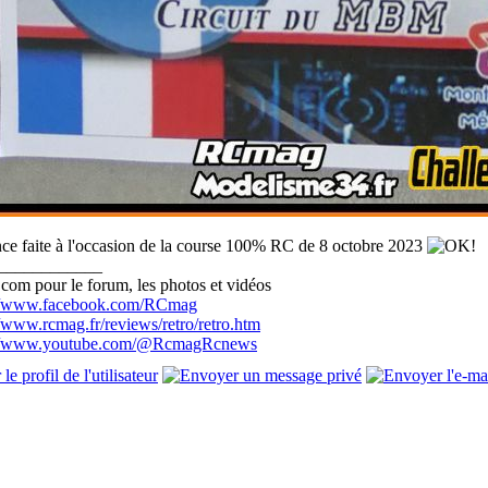
e faite à l'occasion de la course 100% RC de 8 octobre 2023
____________
com pour le forum, les photos et vidéos
://www.facebook.com/RCmag
//www.rcmag.fr/reviews/retro/retro.htm
://www.youtube.com/@RcmagRcnews