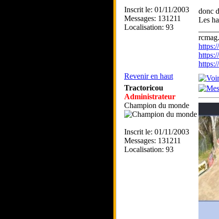
Inscrit le: 01/11/2003
donc d
Messages: 131211
Les ha
Localisation: 93
_____
rcmag.
https
https:
https
Revenir en haut
Tractoricou
Administrateur
Champion du monde
Inscrit le: 01/11/2003
Messages: 131211
Localisation: 93