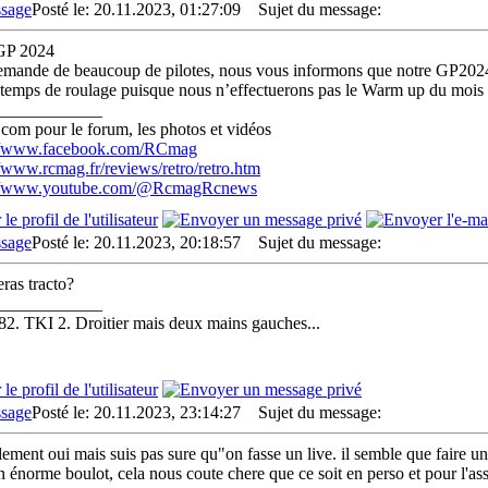
Posté le: 20.11.2023, 01:27:09
Sujet du message:
 GP 2024
emande de beaucoup de pilotes, nous vous informons que notre GP2024 se 
emps de roulage puisque nous n’effectuerons pas le Warm up du mois de
____________
com pour le forum, les photos et vidéos
://www.facebook.com/RCmag
//www.rcmag.fr/reviews/retro/retro.htm
://www.youtube.com/@RcmagRcnews
Posté le: 20.11.2023, 20:18:57
Sujet du message:
eras tracto?
____________
. TKI 2. Droitier mais deux mains gauches...
Posté le: 20.11.2023, 23:14:27
Sujet du message:
ement oui mais suis pas sure qu"on fasse un live. il semble que faire un
un énorme boulot, cela nous coute chere que ce soit en perso et pour l'ass