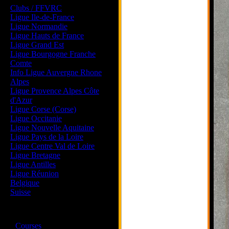
Clubs / FFVRC
Ligue Ile-de-France
Ligue Normandie
Ligue Hauts de France
Ligue Grand Est
Ligue Bourgogne Franche
Comte
Info Ligue Auvergne Rhone
Alpes
Ligue Provence Alpes Côte
d'Azur
Ligue Corse (Corse)
Ligue Occitanie
Ligue Nouvelle Aquitaine
Ligue Pays de la Loire
Ligue Centre Val de Loire
Ligue Bretagne
Ligue Antilles
Ligue Réunion
Belgique
Suisse
Magazine
·
Courses