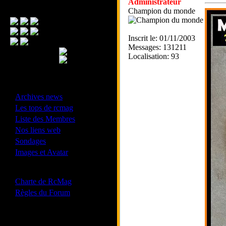
Administrateur
Menu Principal
Champion du monde
Inscrit le: 01/11/2003
Messages: 131211
Localisation: 93
- Divers -
·
Archives news
·
Les tops de rcmag
·
Liste des Membres
·
Nos liens web
·
Sondages
·
Images et Avatar
- Bonne conduite -
·
Charte de RcMag
·
Règles du Forum
Les forums de vos Ligues