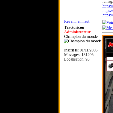
rcmag.
https
https:
https
Revenir en haut
Tractoricou
Administrateur
Champion du monde
Inscrit le: 01/11/2003
Messages: 131206
Localisation: 93