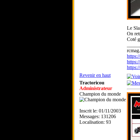
Le Sla
On ret
Coté g
_____
rcmag.
https
https:
https
Revenir en haut
Tractoricou
Administrateur
Champion du monde
Inscrit le: 01/11/2003
Messages: 131206
Localisation: 93