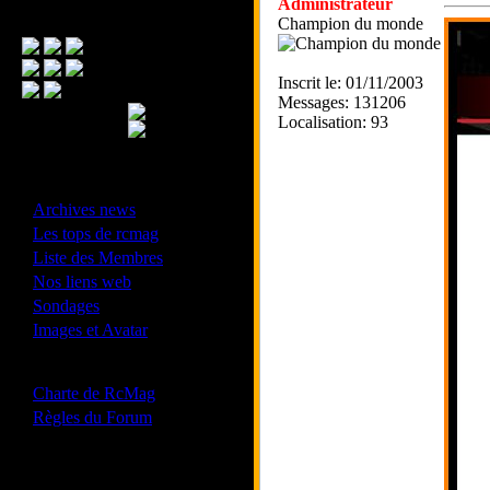
Administrateur
Menu Principal
Champion du monde
Inscrit le: 01/11/2003
Messages: 131206
Localisation: 93
- Divers -
·
Archives news
·
Les tops de rcmag
·
Liste des Membres
·
Nos liens web
·
Sondages
·
Images et Avatar
- Bonne conduite -
·
Charte de RcMag
·
Règles du Forum
Les forums de vos Ligues