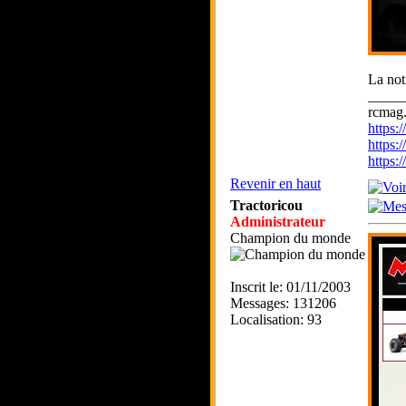
La noti
_____
rcmag.
https
https:
https
Revenir en haut
Tractoricou
Administrateur
Champion du monde
Inscrit le: 01/11/2003
Messages: 131206
Localisation: 93