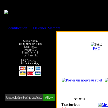
Cookies management panel
Identification
ou
Devenez Membre
Faire un don à l'Asso. RCmag
FAQ
Retrouvez-nous sur Facebook
Allow
Facebook (like box) is disabled.
Auteur
Tractoricou