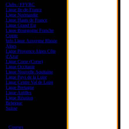
Clubs / FFVRC
Ligue Ile-de-France
Ligue Normandie
Ligue Hauts de France
Ligue Grand Est
Ligue Bourgogne Franche
Comte
Info Ligue Auvergne Rhone
Alpes
Ligue Provence Alpes Côte
d'Azur
Ligue Corse (Corse)
Ligue Occitanie
Ligue Nouvelle Aquitaine
Ligue Pays de la Loire
Ligue Centre Val de Loire
Ligue Bretagne
Ligue Antilles
Ligue Réunion
Belgique
Suisse
Magazine
·
Courses