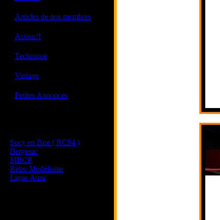
·
Articles de nos membres
·
Action!!
·
Technique
·
Vintage
·
Petites Annonces
Les sites de nos membres
et de nos clubs partenaires
Sucy en Brie ( RC94 )
Bergerac
MBCP
Rétro Modélisme
Ligue Aura