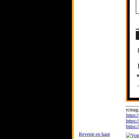
_____
rcmag.
https
https:
https
Revenir en haut