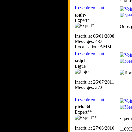
subira
Revenir en haut
tophy
Expert*
Oups j
Inscrit le: 06/01/2008
Messages: 437
Localisation: AMM
Revenir en haut
volpi
Ligue
Inscrit le: 26/07/2011
Messages: 272
Revenir en haut
piche34
Expert**
super 
_____
Inscrit le: 27/06/2010
110%