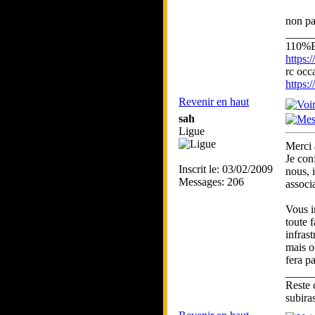
non pa
_____
110%
https
rc occ
https
Revenir en haut
sah
Ligue
Merci 
Je con
Inscrit le: 03/02/2009
nous, i
Messages: 206
associ
Vous i
toute f
infrast
mais on
fera pa
_____
Reste 
subira