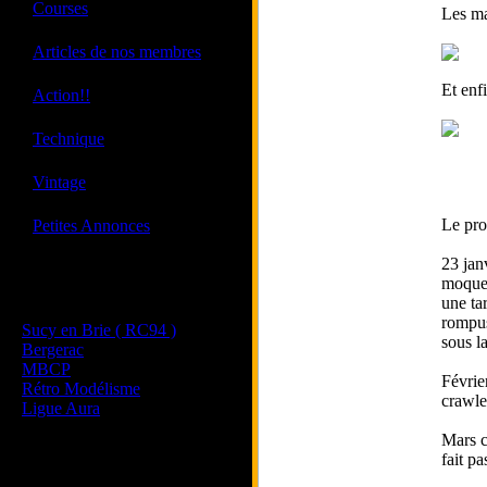
·
Courses
Les ma
·
Articles de nos membres
Et enf
·
Action!!
·
Technique
·
Vintage
·
Le pr
Petites Annonces
23 jan
moquet
Les sites de nos membres
une ta
et de nos clubs partenaires
rompus 
Sucy en Brie ( RC94 )
sous l
Bergerac
MBCP
Févrie
Rétro Modélisme
crawle
Ligue Aura
Mars c
fait pa