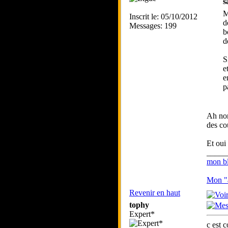
s
M
Inscrit le: 05/10/2012
d
Messages: 199
b
d
S
e
e
p
Ah non
des co
Et oui
_____
mon bl
Mon "a
Revenir en haut
tophy
Expert*
c est 