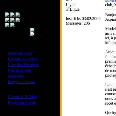
Ligue
club, 
Menu Principal
Bonjou
Inscrit le: 03/02/2009
Aspira
Messages: 206
ModelX
arriva
ici, à
infini
- Divers -
Aujourd
·
Archives news
finitio
·
Les tops de rcmag
premie
·
Liste des Membres
échell
·
Nos liens web
de mod
·
pilotag
Sondages
·
Images et Avatar
Le clu
s'est 
- Bonne conduite -
course
·
Charte de RcMag
nous a
·
Règles du Forum
sport 
Quelqu