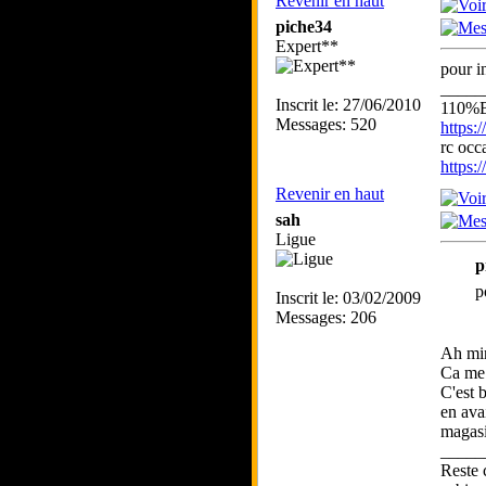
Revenir en haut
piche34
Expert**
pour i
_____
Inscrit le: 27/06/2010
110%
Messages: 520
https
rc occ
https
Revenir en haut
sah
Ligue
p
p
Inscrit le: 03/02/2009
Messages: 206
Ah min
Ca me 
C'est b
en avai
magasi
_____
Reste 