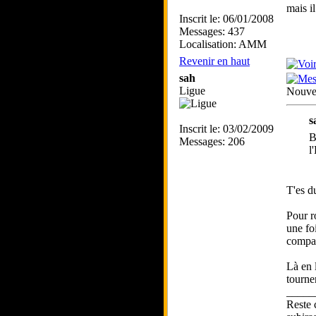
mais il
Inscrit le: 06/01/2008
Messages: 437
Localisation: AMM
Revenir en haut
sah
Ligue
Nouvea
s
Inscrit le: 03/02/2009
B
Messages: 206
l
T'es d
Pour ro
une fo
compac
Là en l
tournen
_____
Reste 