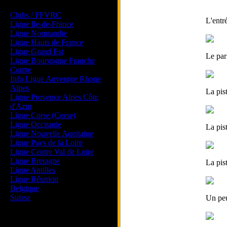
Les forums de vos Ligues
Clubs / FFVRC
L'entr
Ligue Ile-de-France
Ligue Normandie
Ligue Hauts de France
Ligue Grand Est
Le par
Ligue Bourgogne Franche
Comte
Info Ligue Auvergne Rhone
Alpes
La pis
Ligue Provence Alpes Côte
d'Azur
Ligue Corse (Corse)
Ligue Occitanie
La pis
Ligue Nouvelle Aquitaine
Ligue Pays de la Loire
Ligue Centre Val de Loire
Ligue Bretagne
La pis
Ligue Antilles
Ligue Réunion
Belgique
Suisse
Un peu
Magazine