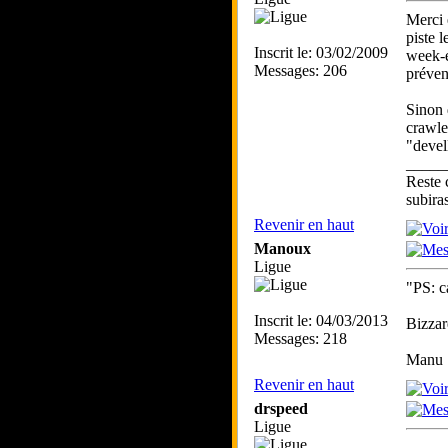
Merci 
piste l
Inscrit le: 03/02/2009
week-e
Messages: 206
préven
Sinon 
crawle
"devell
_____
Reste 
subira
Revenir en haut
Manoux
Ligue
"PS: c
Inscrit le: 04/03/2013
Bizzar
Messages: 218
Manu
Revenir en haut
drspeed
Ligue