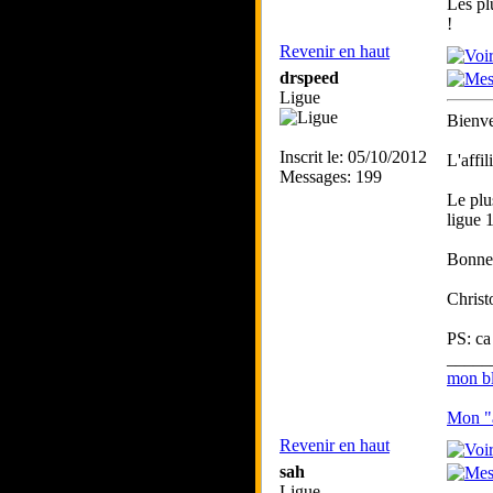
Les pl
!
Revenir en haut
drspeed
Ligue
Bienve
Inscrit le: 05/10/2012
L'affi
Messages: 199
Le plu
ligue 1
Bonne 
Christ
PS: ca
_____
mon bl
Mon "a
Revenir en haut
sah
Ligue