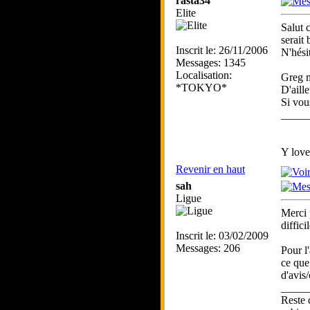
rasta34
Elite
Salut 
serait 
Inscrit le: 26/11/2006
N'hési
Messages: 1345
Localisation:
Greg m
*TOKYO*
D'aill
Si vou
_____
Y lov
Revenir en haut
sah
Ligue
Merci 
diffici
Inscrit le: 03/02/2009
Messages: 206
Pour l
ce que
d'avis/
_____
Reste 