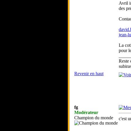
Avril 
des pré
Contac
david
jean-l
La cot
pour l
_____
Reste 
subira
Revenir en haut
fg
Modérateur
Champion du monde
c'est 