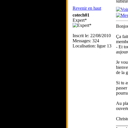
subira
Revenir en haut
cotech01
Expert*
Bonjou
Inscrit le: 22/08/2010
Ça fai
Messages: 324
membre
Localisation: ligue 13
- Et t
aujour
Je vou
bienve
de la g
Si tu 
passer
pourrai
Au plai
ouvert
Christ
_____