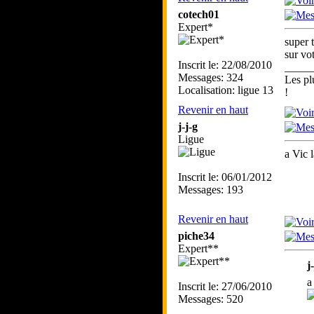
cotech01
Expert*
super t
sur vo
Inscrit le: 22/08/2010
_____
Messages: 324
Les pl
Localisation: ligue 13
!
Revenir en haut
j-j-g
Ligue
a Vic
Inscrit le: 06/01/2012
Messages: 193
Revenir en haut
piche34
Expert**
j
a
Inscrit le: 27/06/2010
Messages: 520