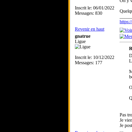
On y 
Inscrit le: 06/01/2022
Quelqu
Messages: 830
_____
https
Revenir en haut
gnatrue
Ligue
R
D
Inscrit le: 10/12/2022
L
Messages: 177
M
b
O
Q
Pas tr
Je vie
Je pos