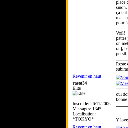
place 
sinon,
ça fait
mais o
pour fa
Voilà,
pattes
on met
on], l
possibl
_____
Reste 
subira
Revenir en haut
rasta34
Elite
oui don
bonne 
Inscrit le: 26/11/2006
_____
Messages: 1345
Localisation:
*TOKYO*
Y lov
Revenir en haut