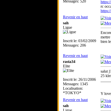
Messages: 520
https
rc occ
https
Revenir en haut
sah
Ligue
Encore
mettre
Inscrit le: 03/02/2009
bien l
Messages: 206
Revenir en haut
rasta34
Elite
salut 
25 klm
Inscrit le: 26/11/2006
_____
Messages: 1345
Localisation:
*TOKYO*
Y lov
Revenir en haut
sah
Ligue