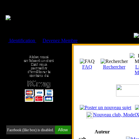
Cookies management panel
Identification
ou
Devenez Membre
Faire un don à l'Asso. RCmag
FAQ
Rechercher
Li
M
Nouveau club, ModelXt
Retrouvez-nous sur Facebook
Allow
Facebook (like box) is disabled.
Auteur
sah