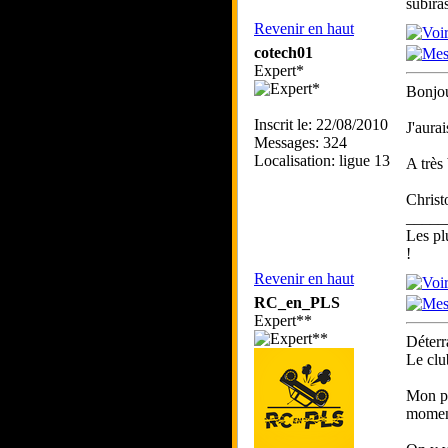
subira
Revenir en haut
cotech01
Expert*
Bonjou
Inscrit le: 22/08/2010
J'aurai
Messages: 324
Localisation: ligue 13
A très 
Christ
_____
Les pl
!
Revenir en haut
RC_en_PLS
Expert**
Déterr
Le club
Mon po
moment