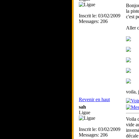
Bonjou
la pis
Inscrit le: 03/02/2009
c'est p
Messages: 206
Aller c
voila, 
Revenir en haut
sah
Ligue
Voila 
vide a
Inscrit le: 03/02/2009
invers
Messages: 206
décale